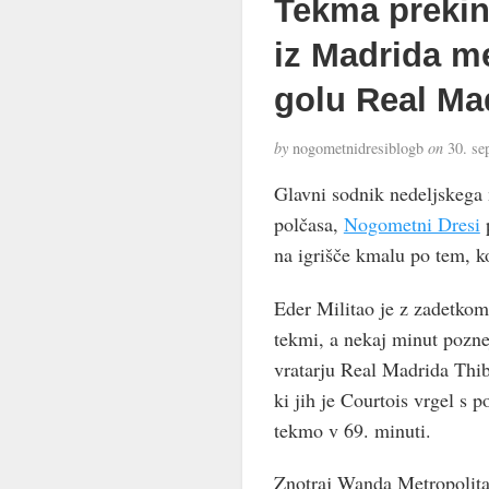
Tekma prekinj
iz Madrida me
golu Real Ma
by
nogometnidresiblogb
on
30. se
Glavni sodnik nedeljskega 
polčasa,
Nogometni Dresi
p
na igrišče kmalu po tem, k
Eder Militao je z zadetkom
tekmi, a nekaj minut pozne
vratarju Real Madrida Thib
ki jih je Courtois vrgel s 
tekmo v 69. minuti.
Znotraj Wanda Metropolitano