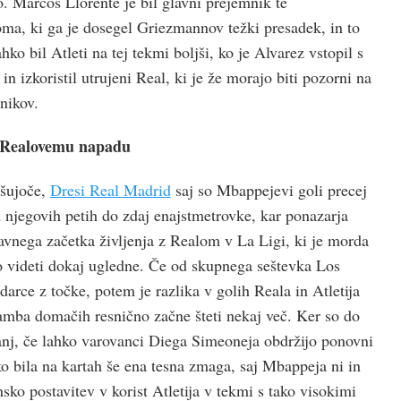
. Marcos Llorente je bil glavni prejemnik te
oma, ki ga je dosegel Griezmannov težki presadek, in to
ahko bil Atleti na tej tekmi boljši, ko je Alvarez vstopil s
n izkoristil utrujeni Real, ki je že morajo biti pozorni na
nikov.
i Realovemu napadu
ušujoče,
Dresi Real Madrid
saj so Mbappejevi goli precej
 od njegovih petih do zdaj enajstmetrovke, kar ponazarja
avnega začetka življenja z Realom v La Ligi, ki je morda
o videti dokaj ugledne. Če od skupnega seštevka Los
udarce z točke, potem je razlika v golih Reala in Atletija
mba domačih resnično začne šteti nekaj več. Ker so do
anj, če lahko varovanci Diega Simeoneja obdržijo ponovni
o bila na kartah še ena tesna zmaga, saj Mbappeja ni in
nsko postavitev v korist Atletija v tekmi s tako visokimi