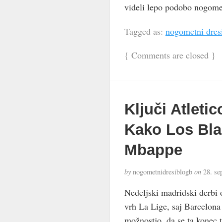
videli lepo podobo nogome
Tagged as:
nogometni dres
{
Comments are closed
}
Ključi Atleti
Kako Los Bla
Mbappe
by
nogometnidresiblogb
on
28. se
Nedeljski madridski derbi 
vrh La Lige, saj Barcelon
možnostjo, da se ta konec