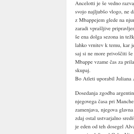
Ancelotti je še vedno razva
svojo najljubšo vlogo, ne d
z Mbappejem glede na njun 
zaradi vprašljive pripravlj
še ena dolga sezona in tež
lahko vrnitev k temu, kar j
saj si ne more privoščiti še
Mbappe vzame čas za prilag
skupaj.
Bo Atleti uporabil Juliana 
Dosedanja zgodba argentinsk
njegovega časa pri Manches
zamenjava, njegova glavna 
zdaj ostal ustvarjalno sre
je eden od teh dosegel Alva