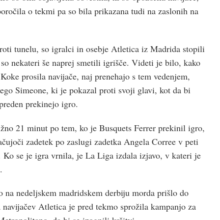
oročila o tekmi pa so bila prikazana tudi na zaslonih na
roti tunelu, so igralci in osebje Atletica iz Madrida stopili
so nekateri še naprej smetili igrišče. Videti je bilo, kako
Koke prosila navijače, naj prenehajo s tem vedenjem,
go Simeone, ki je pokazal proti svoji glavi, kot da bi
 preden prekinejo igro.
ližno 21 minut po tem, ko je Busquets Ferrer prekinil igro,
načujoči zadetek po zaslugi zadetka Angela Corree v peti
Ko se je igra vrnila, je La Liga izdala izjavo, v kateri je
.
bo na nedeljskem madridskem derbiju morda prišlo do
navijačev Atletica je pred tekmo sprožila kampanjo za