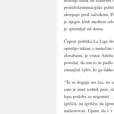
nošenje mask na stadionu Me
protidiskriminacijske polit
ukrepajo pred začetkom. 
je njegov klub medtem odvr
je spremljal od doma.
Čeprav politika La Lige d
opustijo tekme z motečim v
zlorabami, je vratar Atleti
povedal, da mu to ni padlo 
zmanjšal vpliv, ki ga lahko
“To se dogaja ves čas, ne 
zato je imel sodnik prav, d
lepa podoba za nogomet … 
igrišču, na igrišču, da ig
nadzorovati. Upam, da v v 