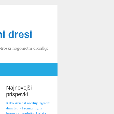
i dresi
troški nogometni dresi|kje
Najnovejši
prispevki
Kako Arsenal načrtuje zgraditi
dinastijo v Premier ligi z
lovom na zvezdnike, kot sta