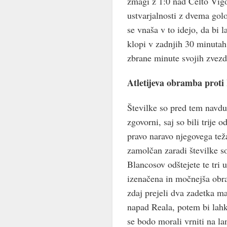
zmagi z 1:0 nad Celto Vigo
ustvarjalnosti z dvema gol
se vnaša v to idejo, da bi l
klopi v zadnjih 30 minutah i
zbrane minute svojih zvezd
Atletijeva obramba prot
Številke so pred tem navd
zgovorni, saj so bili trije
pravo naravo njegovega tež
zamolčan zaradi številke s
Blancosov odštejete te tri 
izenačena in močnejša obra
zdaj prejeli dva zadetka m
napad Reala, potem bi lahk
se bodo morali vrniti na la