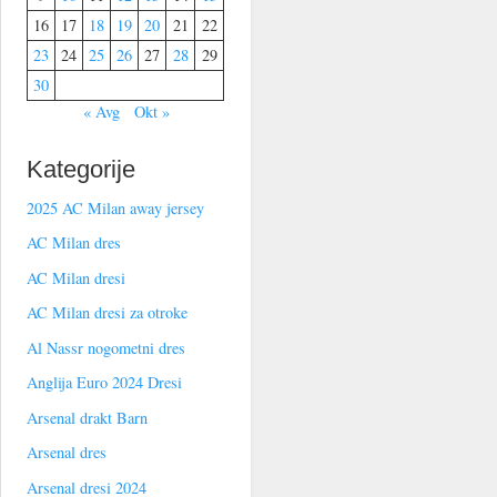
16
17
18
19
20
21
22
23
24
25
26
27
28
29
30
« Avg
Okt »
Kategorije
2025 AC Milan away jersey
AC Milan dres
AC Milan dresi
AC Milan dresi za otroke
Al Nassr nogometni dres
Anglija Euro 2024 Dresi
Arsenal drakt Barn
Arsenal dres
Arsenal dresi 2024