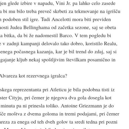
jen glede izbire v napadu, Vini Jr. pa lahko celo zasede
a bi mu bilo treba preveč skrbeti za tekmovanje na igrišču
podoben stil igre. Tudi Ancelotti mora biti previden
enosti Judea Bellinghama od začetka sezone, saj se obeta
ka bitka, da bi že nadomestil Barco. V tem pogledu bi
e v zadnji kampanji delovalo tako dobro, koristilo Realu,
 enega počasnega kazanja, kar je bil trend do zdaj, saj si
ajanje kljub nekaj spoštljivim številkam posamično in
Alvareza kot rezervnega igralca?
ega reprezentanta pri Atleticu je bila podobna tisti iz
ter Cityju, pri čemer je njegova dva gola dosegla kot
minuta pa ni prinesla toliko. Antoine Griezmann je do
dišče moštva z dvema goloma in tremi podajami, pri čemer
reza za enega od teh dveh golov ta sredi tedna pri pozni