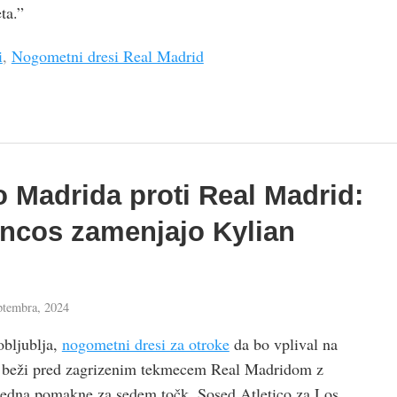
ta.”
i
,
Nogometni dresi Real Madrid
co Madrida proti Real Madrid:
ncos zamenjajo Kylian
ptembra, 2024
obljublja,
nogometni dresi za otroke
da bo vplival na
a beži pred zagrizenim tekmecem Real Madridom z
 tedna pomakne za sedem točk. Sosed Atletico za Los