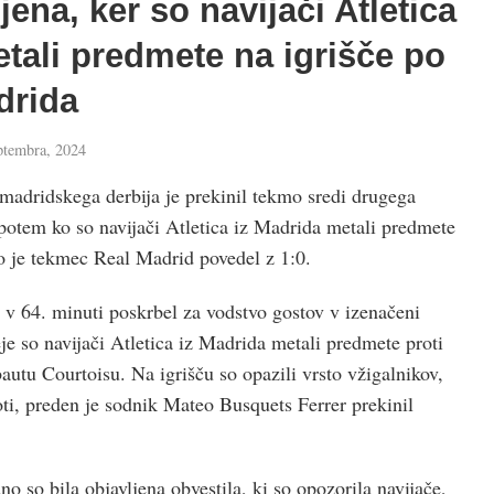
ena, ker so navijači Atletica
tali predmete na igrišče po
drida
ptembra, 2024
madridskega derbija je prekinil tekmo sredi drugega
otem ko so navijači Atletica iz Madrida metali predmete
o je tekmec Real Madrid povedel z 1:0.
 v 64. minuti poskrbel za vodstvo gostov v izenačeni
je so navijači Atletica iz Madrida metali predmete proti
autu Courtoisu. Na igrišču so opazili vrsto vžigalnikov,
poti, preden je sodnik Mateo Busquets Ferrer prekinil
 so bila objavljena obvestila, ki so opozorila navijače,