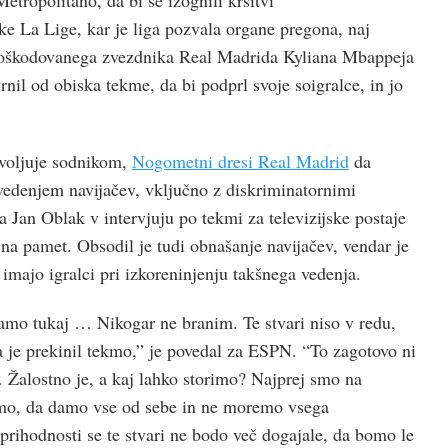
tropolitano, da bi se izognili kršitvi
ike La Lige, kar je liga pozvala organe pregona, naj
Poškodovanega zvezdnika Real Madrida Kyliana Mbappeja
nil od obiska tekme, da bi podprl svoje soigralce, in jo
ovoljuje sodnikom,
Nogometni dresi Real Madrid
da
edenjem navijačev, vključno z diskriminatornimi
ca Jan Oblak v intervjuju po tekmi za televizijske postaje
na pamet. Obsodil je tudi obnašanje navijačev, vendar je
 imajo igralci pri izkoreninjenju takšnega vedenja.
samo tukaj … Nikogar ne branim. Te stvari niso v redu,
a je prekinil tekmo,” je povedal za ESPN. “To zagotovo ni
Žalostno je, a kaj lahko storimo? Najprej smo na
ramo, da damo vse od sebe in ne moremo vsega
prihodnosti se te stvari ne bodo več dogajale, da bomo le