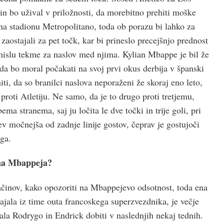
in bo užival v priložnosti, da morebitno prehiti moške
na stadionu Metropolitano, toda ob porazu bi lahko za
zaostajali za pet točk, kar bi prineslo precejšnjo prednost
mislu tekme za naslov med njima. Kylian Mbappe je bil že
 da bo moral počakati na svoj prvi okus derbija v španski
iti, da so branilci naslova neporaženi že skoraj eno leto,
 proti Atletiju. Ne samo, da je to drugo proti tretjemu,
a stranema, saj ju ločita le dve točki in trije goli, pri
v močnejša od zadnje linije gostov, čeprav je gostujoči
ga.
ana Mbappeja?
ačinov, kako opozoriti na Mbappejevo odsotnost, toda ena
hajala iz time outa francoskega superzvezdnika, je večje
rala Rodrygo in Endrick dobiti v naslednjih nekaj tednih.