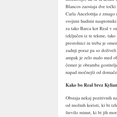
Blancos zaostaja dve točki 
Carla Ancelottija z zmago 
svojimi hudimi nasprotniki 
za tako Barca kot Real v s
izključen iz te tekme, tako
prestolnici in treba je omen
zadnji poraz pa so doživeli
ampak je zelo malo med obem
čemer je obramba gostitelje
napad močnejši od domače
Kako bo Real brez Kyli
Obstaja nekaj pozitivnih n
od možnih koristi, ki bi iz
število minut, ki bi jih mo