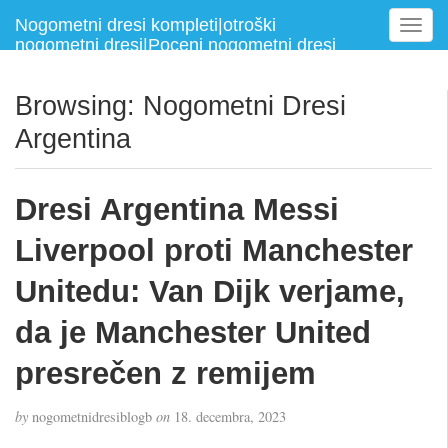
Nogometni dresi kompleti|otroški
T
nogometni dresi|Poceni nogometni dresi
o
g
g
Browsing: Nogometni Dresi
l
Argentina
e
n
a
Dresi Argentina Messi
v
i
Liverpool proti Manchester
g
a
Unitedu: Van Dijk verjame,
t
i
da je Manchester United
o
n
presrečen z remijem
by
nogometnidresiblogb
on
18. decembra, 2023