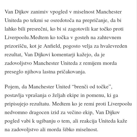
Van Dijkov zanimiv vpogled v miselnost Manchester
Uniteda po tekmi se osredotoča na prepričanje, da bi
lahko bili presrečni, ko bi si zagotovili kar točko proti
Liverpoolu.Medtem ko točka v gosteh na zahtevnem
prizorišču, kot je Anfield, pogosto velja za hvalevreden
rezultat, Van Dijkovi komentarji kažejo, da je
zadovoljstvo Manchester Uniteda z remijem morda
preseglo njihova lastna pričakovanja.
Pojem, da Manchester United “brenči od točke”,
postavlja vprašanja o željah ekipe in pomenu, ki ga
pripisujejo rezultatu. Medtem ko je remi proti Liverpoolu
nedvomno dragocen izid za večino ekip, Van Dijkov
pogled vabi k ugibanju o tem, ali reakcija Uniteda kaže
na zadovoljstvo ali morda šibko miselnost.