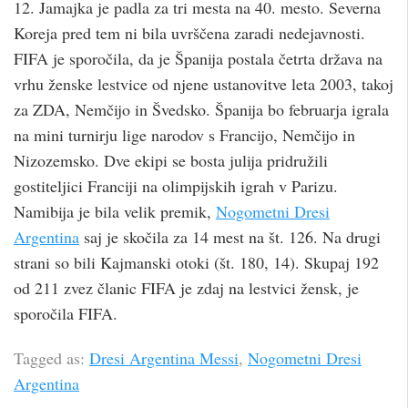
12. Jamajka je padla za tri mesta na 40. mesto. Severna
Koreja pred tem ni bila uvrščena zaradi nedejavnosti.
FIFA je sporočila, da je Španija postala četrta država na
vrhu ženske lestvice od njene ustanovitve leta 2003, takoj
za ZDA, Nemčijo in Švedsko. Španija bo februarja igrala
na mini turnirju lige narodov s Francijo, Nemčijo in
Nizozemsko. Dve ekipi se bosta julija pridružili
gostiteljici Franciji na olimpijskih igrah v Parizu.
Namibija je bila velik premik,
Nogometni Dresi
Argentina
saj je skočila za 14 mest na št. 126. Na drugi
strani so bili Kajmanski otoki (št. 180, 14). Skupaj 192
od 211 zvez članic FIFA je zdaj na lestvici žensk, je
sporočila FIFA.
Tagged as:
Dresi Argentina Messi
,
Nogometni Dresi
Argentina