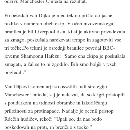
odzivu Manchester Uniteda na rezultat.
Po besedah van Dijka je med tekmo prišlo do jasne
razlike v namerah obeh ekip. V očeh nizozemskega
branilca je bil Liverpool tista, ki si je aktivno prizadevala
za zmago, poskušala narekovati tempo in zagotoviti vse
tri točke.Po tekmi je osrednji branilec povedal BBC-
jevemu Shamoonu Hafezu: “Samo ena ekipa je poskušala
zmagati, a žal se to ni zgodilo. Bili smo boljši v vseh
pogledih.”
Van Dijkovi komentarji so osvetlili tudi strategijo
Manchester Uniteda, saj je nakazal, da so k igri pristopili
s poudarkom na trdnosti obrambe in izkoriščanju
priložnosti za protinapade. Nadalje je ocenil pristop
Rdečih hudičev, rekoč: “Upali so, da nas bodo
poškodovali na proti, in brenčijo s točko.”