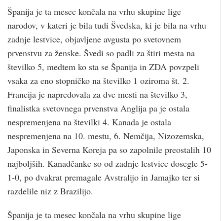
Španija je ta mesec končala na vrhu skupine lige
narodov, v kateri je bila tudi Švedska, ki je bila na vrhu
zadnje lestvice, objavljene avgusta po svetovnem
prvenstvu za ženske. Švedi so padli za štiri mesta na
številko 5, medtem ko sta se Španija in ZDA povzpeli
vsaka za eno stopničko na številko 1 oziroma št. 2.
Francija je napredovala za dve mesti na številko 3,
finalistka svetovnega prvenstva Anglija pa je ostala
nespremenjena na številki 4. Kanada je ostala
nespremenjena na 10. mestu, 6. Nemčija, Nizozemska,
Japonska in Severna Koreja pa so zapolnile preostalih 10
najboljših. Kanadčanke so od zadnje lestvice dosegle 5-
1-0, po dvakrat premagale Avstralijo in Jamajko ter si
razdelile niz z Brazilijo.
Španija je ta mesec končala na vrhu skupine lige