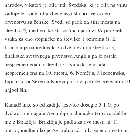
narodov, v kateri je bila tudi Švedska, ki je bila na vrhu
zadnje lestvice, objavljene avgusta po svetovnem
prvenstvu za ženske. Švedi so padli za štiri mesta na
številko 5, medtem ko sta se Španija in ZDA povzpeli
vsaka za eno stopničko na številko 1 oziroma št. 2.
Francija je napredovala za dve mesti na številko 3,
finalistka svetovnega prvenstva Anglija pa je ostala
nespremenjena na številki 4. Kanada je ostala
nespremenjena na 10. mestu, 6. Nemčija, Nizozemska,
Japonska in Severna Koreja pa so zapolnile preostalih 10
najboljših.
Kanadčanke so od zadnje lestvice dosegle 5-1-0, po
dvakrat premagale Avstralijo in Jamajko ter si razdelile
niz z Brazilijo. Brazilija je padla za dve mesti na 11.
mesto, medtem ko je Avstralija zdrsnila za eno mesto na