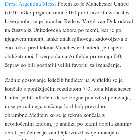
Dresi Argentina Messi
Potem ko je Manchester United
iztržil težko prigaran remi z 0:0 proti favoritu za naslov
Liverpoolu, se je branilec Redsov Virgil van Dijk odzval
na čustva iz Unitedovega tabora po tekmi, kar je po
njegovem mnenju lahko znak njihovega zadovoljstva z
eno točko pred tekma.Manchester Unitedu je uspelo
obdržati moč Liverpoola na Anfieldu pri remiju 0:0,
čeprav so bili gostitelji veliki favoriti za izenačenje.
Zadnje gostovanje Rdečih hudičev na Anfieldu se je
končalo s ponižujočim rezultatom 7-0, toda Manchester
United je bil odločen, da se izogne ponovitvi ponižanja,
in se je zadnjega srečanja lotil bolj previdno,
obrambno.Medtem ko se je tekma končala z
neodločenim izidom, je analiza po tekmi dobila zanimiv
obrat, pri čemer je van Dijk izrazil svoje mnenje o