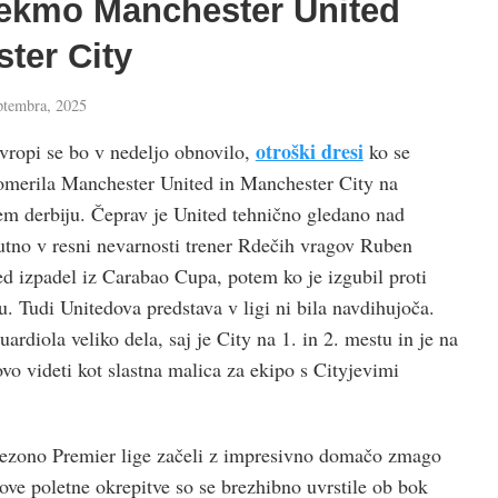
ekmo Manchester United
ter City
ptembra, 2025
otroški dresi
Evropi se bo v nedeljo obnovilo,
ko se
pomerila Manchester United in Manchester City na
m derbiju. Čeprav je United tehnično gledano nad
nutno v resni nevarnosti trener Rdečih vragov Ruben
 izpadel iz Carabao Cupa, potem ko je izgubil proti
. Tudi Unitedova predstava v ligi ni bila navdihujoča.
rdiola veliko dela, saj je City na 1. in 2. mestu in je na
vo videti kot slastna malica za ekipo s Cityjevimi
sezono Premier lige začeli z impresivno domačo zmago
ove poletne okrepitve so se brezhibno uvrstile ob bok