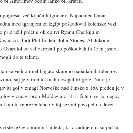
o bi Amorimov oddih lahko bil kratek.
a pogrešal več ključnih igralcev. Napadalec Omar
tedna med igranjem za Egipt poškodoval kolenske vezi.
o pridružil poletni okrepitvi Ryanu Cherkiju in
ovačiću. Tudi Phil Foden, John Stones, Abdukodir
 Gvardiol so vsi okrevali po poškodbah in še ni jasno,
mogli do te tekme.
stah še vedno imel bogato skupino napadalnih talentov.
zono, saj je v treh tekmah dosegel tri gole. Nato je
goviti gol v zmagi Norveške nad Finsko z 1:0, preden je v
golov v zmagi proti Moldaviji z 11:1. S tem se je njegov
a klub in reprezentanco v tej sezoni povzpel na devet
 vrste težav obrambi Uniteda, ki v zadnjem času pušča