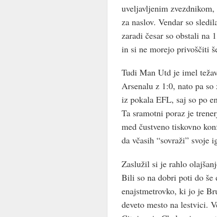
uveljavljenim zvezdnikom, k
za naslov. Vendar so sledi
zaradi česar so obstali na
in si ne morejo privoščiti 
Tudi Man Utd je imel težav
Arsenalu z 1:0, nato pa so
iz pokala EFL, saj so po e
Ta sramotni poraz je trene
med čustveno tiskovno konf
da včasih “sovraži” svoje i
Zaslužil si je rahlo olajša
Bili so na dobri poti do še
enajstmetrovko, ki jo je B
deveto mesto na lestvici. 