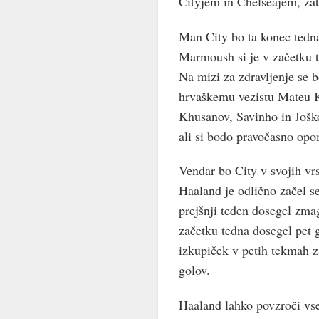
Cityjem in Chelseajem, zat
Man City bo ta konec tedn
Marmoush si je v začetku 
Na mizi za zdravljenje se b
hrvaškemu vezistu Mateu K
Khusanov, Savinho in Joško
ali si bodo pravočasno opo
Vendar bo City v svojih vr
Haaland je odlično začel se
prejšnji teden dosegel zma
začetku tedna dosegel pet 
izkupiček v petih tekmah z
golov.
Haaland lahko povzroči vse