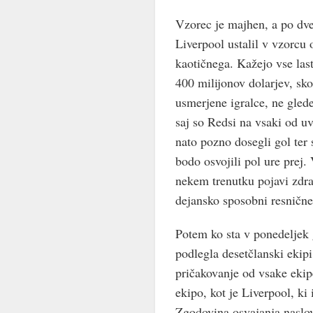
Vzorec je majhen, a po dve
Liverpool ustalil v vzorcu 
kaotičnega. Kažejo vse last
400 milijonov dolarjev, sko
usmerjene igralce, ne glede
saj so Redsi na vsaki od uv
nato pozno dosegli gol ter s
bodo osvojili pol ure prej.
nekem trenutku pojavi zdra
dejansko sposobni resnične
Potem ko sta v ponedeljek 
podlegla desetčlanski ekip
pričakovanje od vsake ekip
ekipo, kot je Liverpool, ki 
Zgodovina osvajanja naslo