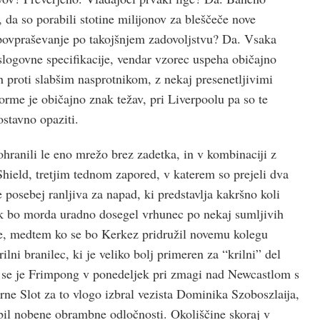
, da so porabili stotine milijonov za bleščeče nove
o povpraševanje po takojšnjem zadovoljstvu? Da. Vsaka
 slogovne specifikacije, vendar vzorec uspeha običajno
h proti slabšim nasprotnikom, z nekaj presenetljivimi
me je običajno znak težav, pri Liverpoolu pa so te
ostavno opaziti.
ohranili le eno mrežo brez zadetka, in v kombinaciji z
eld, tretjim tednom zapored, v katerem so prejeli dva
posebej ranljiva za napad, ki predstavlja kakršno koli
jk bo morda uradno dosegel vrhunec po nekaj sumljivih
ne, medtem ko se bo Kerkez pridružil novemu kolegu
lni branilec, ki je veliko bolj primeren za “krilni” del
r se je Frimpong v ponedeljek pri zmagi nad Newcastlom s
rne Slot za to vlogo izbral vezista Dominika Szoboszlaija,
obil nobene obrambne odločnosti. Okoliščine skoraj v