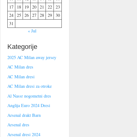
17
18
19
20
21
22
23
24
25
26
27
28
29
30
31
« Jul
Kategorije
2025 AC Milan away jersey
AC Milan dres
AC Milan dresi
AC Milan dresi za otroke
Al Nassr nogometni dres
Anglija Euro 2024 Dresi
Arsenal drakt Barn
Arsenal dres
Arsenal dresi 2024