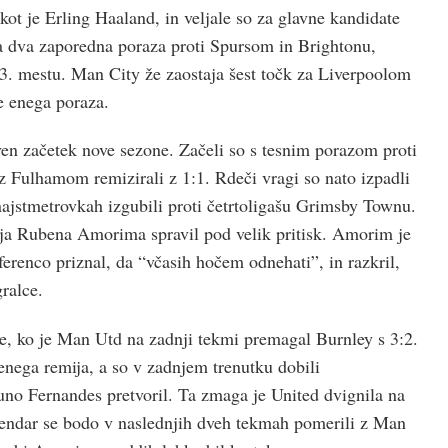
ot je Erling Haaland, in veljale so za glavne kandidate
la dva zaporedna poraza proti Spursom in Brightonu,
 13. mestu. Man City že zaostaja šest točk za Liverpoolom
še enega poraza.
en začetek nove sezone. Začeli so s tesnim porazom proti
 z Fulhamom remizirali z 1:1. Rdeči vragi so nato izpadli
najstmetrovkah izgubili proti četrtoligašu Grimsby Townu.
rja Rubena Amorima spravil pod velik pritisk. Amorim je
erenco priznal, da “včasih hočem odnehati”, in razkril,
gralce.
nje, ko je Man Utd na zadnji tekmi premagal Burnley s 3:2.
 enega remija, a so v zadnjem trenutku dobili
runo Fernandes pretvoril. Ta zmaga je United dvignila na
Vendar se bodo v naslednjih dveh tekmah pomerili z Man