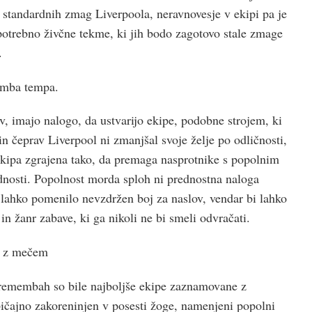
t standardnih zmag Liverpoola, neravnovesje v ekipi pa je
epotrebno živčne tekme, ki jih bodo zagotovo stale zmage
.
emba tempa.
ov, imajo nalogo, da ustvarijo ekipe, podobne strojem, ki
n čeprav Liverpool ni zmanjšal svoje želje po odličnosti,
 ekipa zgrajena tako, da premaga nasprotnike s popolnim
dnosti. Popolnost morda sploh ni prednostna naloga
i lahko pomenilo nevzdržen boj za naslov, vendar bi lahko
in žanr zabave, ki ga nikoli ne bi smeli odvračati.
ja z mečem
premembah so bile najboljše ekipe zaznamovane z
ičajno zakoreninjen v posesti žoge, namenjeni popolni