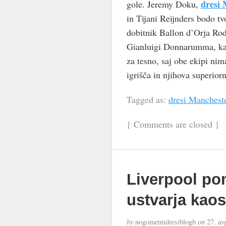
dresi 
gole. Jeremy Doku,
in Tijani Reijnders bodo tv
dobitnik Ballon d’Orja Rodr
Gianluigi Donnarumma, kar
za tesno, saj obe ekipi ni
igrišča in njihova superior
Tagged as:
dresi Mancheste
{
Comments are closed
}
Liverpool po
ustvarja kaos
by
nogometnidresiblogb
on
27. av