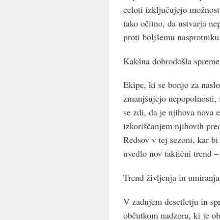
celoti izključujejo možnos
tako očitno, da ustvarja n
proti boljšemu nasprotniku
Kakšna dobrodošla sprem
Ekipe, ki se borijo za nasl
zmanjšujejo nepopolnosti, i
se zdi, da je njihova nova
izkoriščanjem njihovih pre
Redsov v tej sezoni, kar b
uvedlo nov taktični trend – 
Trend življenja in umiran
V zadnjem desetletju in s
občutkom nadzora, ki je ob