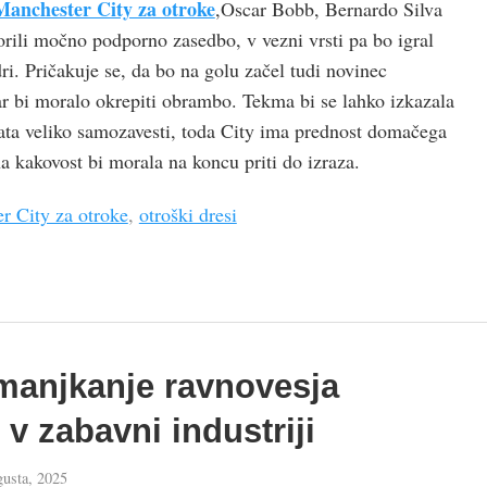
Manchester City za otroke
,Oscar Bobb, Bernardo Silva
orili močno podporno zasedbo, v vezni vrsti pa bo igral
i. Pričakuje se, da bo na golu začel tudi novinec
 bi moralo okrepiti obrambo. Tekma bi se lahko izkazala
mata veliko samozavesti, toda City ima prednost domačega
na kakovost bi morala na koncu priti do izraza.
r City za otroke
,
otroški dresi
manjkanje ravnovesja
 v zabavni industriji
gusta, 2025