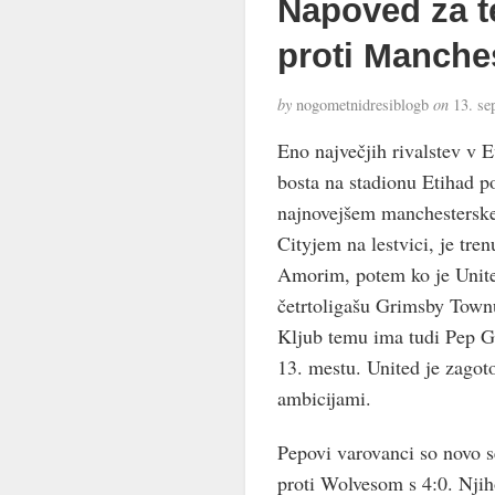
Napoved za t
proti Manches
by
nogometnidresiblogb
on
13. se
Eno največjih rivalstev v 
bosta na stadionu Etihad 
najnovejšem manchesterske
Cityjem na lestvici, je tre
Amorim, potem ko je United
četrtoligašu Grimsby Townu
Kljub temu ima tudi Pep Gua
13. mestu. United je zagoto
ambicijami.
Pepovi varovanci so novo 
proti Wolvesom s 4:0. Njih