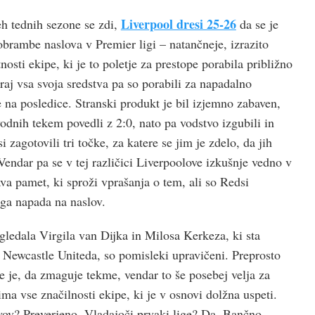
Liverpool dresi 25-26
h tednih sezone se zdi,
da se je
obrambe naslova v Premier ligi – natančneje, izrazito
nosti ekipe, ki je to poletje za prestope porabila približno
raj vsa svoja sredstva pa so porabili za napadalno
 na posledice. Stranski produkt je bil izjemno zabaven,
odnih tekem povedli z 2:0, nato pa vodstvo izgubili in
i zagotovili tri točke, za katere se jim je zdelo, da jih
 Vendar pa se v tej različici Liverpoolove izkušnje vedno v
va pamet, ki sproži vprašanja o tem, ali so Redsi
ga napada na naslov.
gledala Virgila van Dijka in Milosa Kerkeza, ki sta
i Newcastle Uniteda, so pomisleki upravičeni. Preprosto
e je, da zmaguje tekme, vendar to še posebej velja za
ima vse značilnosti ekipe, ki je v osnovi dolžna uspeti.
vov? Preverjeno. Vladajoči prvaki lige? Da. Bančno