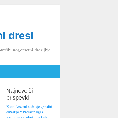
i dresi
troški nogometni dresi|kje
Najnovejši
prispevki
Kako Arsenal načrtuje zgraditi
dinastijo v Premier ligi z
lovom na zvezdnike, kot sta