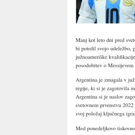
Manj kot leto dni pred sve
bi potrdil svojo udeležbo, 
južnoameriške kvalifikacije
posodobitev o Messijevem 
Argentina je zmagala v južn
regije, ki si je zagotovila
Argentina si je naslov zag
svetovnem prvenstvu 2022 
svoj položaj ključnega igral
Med ponedeljkovo tiskovno