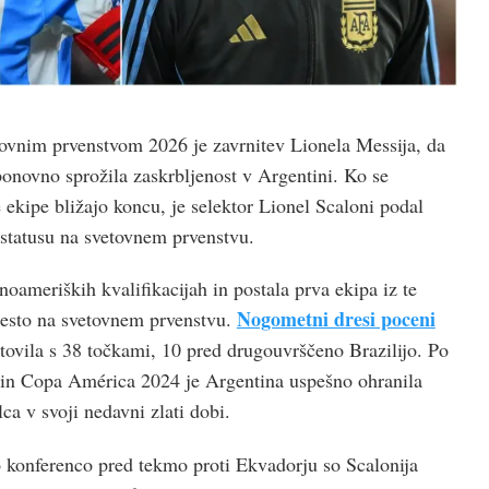
tovnim prvenstvom 2026 je zavrnitev Lionela Messija, da
ponovno sprožila zaskrbljenost v Argentini. Ko se
 ekipe bližajo koncu, je selektor Lionel Scaloni podal
statusu na svetovnem prvenstvu.
oameriških kvalifikacijah in postala prva ekipa iz te
Nogometni dresi poceni
 mesto na svetovnem prvenstvu.
otovila s 38 točkami, 10 pred drugouvrščeno Brazilijo. Po
in Copa América 2024 je Argentina uspešno ohranila
ca v svoji nedavni zlati dobi.
 konferenco pred tekmo proti Ekvadorju so Scalonija