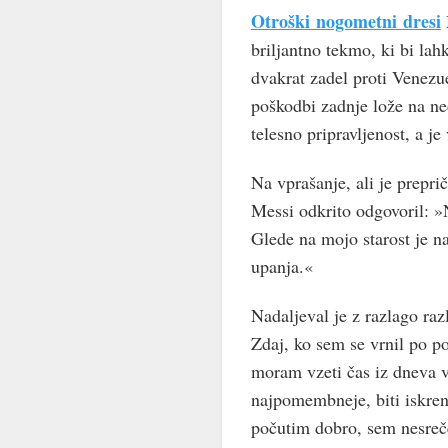
Otroški nogometni dresi
briljantno tekmo, ki bi lah
dvakrat zadel proti Venezu
poškodbi zadnje lože na ne
telesno pripravljenost, a j
Na vprašanje, ali je prepri
Messi odkrito odgovoril: »
Glede na mojo starost je n
upanja.«
Nadaljeval je z razlago raz
Zdaj, ko sem se vrnil po po
moram vzeti čas iz dneva v 
najpomembneje, biti iskren
počutim dobro, sem nesrečen