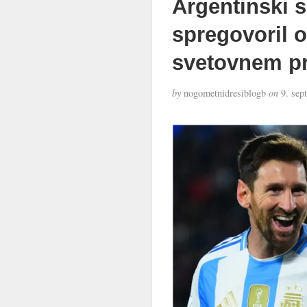
Argentinski s
spregovoril o
svetovnem pr
by
nogometnidresiblogb
on
9. sep