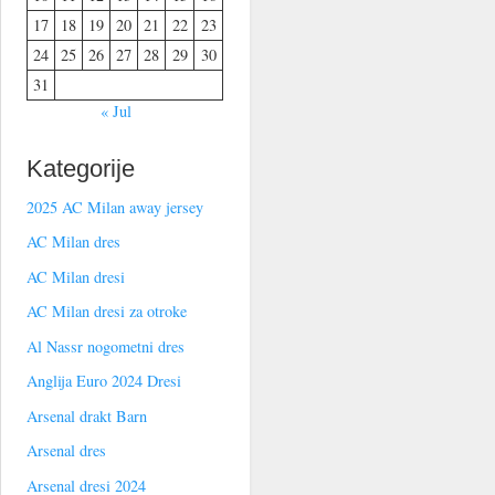
17
18
19
20
21
22
23
24
25
26
27
28
29
30
31
« Jul
Kategorije
2025 AC Milan away jersey
AC Milan dres
AC Milan dresi
AC Milan dresi za otroke
Al Nassr nogometni dres
Anglija Euro 2024 Dresi
Arsenal drakt Barn
Arsenal dres
Arsenal dresi 2024