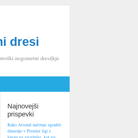
i dresi
troški nogometni dresi|kje
Najnovejši
prispevki
Kako Arsenal načrtuje zgraditi
dinastijo v Premier ligi z
lovom na zvezdnike, kot sta