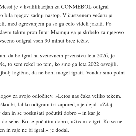
Messi je v kvalifikacijah za CONMEBOL odigral
ko bila njegov zadnji nastop. V čustvenem večeru je
eli, med ogrevanjem pa so ga celo videli jokati. Po
davni tekmi proti Inter Miamiju ga je skrbelo za njegovo
e vseeno odigral vseh 90 minut brez težav.
čan, da bo igral na svetovnem prvenstvu leta 2026, je
Ne, to sem rekel po tem, ko smo ga leta 2022 osvojili.
ajbolj logično, da ne bom mogel igrati. Vendar smo polni
logov za svojo odločitev. »Letos nas čaka veliko tekem.
škodbi, lahko odigram tri zapored,« je dejal. »Zdaj
dan in se poskušati počutiti dobro – in kar je
 do sebe. Ko se počutim dobro, uživam v igri. Ko se ne
 in raje ne bi igral,« je dodal.