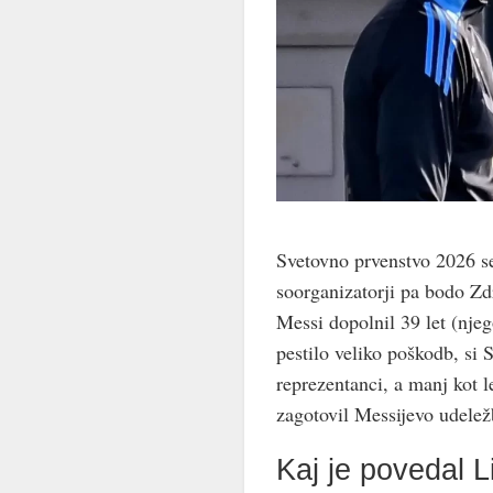
Svetovno prvenstvo 2026 se 
soorganizatorji pa bodo Z
Messi dopolnil 39 let (njego
pestilo veliko poškodb, si S
reprezentanci, a manj kot 
zagotovil Messijevo udelež
Kaj je povedal L