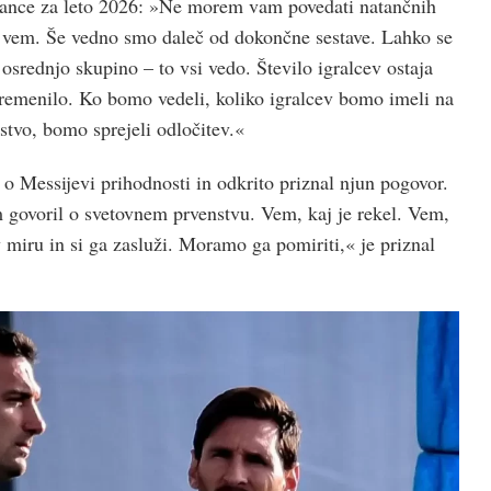
ntance za leto 2026: »Ne morem vam povedati natančnih
ne vem. Še vedno smo daleč od dokončne sestave. Lahko se
osrednjo skupino – to vsi vedo. Število igralcev ostaja
premenilo. Ko bomo vedeli, koliko igralcev bomo imeli na
tvo, bomo sprejeli odločitev.«
i o Messijevi prihodnosti in odkrito priznal njun pogovor.
m govoril o svetovnem prvenstvu. Vem, kaj je rekel. Vem,
 miru in si ga zasluži. Moramo ga pomiriti,« je priznal