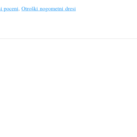
i poceni
,
Otroški nogometni dresi