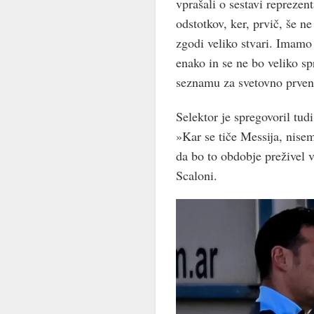
vprašali o sestavi repreze
odstotkov, ker, prvič, še 
zgodi veliko stvari. Imamo 
enako in se ne bo veliko s
seznamu za svetovno prvens
Selektor je spregovoril tud
»Kar se tiče Messija, nise
da bo to obdobje preživel v
Scaloni.