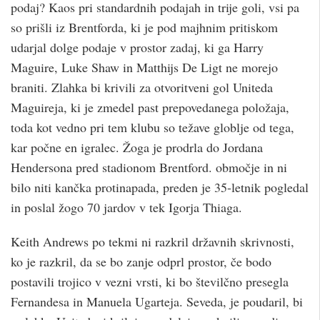
podaj? Kaos pri standardnih podajah in trije goli, vsi pa
so prišli iz Brentforda, ki je pod majhnim pritiskom
udarjal dolge podaje v prostor zadaj, ki ga Harry
Maguire, Luke Shaw in Matthijs De Ligt ne morejo
braniti. Zlahka bi krivili za otvoritveni gol Uniteda
Maguireja, ki je zmedel past prepovedanega položaja,
toda kot vedno pri tem klubu so težave globlje od tega,
kar počne en igralec. Žoga je prodrla do Jordana
Hendersona pred stadionom Brentford. območje in ni
bilo niti kančka protinapada, preden je 35-letnik pogledal
in poslal žogo 70 jardov v tek Igorja Thiaga.
Keith Andrews po tekmi ni razkril državnih skrivnosti,
ko je razkril, da se bo zanje odprl prostor, če bodo
postavili trojico v vezni vrsti, ki bo številčno presegla
Fernandesa in Manuela Ugarteja. Seveda, je poudaril, bi