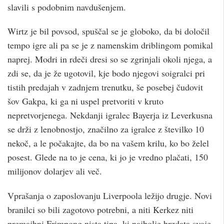
slavili s podobnim navdušenjem.
Wirtz je bil povsod, spuščal se je globoko, da bi določil
tempo igre ali pa se je z namenskim driblingom pomikal
naprej. Modri in rdeči dresi so se zgrinjali okoli njega, a
zdi se, da je že ugotovil, kje bodo njegovi soigralci pri
tistih predajah v zadnjem trenutku, še posebej čudovit
šov Gakpa, ki ga ni uspel pretvoriti v kruto
nepretvorjenega. Nekdanji igralec Bayerja iz Leverkusna
se drži z lenobnostjo, značilno za igralce z številko 10
nekoč, a le počakajte, da bo na vašem krilu, ko bo želel
posest. Glede na to je cena, ki jo je vredno plačati, 150
milijonov dolarjev ali več.
Vprašanja o zaposlovanju Liverpoola ležijo drugje. Novi
branilci so bili zagotovo potrebni, a niti Kerkez niti
premajhni Frimpong nista tipa, ki najbolje brzdata svoje