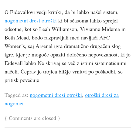
O Eidevallovi večji kritiki, da bi lahko našel sistem,
nogometni dresi otroški
ki bi sčasoma lahko sprejel
odsotne, kot so Leah Williamson, Vivianne Midema in
Beth Mead, bodo razpravljali med navijači AFC
Women’s, saj Arsenal igra dramatično drugačen slog
igre, kjer je mogoče opaziti določeno nepovezanost, ki jo
Eidevall lahko Ne skrivaj se več z istimi sistematičnimi
načeli. Čeprav je trojica bližje vrnitvi po poškodbi, se
pritisk povečuje
Tagged as:
nogometni dresi otroški
,
otroški dresi za
nogomet
{
Comments are closed
}