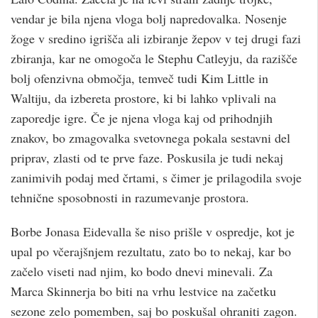
vendar je bila njena vloga bolj napredovalka. Nosenje
žoge v sredino igrišča ali izbiranje žepov v tej drugi fazi
zbiranja, kar ne omogoča le Stephu Catleyju, da razišče
bolj ofenzivna območja, temveč tudi Kim Little in
Waltiju, da izbereta prostore, ki bi lahko vplivali na
zaporedje igre. Če je njena vloga kaj od prihodnjih
znakov, bo zmagovalka svetovnega pokala sestavni del
priprav, zlasti od te prve faze. Poskusila je tudi nekaj
zanimivih podaj med črtami, s čimer je prilagodila svoje
tehnične sposobnosti in razumevanje prostora.
Borbe Jonasa Eidevalla še niso prišle v ospredje, kot je
upal po včerajšnjem rezultatu, zato bo to nekaj, kar bo
začelo viseti nad njim, ko bodo dnevi minevali. Za
Marca Skinnerja bo biti na vrhu lestvice na začetku
sezone zelo pomemben, saj bo poskušal ohraniti zagon.