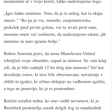
momentum ni v tvojo korist, lahko nadzorujemo žogo.
„Igro lahko umirimo. Vem, da je to nekaj, kar ta ekipa
zmore.“ “Ko pa je vse, trenutki, enajstmetrovka,
prekršek pred prvim golom, vse te stvari proti nam,
moramo imeti več osebnosti, da nadzorujemo tekme, jih
umirimo in nato igramo bolje.”
Ruben Amorim pravi, da mora Manchester United
izboljšati svojo obrambo, napad in mirnost. Se vam kdaj
zdi, da je bilo zadnjih 12 let dolg dan mrmota? Več kot
desetletje osnov, ki niso bile obravnavane, novačenje z
obliži in igralci, ki očitno delujejo na vadbenem igrišču,
a tega ne ponovijo, ko je to pomembno.
Končni rezultat tedna, ko smo vadili nevarnost, ki jo
Brentford predstavlja zaradi dolgih žog in standardnih