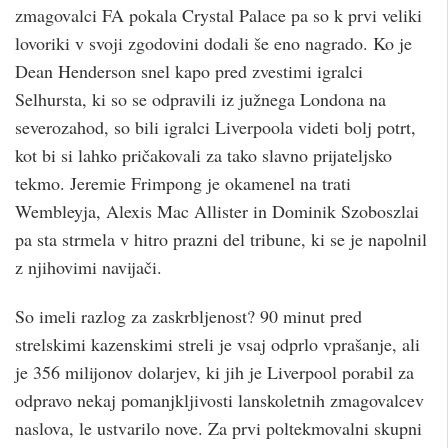
zmagovalci FA pokala Crystal Palace pa so k prvi veliki
lovoriki v svoji zgodovini dodali še eno nagrado. Ko je
Dean Henderson snel kapo pred zvestimi igralci
Selhursta, ki so se odpravili iz južnega Londona na
severozahod, so bili igralci Liverpoola videti bolj potrt,
kot bi si lahko pričakovali za tako slavno prijateljsko
tekmo. Jeremie Frimpong je okamenel na trati
Wembleyja, Alexis Mac Allister in Dominik Szoboszlai
pa sta strmela v hitro prazni del tribune, ki se je napolnil
z njihovimi navijači.
So imeli razlog za zaskrbljenost? 90 minut pred
strelskimi kazenskimi streli je vsaj odprlo vprašanje, ali
je 356 milijonov dolarjev, ki jih je Liverpool porabil za
odpravo nekaj pomanjkljivosti lanskoletnih zmagovalcev
naslova, le ustvarilo nove. Za prvi poltekmovalni skupni