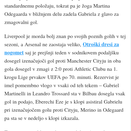
standardnemu položaju, tokrat pa je žoga Martina
Odegaarda v bližnjem delu zadela Gabriela z glavo za
zmagovalni gol.
Liverpool je morda bolj znan po svojih poznih golih v tej
Otroški dresi za
sezoni, a Arsenal ne zaostaja veliko,
nogomet
saj je prejšnji teden v sodnikovem podaljšku
dosegel izenačujoči gol proti Manchester Cityju in oba
gola dosegel v zmagi z 2:0 proti Athletic Clubu na 1.
krogu Lige prvakov UEFA po 70. minuti. Rezervist je
imel pomembno vlogo v vsaki od teh tekem – Gabriel
Martinelli in Leandro Trossard sta v Bilbau dosegla vsak
gol in podajo, Eberechi Eze je s klopi asistiral Gabrielu
pri izenačujočem golu proti Cityju, Merino in Odegaard
pa sta se v nedeljo s klopi izkazala.