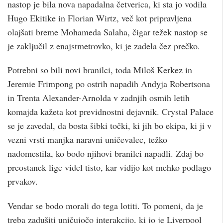
nastop je bila nova napadalna četverica, ki sta jo vodila
Hugo Ekitike in Florian Wirtz, več kot pripravljena
olajšati breme Mohameda Salaha, čigar težek nastop se
je zaključil z enajstmetrovko, ki je zadela čez prečko.
Potrebni so bili novi branilci, toda Miloš Kerkez in
Jeremie Frimpong po ostrih napadih Andyja Robertsona
in Trenta Alexander-Arnolda v zadnjih osmih letih
komajda kažeta kot previdnostni dejavnik. Crystal Palace
se je zavedal, da bosta šibki točki, ki jih bo ekipa, ki ji v
vezni vrsti manjka naravni uničevalec, težko
nadomestila, ko bodo njihovi branilci napadli. Zdaj bo
preostanek lige videl tisto, kar vidijo kot mehko podlago
prvakov.
Vendar se bodo morali do tega lotiti. To pomeni, da je
treba zadušiti uničujočo interakcijo, ki jo je Liverpool