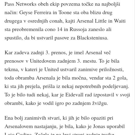
Pass Networks obeh ekip povzema točke na najboljši
način: Geyse Ferreira in Toone sta oba blizu drug
drugega v osrednjih conah, kajti Arsenal Little in Waiti
sta preobremenila cono 14 in Russoja zaneslo ali
spustilo, da bi ustvaril pasove za Blacksteniusa.
Kar zadeva zadnji 3. prenos, je imel Arsenal več
prenosov v Unitedovem zadnjem 3. mestu. To je bila
tekma, v kateri je United ustvaril zanimive priložnosti,
toda obramba Arsenala je bila močna, vendar sta 2 gola,
ki sta jih prejela, prišla iz nekaj nepotrebnih podeljevanj.
To je bilo tudi nekaj, kar je Eidevall rad izpostavil v svoji
obrambi, kako je vodil igro po zadnjem žvižgu.
Ena bolj zanimivih stvari, ki jih je bilo opaziti pri
Arsenalovem nastajanju, je bila, kako je Jonas uporabil
Laio Codina. Začela je na levi strani zadnje trojke,