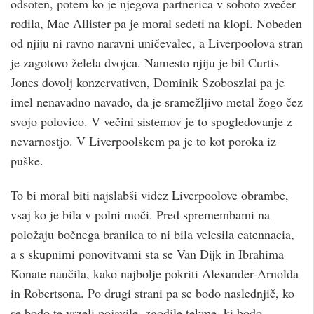
odsoten, potem ko je njegova partnerica v soboto zvečer
rodila, Mac Allister pa je moral sedeti na klopi. Nobeden
od njiju ni ravno naravni uničevalec, a Liverpoolova stran
je zagotovo želela dvojca. Namesto njiju je bil Curtis
Jones dovolj konzervativen, Dominik Szoboszlai pa je
imel nenavadno navado, da je sramežljivo metal žogo čez
svojo polovico. V večini sistemov je to spogledovanje z
nevarnostjo. V Liverpoolskem pa je to kot poroka iz
puške.
To bi moral biti najslabši videz Liverpoolove obrambe,
vsaj ko je bila v polni moči. Pred spremembami na
položaju bočnega branilca to ni bila velesila catennacia,
a s skupnimi ponovitvami sta se Van Dijk in Ibrahima
Konate naučila, kako najbolje pokriti Alexander-Arnolda
in Robertsona. Po drugi strani pa se bodo naslednjič, ko
se bodo te vrzeli pojavile, zgodile tekme, ki bodo