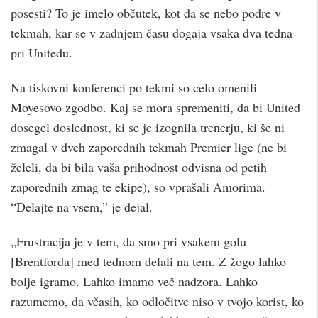
posesti? To je imelo občutek, kot da se nebo podre v
tekmah, kar se v zadnjem času dogaja vsaka dva tedna
pri Unitedu.
Na tiskovni konferenci po tekmi so celo omenili
Moyesovo zgodbo. Kaj se mora spremeniti, da bi United
dosegel doslednost, ki se je izognila trenerju, ki še ni
zmagal v dveh zaporednih tekmah Premier lige (ne bi
želeli, da bi bila vaša prihodnost odvisna od petih
zaporednih zmag te ekipe), so vprašali Amorima.
“Delajte na vsem,” je dejal.
„Frustracija je v tem, da smo pri vsakem golu
[Brentforda] med tednom delali na tem. Z žogo lahko
bolje igramo. Lahko imamo več nadzora. Lahko
razumemo, da včasih, ko odločitve niso v tvojo korist, ko