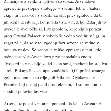
Zamenjave z velikim vplivom so dokaz Arsenalove
agresivne prestopne strategije v zadnjih letih, v kateri
ekipa ni varčevala s stroški za okrepitev igralcev, da bi
jih rešila iz situacij, kot je bila tista v nedeljo. Zdaj jih to
uvršča le dve točki za Liverpoolom, ki je kljub porazu
proti Crystal Palaceu v soboto še vedno vodilni v ligi, in
zagotavlja, da so v tej zgodnji fazi sezone še vedno v
boju za naslov. Še vedno je veliko vprašanj o tem, kdo
točno sestavlja Arsenalovo prvo napadalno enoto –
Trossard je v nedeljo zadel le en strel, medtem ko sta dva
strela Bukaya Sake skupaj znašala le 0,06 pričakovanega
gola, medtem ko so trije goli Viktorja Gyokeresa v
Premier ligi doslej padli proti ekipam, ki so trenutno v
spodnji polovici lestvice.
Arsenalov pozni vzpon pa pomeni, da lahko Arteta pri
teh vprašanjih vsaj zaenkrat odloži igro.