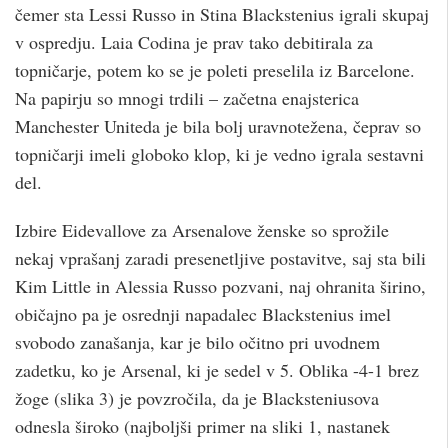
čemer sta Lessi Russo in Stina Blackstenius igrali skupaj
v ospredju. Laia Codina je prav tako debitirala za
topničarje, potem ko se je poleti preselila iz Barcelone.
Na papirju so mnogi trdili – začetna enajsterica
Manchester Uniteda je bila bolj uravnotežena, čeprav so
topničarji imeli globoko klop, ki je vedno igrala sestavni
del.
Izbire Eidevallove za Arsenalove ženske so sprožile
nekaj vprašanj zaradi presenetljive postavitve, saj sta bili
Kim Little in Alessia Russo pozvani, naj ohranita širino,
običajno pa je osrednji napadalec Blackstenius imel
svobodo zanašanja, kar je bilo očitno pri uvodnem
zadetku, ko je Arsenal, ki je sedel v 5. Oblika -4-1 brez
žoge (slika 3) je povzročila, da je Blacksteniusova
odnesla široko (najboljši primer na sliki 1, nastanek