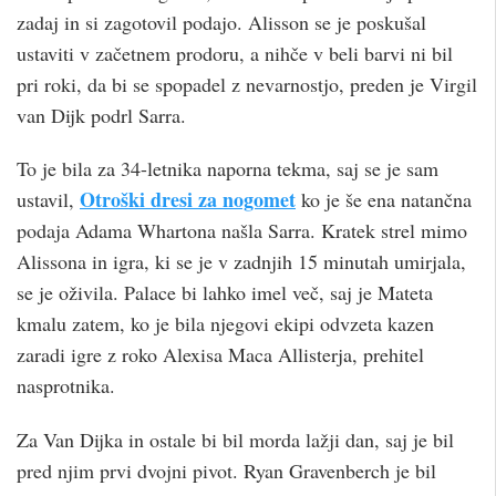
zadaj in si zagotovil podajo. Alisson se je poskušal
ustaviti v začetnem prodoru, a nihče v beli barvi ni bil
pri roki, da bi se spopadel z nevarnostjo, preden je Virgil
van Dijk podrl Sarra.
To je bila za 34-letnika naporna tekma, saj se je sam
Otroški dresi za nogomet
ustavil,
ko je še ena natančna
podaja Adama Whartona našla Sarra. Kratek strel mimo
Alissona in igra, ki se je v zadnjih 15 minutah umirjala,
se je oživila. Palace bi lahko imel več, saj je Mateta
kmalu zatem, ko je bila njegovi ekipi odvzeta kazen
zaradi igre z roko Alexisa Maca Allisterja, prehitel
nasprotnika.
Za Van Dijka in ostale bi bil morda lažji dan, saj je bil
pred njim prvi dvojni pivot. Ryan Gravenberch je bil