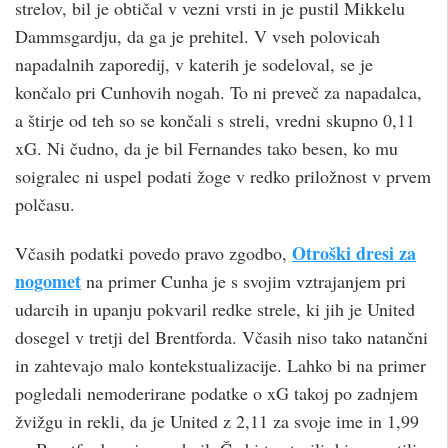
strelov, bil je obtičal v vezni vrsti in je pustil Mikkelu
Dammsgardju, da ga je prehitel. V vseh polovicah
napadalnih zaporedij, v katerih je sodeloval, se je
končalo pri Cunhovih nogah. To ni preveč za napadalca,
a štirje od teh so se končali s streli, vredni skupno 0,11
xG. Ni čudno, da je bil Fernandes tako besen, ko mu
soigralec ni uspel podati žoge v redko priložnost v prvem
polčasu.
Otroški dresi za
Včasih podatki povedo pravo zgodbo,
nogomet
na primer Cunha je s svojim vztrajanjem pri
udarcih in upanju pokvaril redke strele, ki jih je United
dosegel v tretji del Brentforda. Včasih niso tako natančni
in zahtevajo malo kontekstualizacije. Lahko bi na primer
pogledali nemoderirane podatke o xG takoj po zadnjem
žvižgu in rekli, da je United z 2,11 za svoje ime in 1,99