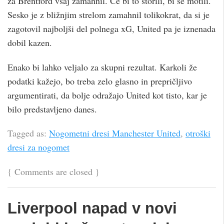
za Brentford vsaj zamahnil. Če bi to storili, bi se motili.
Sesko je z bližnjim strelom zamahnil tolikokrat, da si je
zagotovil najboljši del polnega xG, United pa je iznenada
dobil kazen.
Enako bi lahko veljalo za skupni rezultat. Karkoli že
podatki kažejo, bo treba zelo glasno in prepričljivo
argumentirati, da bolje odražajo United kot tisto, kar je
bilo predstavljeno danes.
Tagged as:
Nogometni dresi Manchester United
,
otroški
dresi za nogomet
{
Comments are closed
}
Liverpool napad v novi