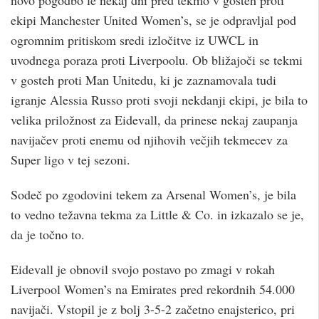
novo pogodbo le nekaj dni pred tekmo v gosteh proti
ekipi Manchester United Women’s, se je odpravljal pod
ogromnim pritiskom sredi izločitve iz UWCL in
uvodnega poraza proti Liverpoolu. Ob bližajoči se tekmi
v gosteh proti Man Unitedu, ki je zaznamovala tudi
igranje Alessia Russo proti svoji nekdanji ekipi, je bila to
velika priložnost za Eidevall, da prinese nekaj zaupanja
navijačev proti enemu od njihovih večjih tekmecev za
Super ligo v tej sezoni.
Sodeč po zgodovini tekem za Arsenal Women’s, je bila
to vedno težavna tekma za Little & Co. in izkazalo se je,
da je točno to.
Eidevall je obnovil svojo postavo po zmagi v rokah
Liverpool Women’s na Emirates pred rekordnih 54.000
navijači. Vstopil je z bolj 3-5-2 začetno enajsterico, pri