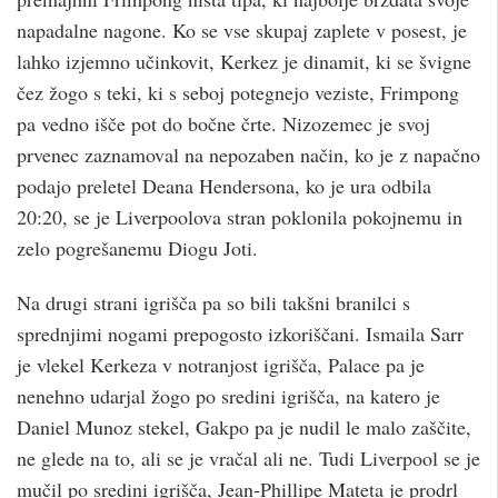
napadalne nagone. Ko se vse skupaj zaplete v posest, je
lahko izjemno učinkovit, Kerkez je dinamit, ki se švigne
čez žogo s teki, ki s seboj potegnejo veziste, Frimpong
pa vedno išče pot do bočne črte. Nizozemec je svoj
prvenec zaznamoval na nepozaben način, ko je z napačno
podajo preletel Deana Hendersona, ko je ura odbila
20:20, se je Liverpoolova stran poklonila pokojnemu in
zelo pogrešanemu Diogu Joti.
Na drugi strani igrišča pa so bili takšni branilci s
sprednjimi nogami prepogosto izkoriščani. Ismaila Sarr
je vlekel Kerkeza v notranjost igrišča, Palace pa je
nenehno udarjal žogo po sredini igrišča, na katero je
Daniel Munoz stekel, Gakpo pa je nudil le malo zaščite,
ne glede na to, ali se je vračal ali ne. Tudi Liverpool se je
mučil po sredini igrišča, Jean-Phillipe Mateta je prodrl