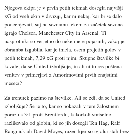
Njegova ekipa je v prvih petih tekmah dosegla najvišji
xG od vseh ekip v diviziji, kar ni nekaj, kar bi se dalo
podcenjevati, saj na seznamu tekem za začetek sezone
igrajo Chelsea, Manchester City in Arsenal. Ti
nasprotniki so verjetno do neke mere pojasnili, zakaj je
obramba izgubila, kar je imela, osem prejetih golov v
petih tekmah, 7,29 xG proti njim. Skupne številke bi
kazale, da se United izboljšuje, in ali ni to res poštena
vrnitev v primerjavi z Amorimovimi prvih enajstimi
meseci?
Za trenutek pazimo na številke. Ali se zdi, da se United
izboljšuje? Se je to, kar so pokazali v tem žalostnem
porazu s 3:1 proti Brentfordu, kakorkoli smiselno
razlikovalo od globin, ki so jih dosegli Ten Hag, Ralf
Rangnick ali David Moyes, razen kjer so igralci stali brez