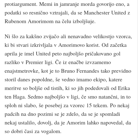
protiargument. Memi in jamranje morda govorijo eno, a
podatki so resnično vztrajali, da se Manchester United z
Rubenom Amorimom na čelu izboljšuje.
Ni šlo za kakšno zvijačo ali nenavadno velikostjo vzorca,
ki bi stvari izkrivljala v Amorimovo korist. Od začetka
aprila je imel United peto najboljšo pričakovano gol
razliko v Premier ligi. Če iz enačbe izvzamemo
enajstmetrovke, kot je to Bruno Fernandes tako previdno
storil danes popoldne, še vedno imamo ekipo, katere
meritve so boljše od tistih, ki so jih podedovali od Erika
ten Haga. Sedmo najboljšo v ligi, če smo natančni, in to
sploh ni slabo, še posebej za vzorec 15 tekem. Po nekaj
padcih na dno pozimi se je zdelo, da se je spomladi
nekaj ustalilo, dovolj, da je Amorim lahko napovedal, da
so dobri časi za vogalom.