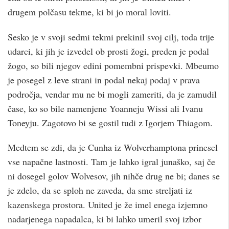
drugem polčasu tekme, ki bi jo moral loviti.
Sesko je v svoji sedmi tekmi prekinil svoj cilj, toda trije
udarci, ki jih je izvedel ob prosti žogi, preden je podal
žogo, so bili njegov edini pomembni prispevki. Mbeumo
je posegel z leve strani in podal nekaj podaj v prava
področja, vendar mu ne bi mogli zameriti, da je zamudil
čase, ko so bile namenjene Yoanneju Wissi ali Ivanu
Toneyju. Zagotovo bi se gostil tudi z Igorjem Thiagom.
Medtem se zdi, da je Cunha iz Wolverhamptona prinesel
vse napačne lastnosti. Tam je lahko igral junaško, saj če
ni dosegel golov Wolvesov, jih nihče drug ne bi; danes se
je zdelo, da se sploh ne zaveda, da sme streljati iz
kazenskega prostora. United je že imel enega izjemno
nadarjenega napadalca, ki bi lahko umeril svoj izbor