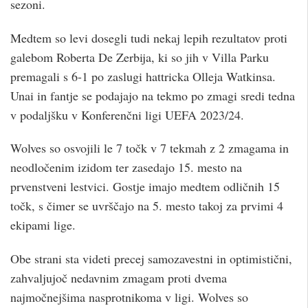
sezoni.
Medtem so levi dosegli tudi nekaj lepih rezultatov proti
galebom Roberta De Zerbija, ki so jih v Villa Parku
premagali s 6-1 po zaslugi hattricka Olleja Watkinsa.
Unai in fantje se podajajo na tekmo po zmagi sredi tedna
v podaljšku v Konferenčni ligi UEFA 2023/24.
Wolves so osvojili le 7 točk v 7 tekmah z 2 zmagama in
neodločenim izidom ter zasedajo 15. mesto na
prvenstveni lestvici. Gostje imajo medtem odličnih 15
točk, s čimer se uvrščajo na 5. mesto takoj za prvimi 4
ekipami lige.
Obe strani sta videti precej samozavestni in optimistični,
zahvaljujoč nedavnim zmagam proti dvema
najmočnejšima nasprotnikoma v ligi. Wolves so