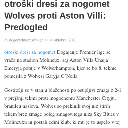
otroški dresi za nogomet
Wolves proti Aston Villi:
Predogled
by
nogometnidresiblogb
on
9. oktobra, 2023
otroški dresi za nogomet
Dogajanje Premier lige se
vrača na stadion Molineux, saj Aston Villa Unaija
Emeryja potuje v Wolverhampton, kjer se bo 8. tekme
pomerila z Wolvesi Garyja O’Neila.
Gostitelji so v stanju blaženosti po osupljivi zmagi z 2-1
v prejšnji tekmi proti mogočnemu Manchester Cityju,
branilcu naslova. Wolves so prekinili svoj niz štirih
tekem brez zmage poleg zmagovitega niza Sky Blues v
Molineuxu in postali edini klub, ki mu je to uspelo v tej