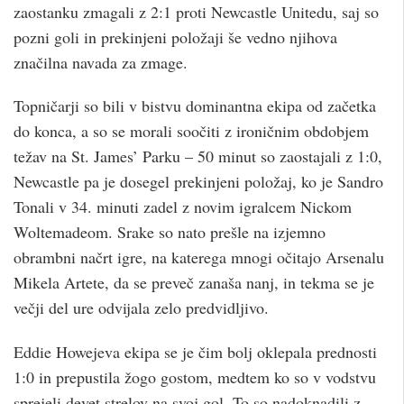
zaostanku zmagali z 2:1 proti Newcastle Unitedu, saj so
pozni goli in prekinjeni položaji še vedno njihova
značilna navada za zmage.
Topničarji so bili v bistvu dominantna ekipa od začetka
do konca, a so se morali soočiti z ironičnim obdobjem
težav na St. James’ Parku – 50 minut so zaostajali z 1:0,
Newcastle pa je dosegel prekinjeni položaj, ko je Sandro
Tonali v 34. minuti zadel z novim igralcem Nickom
Woltemadeom. Srake so nato prešle na izjemno
obrambni načrt igre, na katerega mnogi očitajo Arsenalu
Mikela Artete, da se preveč zanaša nanj, in tekma se je
večji del ure odvijala zelo predvidljivo.
Eddie Howejeva ekipa se je čim bolj oklepala prednosti
1:0 in prepustila žogo gostom, medtem ko so v vodstvu
sprejeli devet strelov na svoj gol. To so nadoknadili z