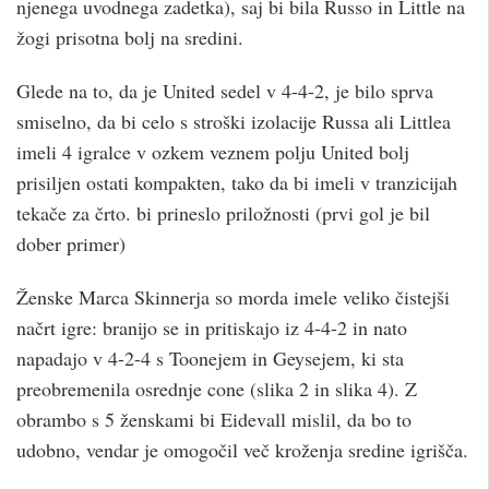
njenega uvodnega zadetka), saj bi bila Russo in Little na
žogi prisotna bolj na sredini.
Glede na to, da je United sedel v 4-4-2, je bilo sprva
smiselno, da bi celo s stroški izolacije Russa ali Littlea
imeli 4 igralce v ozkem veznem polju United bolj
prisiljen ostati kompakten, tako da bi imeli v tranzicijah
tekače za črto. bi prineslo priložnosti (prvi gol je bil
dober primer)
Ženske Marca Skinnerja so morda imele veliko čistejši
načrt igre: branijo se in pritiskajo iz 4-4-2 in nato
napadajo v 4-2-4 s Toonejem in Geysejem, ki sta
preobremenila osrednje cone (slika 2 in slika 4). Z
obrambo s 5 ženskami bi Eidevall mislil, da bo to
udobno, vendar je omogočil več kroženja sredine igrišča.