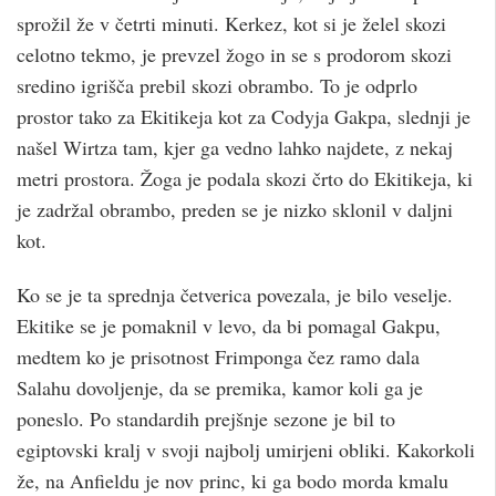
sprožil že v četrti minuti. Kerkez, kot si je želel skozi
celotno tekmo, je prevzel žogo in se s prodorom skozi
sredino igrišča prebil skozi obrambo. To je odprlo
prostor tako za Ekitikeja kot za Codyja Gakpa, slednji je
našel Wirtza tam, kjer ga vedno lahko najdete, z nekaj
metri prostora. Žoga je podala skozi črto do Ekitikeja, ki
je zadržal obrambo, preden se je nizko sklonil v daljni
kot.
Ko se je ta sprednja četverica povezala, je bilo veselje.
Ekitike se je pomaknil v levo, da bi pomagal Gakpu,
medtem ko je prisotnost Frimponga čez ramo dala
Salahu dovoljenje, da se premika, kamor koli ga je
poneslo. Po standardih prejšnje sezone je bil to
egiptovski kralj v svoji najbolj umirjeni obliki. Kakorkoli
že, na Anfieldu je nov princ, ki ga bodo morda kmalu