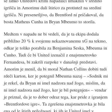
se lahko Unitedovi krilni napadalci umaknili v sredino
igrišča in Amorimu dali štirico za protiutež na sredini
igrišča. Ni presenetljivo, da Brentford ni pričakoval, da
bosta Matheus Cunha in Bryan Mbeumo to storila.
Medtem v napadu ne bi vedeli, da je ta ekipa dodala
približno 20 % k svojemu nekaznovanemu xG na tekmo,
odkar je toliko porabila za Benjamina Seska, Mbeuma in
Cunho. Tudi če bi United izenačil z enajstmetrovko
Fernandesa, bi zakrili razpoke v današnji predstavi.
Amorim je menil, da bi moral Nathan Collins dobiti tudi
rdeči karton, ker je potegnil Mbeuma nazaj – »Sodnik mi
je rekel, da Bryan ni imel nadzora nad žogo, mislim, da
ni imel nadzora nad žogo, ker je bil potegnjen« – vendar
je priznal, da je to dober odraz tega, kar pride z igranjem
»Brentfordove igre«. Ta zgrešena enajstmetrovka je bila
ena od le štirih priložnosti, ki jih je United imel v