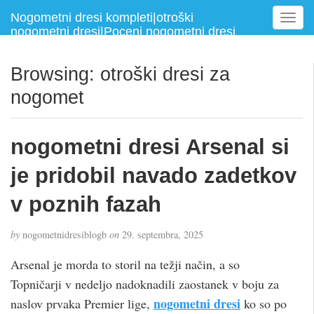
Nogometni dresi kompleti|otroški
T
nogometni dresi|Poceni nogometni dresi
o
g
g
Browsing: otroški dresi za
l
nogomet
e
n
a
nogometni dresi Arsenal si
v
i
je pridobil navado zadetkov
g
a
v poznih fazah
t
i
by
nogometnidresiblogb
on
29. septembra, 2025
o
n
Arsenal je morda to storil na težji način, a so
Topničarji v nedeljo nadoknadili zaostanek v boju za
nogometni dresi
naslov prvaka Premier lige,
ko so po