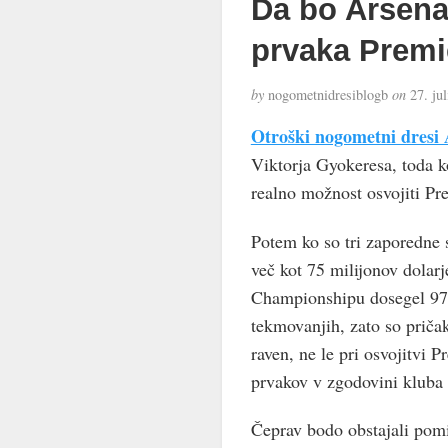
Da bo Arsenal
prvaka Premie
by
nogometnidresiblogb
on
27. jul
Otroški nogometni dresi 
Viktorja Gyokeresa, toda k
realno možnost osvojiti Pr
Potem ko so tri zaporedne s
več kot 75 milijonov dolarj
Championshipu dosegel 97
tekmovanjih, zato so priča
raven, ne le pri osvojitvi 
prvakov v zgodovini kluba 
Čeprav bodo obstajali pomi