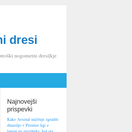
i dresi
troški nogometni dresi|kje
Najnovejši
prispevki
Kako Arsenal načrtuje zgraditi
dinastijo v Premier ligi z
lovom na zvezdnike, kot sta