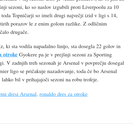
nji sezoni, ko so naslov izgubili proti Liverpoolu za 10
 toda Topničarji so imeli drugi največji izid v ligi s 14,
štirih porazov le z enim golom razlike. Z odličnim
čalo drugače.
z, ki sta vodila napadalno linijo, sta dosegla 22 golov in
a otroke
Gyokere pa je v prejšnji sezoni za Sporting
gi. V zadnjih treh sezonah je Arsenal v povprečju dosegal
emier ligo se pričakuje nazadovanje, toda če bo Arsenal
 lahko bil v prihajajoči sezoni na robu trofeje.
tni dresi Arsenal
,
ronaldo dres za otroke