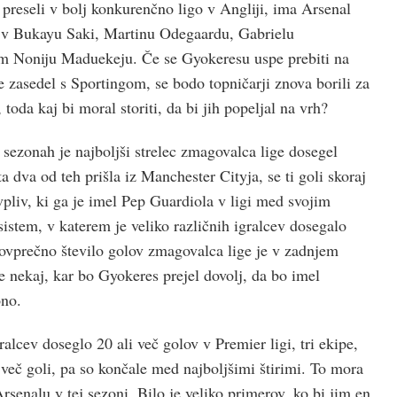
 preseli v bolj konkurenčno ligo v Angliji, ima Arsenal
a v Bukayu Saki, Martinu Odegaardu, Gabrielu
em Noniju Maduekeju. Če se Gyokeresu uspe prebiti na
e zasedel s Sportingom, se bodo topničarji znova borili za
toda kaj bi moral storiti, da bi jih popeljal na vrh?
h sezonah je najboljši strelec zmagovalca lige dosegel
a dva od teh prišla iz Manchester Cityja, se ti goli skoraj
vpliv, ki ga je imel Pep Guardiola v ligi med svojim
sistem, v katerem je veliko različnih igralcev dosegalo
ovprečno število golov zmagovalca lige je v zadnjem
 je nekaj, kar bo Gyokeres prejel dovolj, da bo imel
ono.
alcev doseglo 20 ali več golov v Premier ligi, tri ekipe,
i več goli, pa so končale med najboljšimi štirimi. To mora
rsenalu v tej sezoni. Bilo je veliko primerov, ko bi jim en