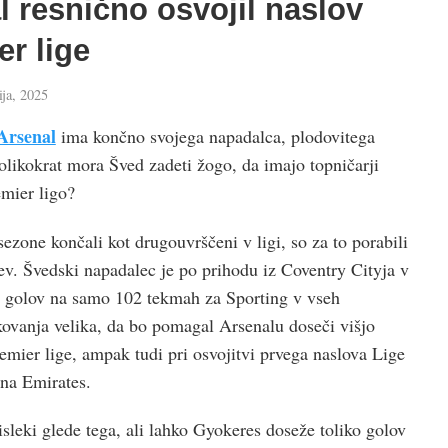
 resnično osvojil naslov
r lige
ija, 2025
Arsenal
ima končno svojega napadalca, plodovitega
olikokrat mora Šved zadeti žogo, da imajo topničarji
emier ligo?
ezone končali kot drugouvrščeni v ligi, so za to porabili
ev. Švedski napadalec je po prihodu iz Coventry Cityja v
 golov na samo 102 tekmah za Sporting v vseh
kovanja velika, da bo pomagal Arsenalu doseči višjo
Premier lige, ampak tudi pri osvojitvi prvega naslova Lige
na Emirates.
sleki glede tega, ali lahko Gyokeres doseže toliko golov