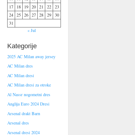
17
18
19
20
21
22
23
24
25
26
27
28
29
30
31
« Jul
Kategorije
2025 AC Milan away jersey
AC Milan dres
AC Milan dresi
AC Milan dresi za otroke
Al Nassr nogometni dres
Anglija Euro 2024 Dresi
Arsenal drakt Barn
Arsenal dres
Arsenal dresi 2024