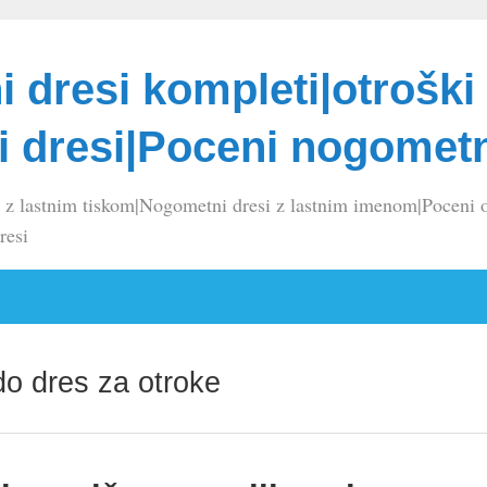
 dresi kompleti|otroški
 dresi|Poceni nogometn
 z lastnim tiskom|Nogometni dresi z lastnim imenom|Poceni o
resi
do dres za otroke