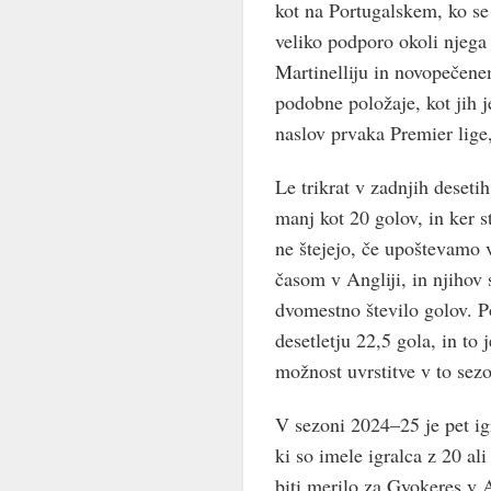
kot na Portugalskem, ko se
veliko podporo okoli njeg
Martinelliju in novopečen
podobne položaje, kot jih j
naslov prvaka Premier lige, 
Le trikrat v zadnjih deseti
manj kot 20 golov, in ker st
ne štejejo, če upoštevamo 
časom v Angliji, in njihov 
dvomestno število golov. P
desetletju 22,5 gola, in to
možnost uvrstitve v to sez
V sezoni 2024–25 je pet igr
ki so imele igralca z 20 al
biti merilo za Gyokeres v A