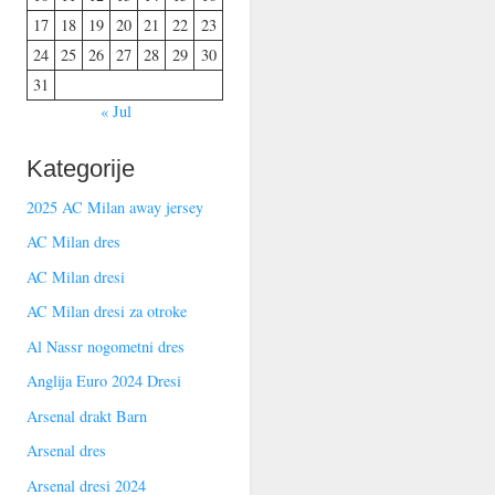
17
18
19
20
21
22
23
24
25
26
27
28
29
30
31
« Jul
Kategorije
2025 AC Milan away jersey
AC Milan dres
AC Milan dresi
AC Milan dresi za otroke
Al Nassr nogometni dres
Anglija Euro 2024 Dresi
Arsenal drakt Barn
Arsenal dres
Arsenal dresi 2024