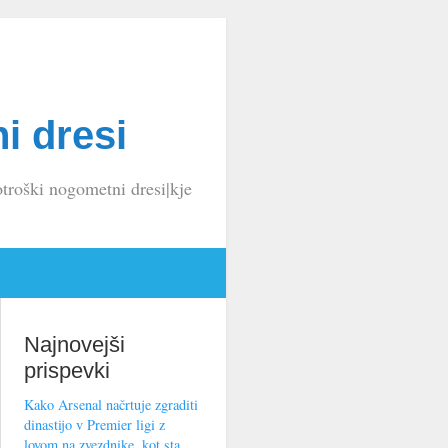
i dresi
troški nogometni dresi|kje
Najnovejši
prispevki
Kako Arsenal načrtuje zgraditi
dinastijo v Premier ligi z
lovom na zvezdnike, kot sta