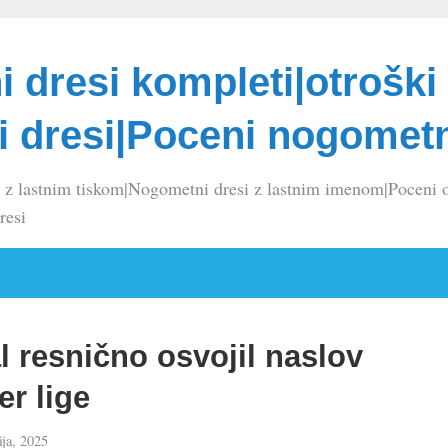
 dresi kompleti|otroški
 dresi|Poceni nogometn
 z lastnim tiskom|Nogometni dresi z lastnim imenom|Poceni o
resi
 resnično osvojil naslov
r lige
ija, 2025