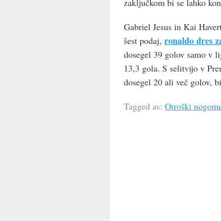
zaključkom bi se lahko kon
Gabriel Jesus in Kai Havert
ronaldo dres z
šest podaj,
dosegel 39 golov samo v li
13,3 gola. S selitvijo v Pr
dosegel 20 ali več golov, bi
Tagged as:
Otroški nogome