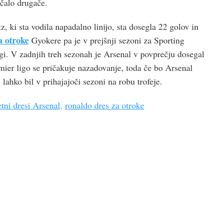
čalo drugače.
z, ki sta vodila napadalno linijo, sta dosegla 22 golov in
a otroke
Gyokere pa je v prejšnji sezoni za Sporting
gi. V zadnjih treh sezonah je Arsenal v povprečju dosegal
emier ligo se pričakuje nazadovanje, toda če bo Arsenal
 lahko bil v prihajajoči sezoni na robu trofeje.
tni dresi Arsenal
,
ronaldo dres za otroke