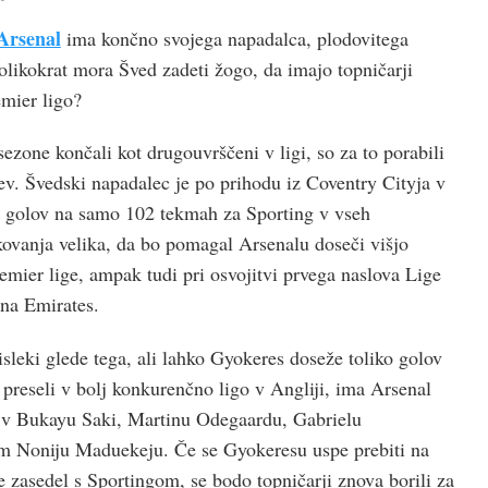
Arsenal
ima končno svojega napadalca, plodovitega
olikokrat mora Šved zadeti žogo, da imajo topničarji
emier ligo?
ezone končali kot drugouvrščeni v ligi, so za to porabili
ev. Švedski napadalec je po prihodu iz Coventry Cityja v
 golov na samo 102 tekmah za Sporting v vseh
kovanja velika, da bo pomagal Arsenalu doseči višjo
Premier lige, ampak tudi pri osvojitvi prvega naslova Lige
na Emirates.
sleki glede tega, ali lahko Gyokeres doseže toliko golov
 preseli v bolj konkurenčno ligo v Angliji, ima Arsenal
a v Bukayu Saki, Martinu Odegaardu, Gabrielu
em Noniju Maduekeju. Če se Gyokeresu uspe prebiti na
e zasedel s Sportingom, se bodo topničarji znova borili za