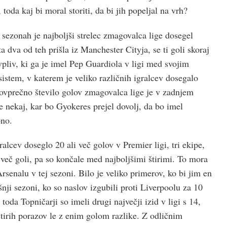
toda kaj bi moral storiti, da bi jih popeljal na vrh?
h sezonah je najboljši strelec zmagovalca lige dosegel
a dva od teh prišla iz Manchester Cityja, se ti goli skoraj
vpliv, ki ga je imel Pep Guardiola v ligi med svojim
sistem, v katerem je veliko različnih igralcev dosegalo
ovprečno število golov zmagovalca lige je v zadnjem
 je nekaj, kar bo Gyokeres prejel dovolj, da bo imel
ono.
alcev doseglo 20 ali več golov v Premier ligi, tri ekipe,
i več goli, pa so končale med najboljšimi štirimi. To mora
rsenalu v tej sezoni. Bilo je veliko primerov, ko bi jim en
nji sezoni, ko so naslov izgubili proti Liverpoolu za 10
 toda Topničarji so imeli drugi največji izid v ligi s 14,
štirih porazov le z enim golom razlike. Z odličnim