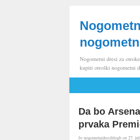
Nogometni
nogometni
Nogometni dresi za otroke
kupiti otroški nogometni d
Da bo Arsenal
prvaka Premie
by
nogometnidresiblogb
on
27. jul