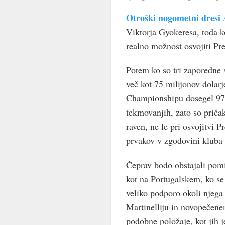
Otroški nogometni dresi 
Viktorja Gyokeresa, toda k
realno možnost osvojiti Pr
Potem ko so tri zaporedne s
več kot 75 milijonov dolarj
Championshipu dosegel 97
tekmovanjih, zato so priča
raven, ne le pri osvojitvi 
prvakov v zgodovini kluba 
Čeprav bodo obstajali pomi
kot na Portugalskem, ko se
veliko podporo okoli njeg
Martinelliju in novopečen
podobne položaje, kot jih j