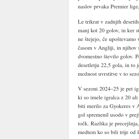
naslov prvaka Premier lige, 
Le trikrat v zadnjih deseti
manj kot 20 golov, in ker st
ne štejejo, če upoštevamo 
časom v Angliji, in njihov 
dvomestno število golov. P
desetletju 22,5 gola, in to
možnost uvrstitve v to sez
V sezoni 2024–25 je pet igr
ki so imele igralca z 20 al
biti merilo za Gyokeres v A
gol spremenil usodo v prejš
točk. Razlika je precejšnja,
medtem ko so bili trije od 