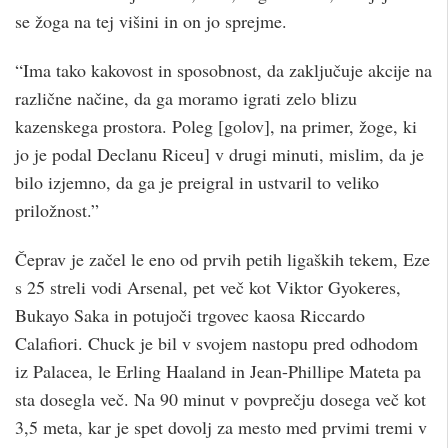
se žoga na tej višini in on jo sprejme.
“Ima tako kakovost in sposobnost, da zaključuje akcije na
različne načine, da ga moramo igrati zelo blizu
kazenskega prostora. Poleg [golov], na primer, žoge, ki
jo je podal Declanu Riceu] v drugi minuti, mislim, da je
bilo izjemno, da ga je preigral in ustvaril to veliko
priložnost.”
Čeprav je začel le eno od prvih petih ligaških tekem, Eze
s 25 streli vodi Arsenal, pet več kot Viktor Gyokeres,
Bukayo Saka in potujoči trgovec kaosa Riccardo
Calafiori. Chuck je bil v svojem nastopu pred odhodom
iz Palacea, le Erling Haaland in Jean-Phillipe Mateta pa
sta dosegla več. Na 90 minut v povprečju dosega več kot
3,5 meta, kar je spet dovolj za mesto med prvimi tremi v