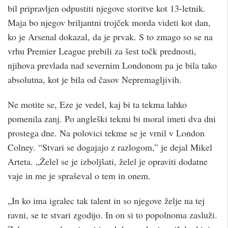
bil pripravljen odpustiti njegove storitve kot 13-letnik.
Maja bo njegov briljantni trojček morda videti kot dan,
ko je Arsenal dokazal, da je prvak. S to zmago so se na
vrhu Premier League prebili za šest točk prednosti,
njihova prevlada nad severnim Londonom pa je bila tako
absolutna, kot je bila od časov Nepremagljivih.
Ne motite se, Eze je vedel, kaj bi ta tekma lahko
pomenila zanj. Po angleški tekmi bi moral imeti dva dni
prostega dne. Na polovici tekme se je vrnil v London
Colney. “Stvari se dogajajo z razlogom,” je dejal Mikel
Arteta. „Želel se je izboljšati, želel je opraviti dodatne
vaje in me je spraševal o tem in onem.
„In ko ima igralec tak talent in so njegove želje na tej
ravni, se te stvari zgodijo. In on si to popolnoma zasluži.