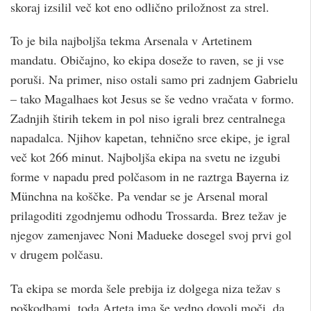
skoraj izsilil več kot eno odlično priložnost za strel.
To je bila najboljša tekma Arsenala v Artetinem
mandatu. Običajno, ko ekipa doseže to raven, se ji vse
poruši. Na primer, niso ostali samo pri zadnjem Gabrielu
– tako Magalhaes kot Jesus se še vedno vračata v formo.
Zadnjih štirih tekem in pol niso igrali brez centralnega
napadalca. Njihov kapetan, tehnično srce ekipe, je igral
več kot 266 minut. Najboljša ekipa na svetu ne izgubi
forme v napadu pred polčasom in ne raztrga Bayerna iz
Münchna na koščke. Pa vendar se je Arsenal moral
prilagoditi zgodnjemu odhodu Trossarda. Brez težav je
njegov zamenjavec Noni Madueke dosegel svoj prvi gol
v drugem polčasu.
Ta ekipa se morda šele prebija iz dolgega niza težav s
poškodbami, toda Arteta ima še vedno dovolj moči, da