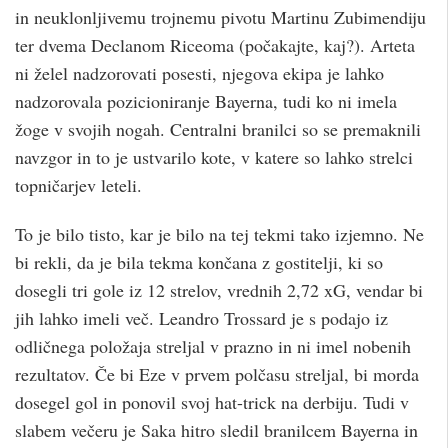
in neuklonljivemu trojnemu pivotu Martinu Zubimendiju
ter dvema Declanom Riceoma (počakajte, kaj?). Arteta
ni želel nadzorovati posesti, njegova ekipa je lahko
nadzorovala pozicioniranje Bayerna, tudi ko ni imela
žoge v svojih nogah. Centralni branilci so se premaknili
navzgor in to je ustvarilo kote, v katere so lahko strelci
topničarjev leteli.
To je bilo tisto, kar je bilo na tej tekmi tako izjemno. Ne
bi rekli, da je bila tekma končana z gostitelji, ki so
dosegli tri gole iz 12 strelov, vrednih 2,72 xG, vendar bi
jih lahko imeli več. Leandro Trossard je s podajo iz
odličnega položaja streljal v prazno in ni imel nobenih
rezultatov. Če bi Eze v prvem polčasu streljal, bi morda
dosegel gol in ponovil svoj hat-trick na derbiju. Tudi v
slabem večeru je Saka hitro sledil branilcem Bayerna in