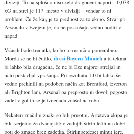
diviziji. To na splošno niso zelo dragoceni napori – 0,078
xG na strel je 117. mesto v diviziji – vendar to ni
problem. Če že kaj, je to prednost za to ekipo. Stvar pri
Arsenalu z Ezejem je, da ne poskušajo vedno hoditi v
napad.
Včasih bodo trenutki, ko bo to resnično pomembno.
dresi Bayern Munich
Morda se ne bi čutilo,
a ta tekma
bi lahko bila drugačna, če ne bi Eze najprej streljal in
nato postavljal vprašanja. Pri rezultatu 1:0 bi lahko še
vedno prekinili na podoben način kot Brentford, Everton
ali Brighton lani, Arsenal pa preprosto ni dovolj pogosto
zadel v gol in se je iznenada znašel na robu.
Nekateri značilni znaki so bili prisotni. Artetova ekipa je
bila verjetno že dvanajstič v zadnjih štirih letih na dobri
poti do zmage brez zadetka. Štiriinpetdeset minut igre,