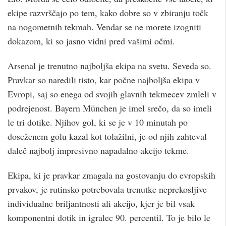
ekipe razvrščajo po tem, kako dobre so v zbiranju točk
na nogometnih tekmah. Vendar se ne morete izogniti
dokazom, ki so jasno vidni pred vašimi očmi.
Arsenal je trenutno najboljša ekipa na svetu. Seveda so.
Pravkar so naredili tisto, kar počne najboljša ekipa v
Evropi, saj so enega od svojih glavnih tekmecev zmleli v
podrejenost. Bayern München je imel srečo, da so imeli
le tri dotike. Njihov gol, ki se je v 10 minutah po
doseženem golu kazal kot tolažilni, je od njih zahteval
daleč najbolj impresivno napadalno akcijo tekme.
Ekipa, ki je pravkar zmagala na gostovanju do evropskih
prvakov, je rutinsko potrebovala trenutke neprekosljive
individualne briljantnosti ali akcijo, kjer je bil vsak
komponentni dotik in igralec 90. percentil. To je bilo le