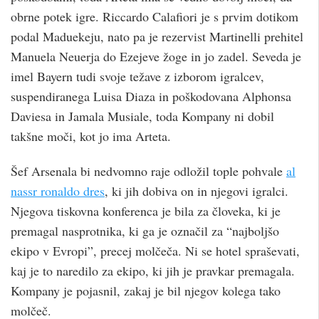
obrne potek igre. Riccardo Calafiori je s prvim dotikom
podal Maduekeju, nato pa je rezervist Martinelli prehitel
Manuela Neuerja do Ezejeve žoge in jo zadel. Seveda je
imel Bayern tudi svoje težave z izborom igralcev,
suspendiranega Luisa Diaza in poškodovana Alphonsa
Daviesa in Jamala Musiale, toda Kompany ni dobil
takšne moči, kot jo ima Arteta.
Šef Arsenala bi nedvomno raje odložil tople pohvale
al
nassr ronaldo dres
, ki jih dobiva on in njegovi igralci.
Njegova tiskovna konferenca je bila za človeka, ki je
premagal nasprotnika, ki ga je označil za “najboljšo
ekipo v Evropi”, precej molčeča. Ni se hotel spraševati,
kaj je to naredilo za ekipo, ki jih je pravkar premagala.
Kompany je pojasnil, zakaj je bil njegov kolega tako
molčeč.