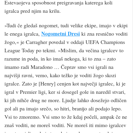
Estevaojeva sposobnost preigravanja katerega koli
igralca pred njim na krilu.
»Tudi če gledaš nogomet, tudi velike ekipe, imajo v ekipi
Nogometni Dresi
le enega igralca,
ki zna resnično voditi
žogo,« je Carragher povedal v oddaji UEFA Champions
League Today po tekmi. »Mislim, da večina igralcev to
razume in poda, in ko imaš nekoga, ki to zna – zato
imamo radi Maradono … Čeprav smo vsi igrali na
najvišji ravni, vemo, kako težko je voditi žogo skozi
igralce. Zato je [Henry] cenjen kot največji igralec, ki je
igral v Premier ligi, ker si dosegel gole in naredil stvari,
ki jih nihče drug ne more. Ljudje lahko dosežejo odličen
gol ali pa imajo srečo, so hitri, branijo ali podajo lepo.
Vsi to zmoremo. Vsi smo to že kdaj počeli, ampak če ne
znaš voditi, ne moreš voditi. Ne moreš iti mimo igralcev