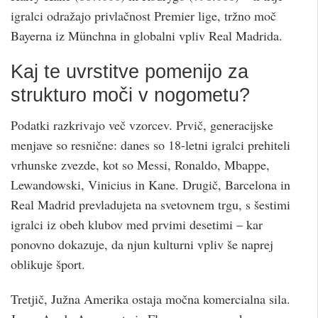
igralci odražajo privlačnost Premier lige, tržno moč
Bayerna iz Münchna in globalni vpliv Real Madrida.
Kaj te uvrstitve pomenijo za
strukturo moči v nogometu?
Podatki razkrivajo več vzorcev. Prvič, generacijske
menjave so resnične: danes so 18-letni igralci prehiteli
vrhunske zvezde, kot so Messi, Ronaldo, Mbappe,
Lewandowski, Vinicius in Kane. Drugič, Barcelona in
Real Madrid prevladujeta na svetovnem trgu, s šestimi
igralci iz obeh klubov med prvimi desetimi – kar
ponovno dokazuje, da njun kulturni vpliv še naprej
oblikuje šport.
Tretjič, Južna Amerika ostaja močna komercialna sila.