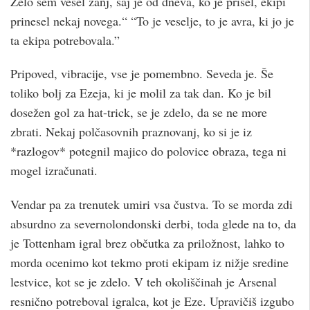
Zelo sem vesel zanj, saj je od dneva, ko je prišel, ekipi
prinesel nekaj novega.“ “To je veselje, to je avra, ki jo je
ta ekipa potrebovala.”
Pripoved, vibracije, vse je pomembno. Seveda je. Še
toliko bolj za Ezeja, ki je molil za tak dan. Ko je bil
dosežen gol za hat-trick, se je zdelo, da se ne more
zbrati. Nekaj ​​polčasovnih praznovanj, ko si je iz
*razlogov* potegnil majico do polovice obraza, tega ni
mogel izračunati.
Vendar pa za trenutek umiri vsa čustva. To se morda zdi
absurdno za severnolondonski derbi, toda glede na to, da
je Tottenham igral brez občutka za priložnost, lahko to
morda ocenimo kot tekmo proti ekipam iz nižje sredine
lestvice, kot se je zdelo. V teh okoliščinah je Arsenal
resnično potreboval igralca, kot je Eze. Upravičiš izgubo