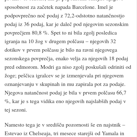
sposobnost za začetek napada Barcelone. Imel je
podpovprečno noč podaj z 72,2-odstotno natančnostjo
podaj iz 36 podaj, kar je daleč pod njegovim sezonskim
povprečjem 80,8 %. Spet to ni bila zgolj posledica
igranja na 10 žog v drugem polčasu – njegovih 32
dotikov v prvem polčasu je bilo na ravni njegovega
sezonskega povprečja, enako velja za njegovih 18 podaj
pred odmorom. Modri ​​ga niso zgolj poskušali odriniti od
žoge; peščica igralcev se je izmenjevala pri njegovem
oznanjevanju v skupinah in mu zapirala pot za podaje.
Njegova natančnost podaj je bila v prvem polčasu 66,7
%, kar je s tega vidika eno njegovih najslabših podaj v
tej sezoni.
Namesto tega je v središču pozornosti še en najstnik –
Estevao iz Chelseaja, tri mesece starejši od Yamala in