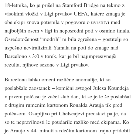
18-letnika, ko je prišel na Stamford Bridge na tekmo z
visokimi vložki v Ligi prvakov UEFA, katere zmaga je
obe ekipi znova potisnila v pogovore o uvrstitvi med
najboljših osem v ligi in neposredni poti v osmino finala.
Osredotočenost “modrih” ni bila zgrešena – gostitelji so
uspešno nevtralizirali Yamala na poti do zmage nad
Barcelono s 3:0 v torek, kar je bil najimpresivnejši
rezultat njihove sezone v Ligi prvakov.
Barcelona lahko omeni različne anomalije, ki so
poslabšale zaostanek – komični avtogol Julesa Koundeja
v prvem polčasu je začel slab dan, ki se je le še poslabšal
z drugim rumenim kartonom Ronalda Arauja tik pred
polčasom. Osupljivo pri Chelseajevi predstavi pa je, da
so te nepravilnosti le poudarile razliko med ekipama. Ko
je Araujo v 44. minuti z rdečim kartonom trajno pridobil