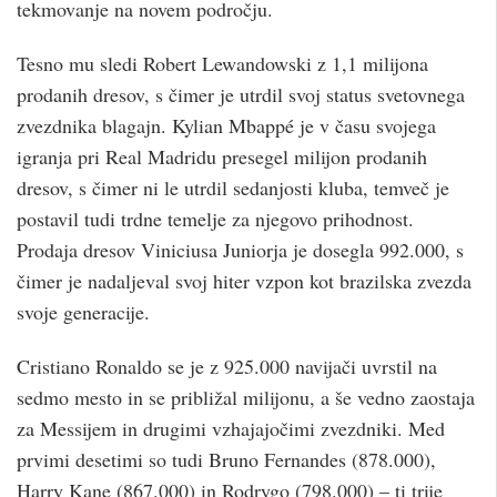
tekmovanje na novem področju.
Tesno mu sledi Robert Lewandowski z 1,1 milijona
prodanih dresov, s čimer je utrdil svoj status svetovnega
zvezdnika blagajn. Kylian Mbappé je v času svojega
igranja pri Real Madridu presegel milijon prodanih
dresov, s čimer ni le utrdil sedanjosti kluba, temveč je
postavil tudi trdne temelje za njegovo prihodnost.
Prodaja dresov Viniciusa Juniorja je dosegla 992.000, s
čimer je nadaljeval svoj hiter vzpon kot brazilska zvezda
svoje generacije.
Cristiano Ronaldo se je z 925.000 navijači uvrstil na
sedmo mesto in se približal milijonu, a še vedno zaostaja
za Messijem in drugimi vzhajajočimi zvezdniki. Med
prvimi desetimi so tudi Bruno Fernandes (878.000),
Harry Kane (867.000) in Rodrygo (798.000) – ti trije