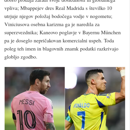
vpliva; Mbappejev dres Real Madrida s številko 10
utrjuje njegov položaj bodočega vodje v nogometu;
Viniciusova osebna karizma ga je naredila za
superzvezdnika; Kaneovo poglavje v Bayernu München
pa je doseglo nepričakovan komercialni uspeh. Toda
poleg teh imen in blagovnih znamk podatki razkrivajo
globljo zgodbo.