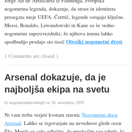
Jorge An de Arrascaeta iz Flamenga, evropska
nogometna legenda, dokazuje, da strast in identiteta
presegata meje UEFA. Četrtič, legende ostajajo ključne.
Messi, Ronaldo, Lewandowski in Kane so še vedno
nogometni superzvezdniki; že njihova imena lahko
Otroški nogometni dresi
spodbudijo prodajo sto tisoč
.
{
Comments are closed
}
Arsenal dokazuje, da je
najboljša ekipa na svetu
by
nogometnidresiblogb
on
28. novembra, 2025
Ni vam treba verjeti kvotam stavnic
Nogometni dresi
Arsenal
. Lahko se izgovarjate na nevednost glede ocen
Elo. Morda se celo odločite, da preskočite vse tabele, ki