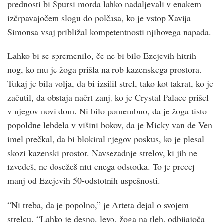
prednosti bi Spursi morda lahko nadaljevali v enakem
izčrpavajočem slogu do polčasa, ko je vstop Xavija
Simonsa vsaj približal kompetentnosti njihovega napada.
Lahko bi se spremenilo, če ne bi bilo Ezejevih hitrih
nog, ko mu je žoga prišla na rob kazenskega prostora.
Tukaj je bila volja, da bi izsilil strel, tako kot takrat, ko je
začutil, da obstaja načrt zanj, ko je Crystal Palace prišel
v njegov novi dom. Ni bilo pomembno, da je žoga tisto
popoldne lebdela v višini bokov, da je Micky van de Ven
imel prečkal, da bi blokiral njegov poskus, ko je plesal
skozi kazenski prostor. Navsezadnje strelov, ki jih ne
izvedeš, ne dosežeš niti enega odstotka. To je precej
manj od Ezejevih 50-odstotnih uspešnosti.
“Ni treba, da je popolno,” je Arteta dejal o svojem
strelcu. “Lahko je desno, levo, žoga na tleh, odbijajoča