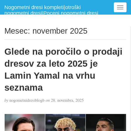
Nogometni dresi kompleti|otroški
T
nogometni dresi|Poceni nogometni dresi
o
g
g
Mesec:
november 2025
l
e
n
Glede na poročilo o prodaji
a
v
dresov za leto 2025 je
i
g
Lamin Yamal na vrhu
a
seznama
t
i
o
by
nogometnidresiblogb
on
28. novembra, 2025
n