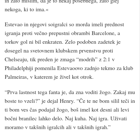
in zato mislim, da je to nekaj posebnega, zato glej
nekoga, ki to ima.«
Estevao in njegovi soigralci so morda imeli prednost
igranja proti večno prepustni obrambi Barcelone, a
torkov gol ni bil enkraten. Zelo podoben zadetek je
dosegel na svetovnem klubskem prvenstvu proti
Chelseaju, tik preden je zmaga “modrih” z 2:1 v
Philadelphiji pomenila Estevaoovo zadnjo tekmo za klub
Palmeiras, v katerem je živel kot otrok.
“Prva lastnost tega fanta je, da zna voditi žogo. Zakaj mu
boste to vzeli?” je dejal Henry. “Če te ne bom silil teči in
ti bom ves čas podajal žogo, boš imel kot desni ali levi
bočni branilec lahko delo. Naj kuha. Naj igra. Uživati ​​
moramo v takšnih igralcih ali v takšnih igrah.”