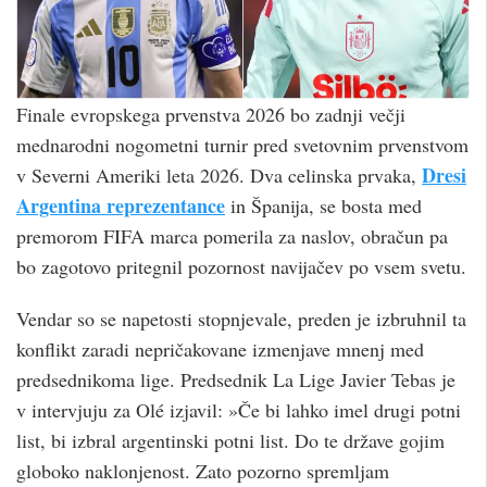
Finale evropskega prvenstva 2026 bo zadnji večji
mednarodni nogometni turnir pred svetovnim prvenstvom
Dresi
v Severni Ameriki leta 2026. Dva celinska prvaka,
Argentina reprezentance
in Španija, se bosta med
premorom FIFA marca pomerila za naslov, obračun pa
bo zagotovo pritegnil pozornost navijačev po vsem svetu.
Vendar so se napetosti stopnjevale, preden je izbruhnil ta
konflikt zaradi nepričakovane izmenjave mnenj med
predsednikoma lige. Predsednik La Lige Javier Tebas je
v intervjuju za Olé izjavil: »Če bi lahko imel drugi potni
list, bi izbral argentinski potni list. Do te države gojim
globoko naklonjenost. Zato pozorno spremljam