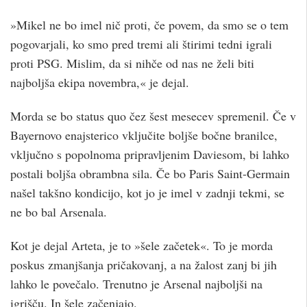
»Mikel ne bo imel nič proti, če povem, da smo se o tem
pogovarjali, ko smo pred tremi ali štirimi tedni igrali
proti PSG. Mislim, da si nihče od nas ne želi biti
najboljša ekipa novembra,« je dejal.
Morda se bo status quo čez šest mesecev spremenil. Če v
Bayernovo enajsterico vključite boljše bočne branilce,
vključno s popolnoma pripravljenim Daviesom, bi lahko
postali boljša obrambna sila. Če bo Paris Saint-Germain
našel takšno kondicijo, kot jo je imel v zadnji tekmi, se
ne bo bal Arsenala.
Kot je dejal Arteta, je to »šele začetek«. To je morda
poskus zmanjšanja pričakovanj, a na žalost zanj bi jih
lahko le povečalo. Trenutno je Arsenal najboljši na
igrišču. In šele začenjajo.