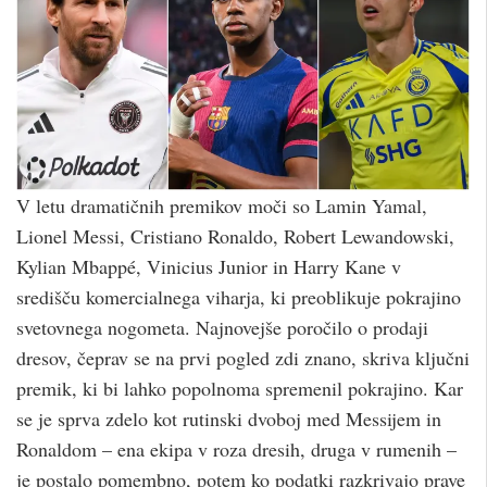
V letu dramatičnih premikov moči so Lamin Yamal,
Lionel Messi, Cristiano Ronaldo, Robert Lewandowski,
Kylian Mbappé, Vinicius Junior in Harry Kane v
središču komercialnega viharja, ki preoblikuje pokrajino
svetovnega nogometa. Najnovejše poročilo o prodaji
dresov, čeprav se na prvi pogled zdi znano, skriva ključni
premik, ki bi lahko popolnoma spremenil pokrajino. Kar
se je sprva zdelo kot rutinski dvoboj med Messijem in
Ronaldom – ena ekipa v roza dresih, druga v rumenih –
je postalo pomembno, potem ko podatki razkrivajo prave