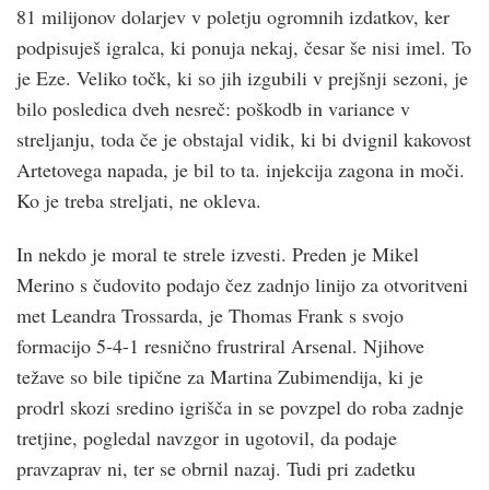
81 milijonov dolarjev v poletju ogromnih izdatkov, ker
podpisuješ igralca, ki ponuja nekaj, česar še nisi imel. To
je Eze. Veliko točk, ki so jih izgubili v prejšnji sezoni, je
bilo posledica dveh nesreč: poškodb in variance v
streljanju, toda če je obstajal vidik, ki bi dvignil kakovost
Artetovega napada, je bil to ta. injekcija zagona in moči.
Ko je treba streljati, ne okleva.
In nekdo je moral te strele izvesti. Preden je Mikel
Merino s čudovito podajo čez zadnjo linijo za otvoritveni
met Leandra Trossarda, je Thomas Frank s svojo
formacijo 5-4-1 resnično frustriral Arsenal. Njihove
težave so bile tipične za Martina Zubimendija, ki je
prodrl skozi sredino igrišča in se povzpel do roba zadnje
tretjine, pogledal navzgor in ugotovil, da podaje
pravzaprav ni, ter se obrnil nazaj. Tudi pri zadetku