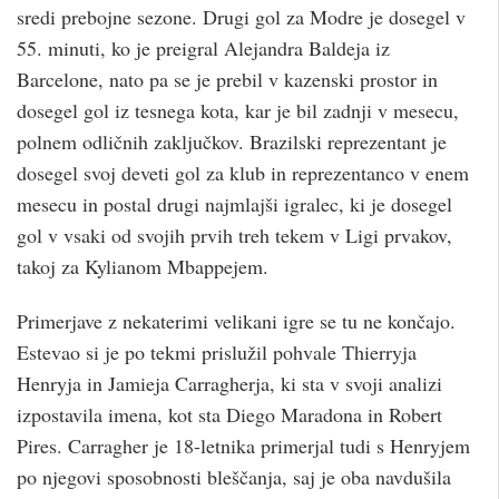
sredi prebojne sezone. Drugi gol za Modre je dosegel v
55. minuti, ko je preigral Alejandra Baldeja iz
Barcelone, nato pa se je prebil v kazenski prostor in
dosegel gol iz tesnega kota, kar je bil zadnji v mesecu,
polnem odličnih zaključkov. Brazilski reprezentant je
dosegel svoj deveti gol za klub in reprezentanco v enem
mesecu in postal drugi najmlajši igralec, ki je dosegel
gol v vsaki od svojih prvih treh tekem v Ligi prvakov,
takoj za Kylianom Mbappejem.
Primerjave z nekaterimi velikani igre se tu ne končajo.
Estevao si je po tekmi prislužil pohvale Thierryja
Henryja in Jamieja Carragherja, ki sta v svoji analizi
izpostavila imena, kot sta Diego Maradona in Robert
Pires. Carragher je 18-letnika primerjal tudi s Henryjem
po njegovi sposobnosti bleščanja, saj je oba navdušila