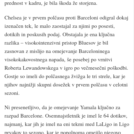
prednost v kadru, je bila škoda že storjena.
Chelsea je v prvem polčasu proti Barceloni odigral dokaj
izenačen tek, le malo zaostajal za njimi po posesti,
dotikih in poskusih podaj. Obstajala je ena ključna
razlika – visokointenzivni pristop Bluesov je bil
zasnovan z mislijo na omejevanje Barceloninega
visokokakovostnega napada, še posebej po vrnitvi
Roberta Lewandowskega v igro po večmesečni poškodbi.
Gostje so imeli do polčasnega žvižga le tri strele, kar je
njihov najnižji skupni dosežek v prvem polčasu v celotni
sezoni.
Ni presenetljivo, da je omejevanje Yamala ključno za
razpad Barcelone. Osemnajstletnik je imel le 64 dotikov,
najmanj, kar jih je imel na eni tekmi med LaLigo in Ligo
prvakov to sezono, kar je popolnoma omejilo njegovo