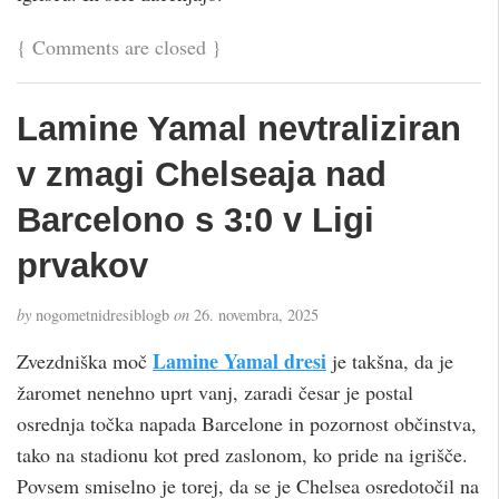
{
Comments are closed
}
Lamine Yamal nevtraliziran
v zmagi Chelseaja nad
Barcelono s 3:0 v Ligi
prvakov
by
nogometnidresiblogb
on
26. novembra, 2025
Lamine Yamal dresi
Zvezdniška moč
je takšna, da je
žaromet nenehno uprt vanj, zaradi česar je postal
osrednja točka napada Barcelone in pozornost občinstva,
tako na stadionu kot pred zaslonom, ko pride na igrišče.
Povsem smiselno je torej, da se je Chelsea osredotočil na