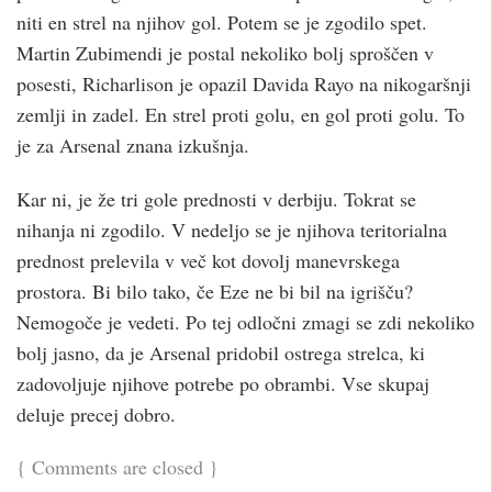
niti en strel na njihov gol. Potem se je zgodilo spet.
Martin Zubimendi je postal nekoliko bolj sproščen v
posesti, Richarlison je opazil Davida Rayo na nikogaršnji
zemlji in zadel. En strel proti golu, en gol proti golu. To
je za Arsenal znana izkušnja.
Kar ni, je že tri gole prednosti v derbiju. Tokrat se
nihanja ni zgodilo. V nedeljo se je njihova teritorialna
prednost prelevila v več kot dovolj manevrskega
prostora. Bi bilo tako, če Eze ne bi bil na igrišču?
Nemogoče je vedeti. Po tej odločni zmagi se zdi nekoliko
bolj jasno, da je Arsenal pridobil ostrega strelca, ki
zadovoljuje njihove potrebe po obrambi. Vse skupaj
deluje precej dobro.
{
Comments are closed
}