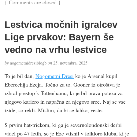
{
Comments are closed
}
Lestvica močnih igralcev
Lige prvakov: Bayern še
vedno na vrhu lestvice
by
nogometnidresiblogb
on
25. novembra, 2025
To je bil dan,
Nogometni Dresi
ko je Arsenal kupil
Eberechija Ezeja. Točno za to. Gooner iz otroštva je
izbral prestop k Tottenhamu, ki je bil prava poteza za
njegovo kariero in napačna za njegovo srce. Naj se vse
izide, so rekli. Mislim, da bi se lahko, veste.
S prvim hat-trickom, ki ga je severnolondonski derbi
videl po 47 letih, se je Eze vtisnil v folkloro kluba, ki je