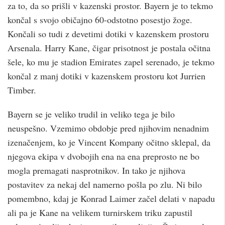
za to, da so prišli v kazenski prostor. Bayern je to tekmo
končal s svojo običajno 60-odstotno posestjo žoge.
Končali so tudi z devetimi dotiki v kazenskem prostoru
Arsenala. Harry Kane, čigar prisotnost je postala očitna
šele, ko mu je stadion Emirates zapel serenado, je tekmo
končal z manj dotiki v kazenskem prostoru kot Jurrien
Timber.
Bayern se je veliko trudil in veliko tega je bilo
neuspešno. Vzemimo obdobje pred njihovim nenadnim
izenačenjem, ko je Vincent Kompany očitno sklepal, da
njegova ekipa v dvobojih ena na ena preprosto ne bo
mogla premagati nasprotnikov. In tako je njihova
postavitev za nekaj del namerno pošla po zlu. Ni bilo
pomembno, kdaj je Konrad Laimer začel delati v napadu
ali pa je Kane na velikem turnirskem triku zapustil