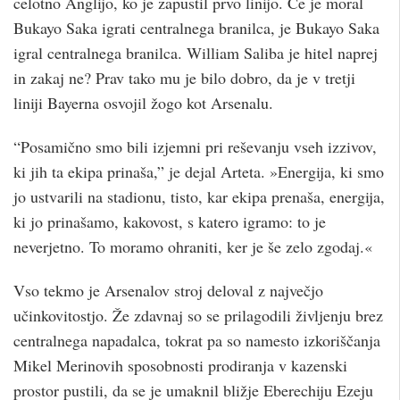
celotno Anglijo, ko je zapustil prvo linijo. Če je moral
Bukayo Saka igrati centralnega branilca, je Bukayo Saka
igral centralnega branilca. William Saliba je hitel naprej
in zakaj ne? Prav tako mu je bilo dobro, da je v tretji
liniji Bayerna osvojil žogo kot Arsenalu.
“Posamično smo bili izjemni pri reševanju vseh izzivov,
ki jih ta ekipa prinaša,” je dejal Arteta. »Energija, ki smo
jo ustvarili na stadionu, tisto, kar ekipa prenaša, energija,
ki jo prinašamo, kakovost, s katero igramo: to je
neverjetno. To moramo ohraniti, ker je še zelo zgodaj.«
Vso tekmo je Arsenalov stroj deloval z največjo
učinkovitostjo. Že zdavnaj so se prilagodili življenju brez
centralnega napadalca, tokrat pa so namesto izkoriščanja
Mikel Merinovih sposobnosti prodiranja v kazenski
prostor pustili, da se je umaknil bližje Eberechiju Ezeju