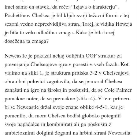
imel samo en stavek, da reče: “Izjava o karakterju”.
Pochettinov Chelsea je bil kljub svoji težavni formi v tej
sezoni vedno nepredvidljiva stran. Torej, z vidika Howeja
je bila to zelo odločilna zmaga. Kako je bila torej
dosežena ta zmaga?
Newcastle je pokazal nekaj odličnih OOP struktur za
preverjanje Chelseajeve igre v posesti v vseh fazah. Kot
vidimo na sliki 1, je struktura pritiska 3-2 v Chelseajevi
obrambni polovici zagotovila, da se je moral Chelsea
zanašati na igro na široko in poskusiti, da se Cole Palmer
pomakne noter, da se premakne (slika 4). V tem primeru
bi se Newcastle držal svoje znane oblike 4-5-1, kar je
pomenilo, da mora Chelsea bodisi globoko potegniti
svoje napadalce in kombinirati ali pa poskusiti z
ambicioznimi dolgimi žogami na hrbtni strani Newcastla