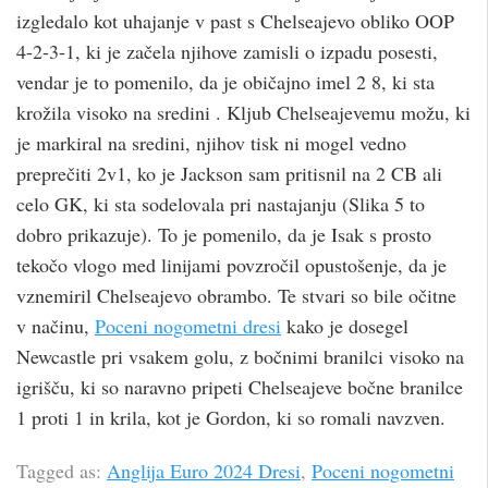
izgledalo kot uhajanje v past s Chelseajevo obliko OOP
4-2-3-1, ki je začela njihove zamisli o izpadu posesti,
vendar je to pomenilo, da je običajno imel 2 8, ki sta
krožila visoko na sredini . Kljub Chelseajevemu možu, ki
je markiral na sredini, njihov tisk ni mogel vedno
preprečiti 2v1, ko je Jackson sam pritisnil na 2 CB ali
celo GK, ki sta sodelovala pri nastajanju (Slika 5 to
dobro prikazuje). To je pomenilo, da je Isak s prosto
tekočo vlogo med linijami povzročil opustošenje, da je
vznemiril Chelseajevo obrambo. Te stvari so bile očitne
v načinu,
Poceni nogometni dresi
kako je dosegel
Newcastle pri vsakem golu, z bočnimi branilci visoko na
igrišču, ki so naravno pripeti Chelseajeve bočne branilce
1 proti 1 in krila, kot je Gordon, ki so romali navzven.
Tagged as:
Anglija Euro 2024 Dresi
,
Poceni nogometni