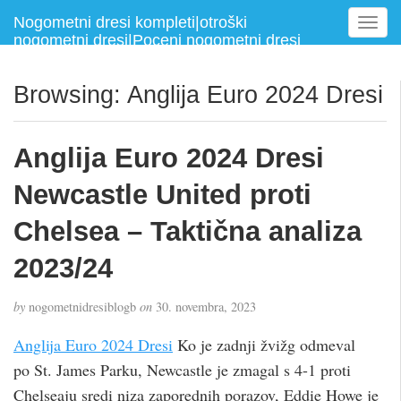
Nogometni dresi kompleti|otroški
T
nogometni dresi|Poceni nogometni dresi
o
g
g
Browsing: Anglija Euro 2024 Dresi
l
e
n
Anglija Euro 2024 Dresi
a
v
Newcastle United proti
i
g
Chelsea – Taktična analiza
a
2023/24
t
i
o
by
nogometnidresiblogb
on
30. novembra, 2023
n
Anglija Euro 2024 Dresi
Ko je zadnji žvižg odmeval
po St. James Parku, Newcastle je zmagal s 4-1 proti
Chelseaju sredi niza zaporednih porazov, Eddie Howe je