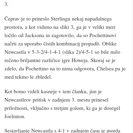
3.
Čeprav je to prineslo Sterlingu nekaj napadalnega
prostora, a kot vidimo na sliki 3, ga je v veliki meri
ločilo od Jacksona in zagotovilo, da so Pochettinovi
načrti za uporabo čistih kombinacij propadli. Oblike
Newcastla v 5-3-2/4-1-4-1 (slika 2)/4-5-1 so bile milo
rečeno briljantne različice igre Howeja. Skoraj se je
zdelo, da Pochettino na to nima odgovora, Chelsea pa je
med tekmo le zbledel.
Kot bomo videli kasneje v tem članku, jim je
Newcastleov pritisk v zadnjem 3. mestu prinesel
priložnosti, vključno s tretjim golom, ki ga je dosegel
Joelinton.
Sestavljanje Newcastla s 4-1 v zadnjem času je morda