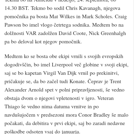
14.30 BST. Tekmo bo sodil Chris Kavanagh, njegova
pomočnika pa bosta Mat Wilkes in Mark Scholes. Craig
Pawson bo imel vlogo četrtega sodnika. Medtem bo na
dolžnosti VAR zadolžen David Coote, Nick Greenhalgh
pa bo deloval kot njegov pomočnik.
Medtem ko se bosta obe ekipi vrnili s svojih evropskih
dogodivščin, bo imel Liverpool več globine v svoji ekipi,
saj se bo kapetan Virgil Van Dijk vrnil po prekinitvi,
pričakuje se, da bo začel tudi Konate. Čeprav je Trent
Alexander Arnold spet v polni pripravljenosti, še vedno
obstaja dvom o njegovi vpletenosti v igro. Veteran
Thiago še vedno nima datuma vrnitve in po
navdušujočem v predsezoni mora Conor Bradley še malo
počakati, da debitira v prvi ekipi, saj bo zaradi nedavne
poškodbe odsoten vsaj do januarja.