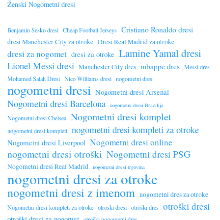
Ženski Nogometni dresi
Cristiano Ronaldo dresi
Benjamin Sesko dresi
Cheap Football Jerseys
dresi Manchester City za otroke
Dresi Real Madrid za otroke
Lamine Yamal dresi
dresi za nogomet
dresi za otroke
Lionel Messi dresi
mbappe dres
Manchester City dres
Messi dres
Mohamed Salah Dresi
Nico Williams dresi
nogometni dres
nogometni dresi
Nogometni dresi Arsenal
Nogometni dresi Barcelona
nogometni dresi Brazilija
Nogometni dresi komplet
Nogometni dresi Chelsea
nogometni dresi kompleti za otroke
nogometni dresi kompleti
Nogometni dresi online
Nogometni dresi Liverpool
nogometni dresi otroški
Nogometni dresi PSG
Nogometni dresi Real Madrid
nogometni dresi trgovina
nogometni dresi za otroke
nogometni dresi z imenom
nogometni dres za otroke
otroški dresi
Nogometni dresi kompleti za otroke
otroski dresi
otroški dres
otroški dresi za nogomet
otroški nogometni dres