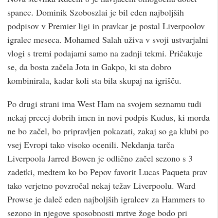
spanec. Dominik Szoboszlai je bil eden najboljših
podpisov v Premier ligi in pravkar je postal Liverpoolov
igralec meseca. Mohamed Salah uživa v svoji ustvarjalni
vlogi s tremi podajami samo na zadnji tekmi. Pričakuje
se, da bosta začela Jota in Gakpo, ki sta dobro
kombinirala, kadar koli sta bila skupaj na igrišču.
Po drugi strani ima West Ham na svojem seznamu tudi
nekaj precej dobrih imen in novi podpis Kudus, ki morda
ne bo začel, bo pripravljen pokazati, zakaj so ga klubi po
vsej Evropi tako visoko ocenili. Nekdanja tarča
Liverpoola Jarred Bowen je odlično začel sezono s 3
zadetki, medtem ko bo Pepov favorit Lucas Paqueta prav
tako verjetno povzročal nekaj težav Liverpoolu. Ward
Prowse je daleč eden najboljših igralcev za Hammers to
sezono in njegove sposobnosti mrtve žoge bodo pri