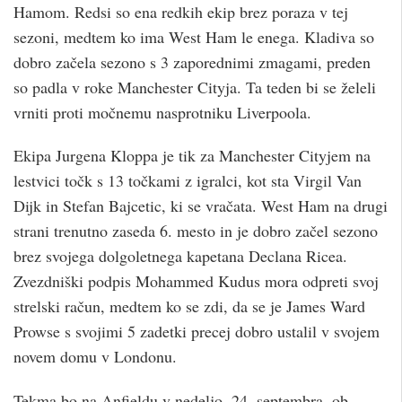
Hamom. Redsi so ena redkih ekip brez poraza v tej
sezoni, medtem ko ima West Ham le enega. Kladiva so
dobro začela sezono s 3 zaporednimi zmagami, preden
so padla v roke Manchester Cityja. Ta teden bi se želeli
vrniti proti močnemu nasprotniku Liverpoola.
Ekipa Jurgena Kloppa je tik za Manchester Cityjem na
lestvici točk s 13 točkami z igralci, kot sta Virgil Van
Dijk in Stefan Bajcetic, ki se vračata. West Ham na drugi
strani trenutno zaseda 6. mesto in je dobro začel sezono
brez svojega dolgoletnega kapetana Declana Ricea.
Zvezdniški podpis Mohammed Kudus mora odpreti svoj
strelski račun, medtem ko se zdi, da se je James Ward
Prowse s svojimi 5 zadetki precej dobro ustalil v svojem
novem domu v Londonu.
Tekma bo na Anfieldu v nedeljo, 24. septembra, ob