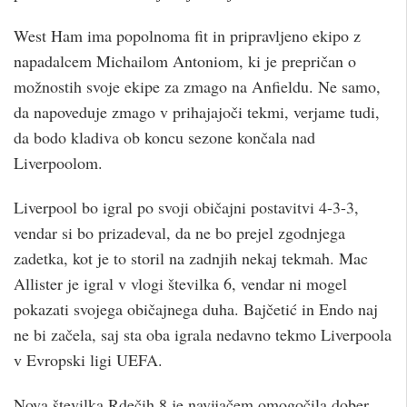
West Ham ima popolnoma fit in pripravljeno ekipo z
napadalcem Michailom Antoniom, ki je prepričan o
možnostih svoje ekipe za zmago na Anfieldu. Ne samo,
da napoveduje zmago v prihajajoči tekmi, verjame tudi,
da bodo kladiva ob koncu sezone končala nad
Liverpoolom.
Liverpool bo igral po svoji običajni postavitvi 4-3-3,
vendar si bo prizadeval, da ne bo prejel zgodnjega
zadetka, kot je to storil na zadnjih nekaj tekmah. Mac
Allister je igral v vlogi številka 6, vendar ni mogel
pokazati svojega običajnega duha. Bajčetić in Endo naj
ne bi začela, saj sta oba igrala nedavno tekmo Liverpoola
v Evropski ligi UEFA.
Nova številka Rdečih 8 je navijačem omogočila dober