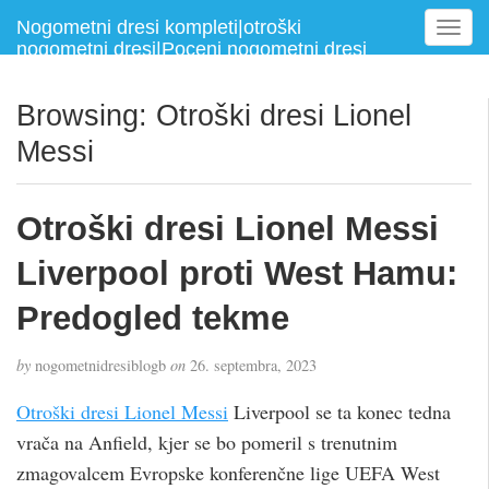
Nogometni dresi kompleti|otroški
T
nogometni dresi|Poceni nogometni dresi
o
g
g
Browsing: Otroški dresi Lionel
l
Messi
e
n
a
Otroški dresi Lionel Messi
v
i
Liverpool proti West Hamu:
g
a
Predogled tekme
t
i
by
nogometnidresiblogb
on
26. septembra, 2023
o
n
Otroški dresi Lionel Messi
Liverpool se ta konec tedna
vrača na Anfield, kjer se bo pomeril s trenutnim
zmagovalcem Evropske konferenčne lige UEFA West