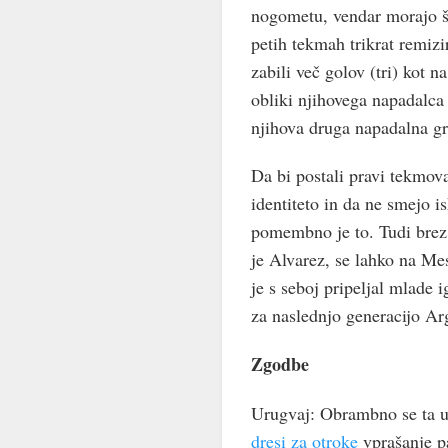
nogometu, vendar morajo še
petih tekmah trikrat remizi
zabili več golov (tri) kot n
obliki njihovega napadalca
njihova druga napadalna gro
Da bi postali pravi tekmova
identiteto in da ne smejo is
pomembno je to. Tudi brez M
je Alvarez, se lahko na Mes
je s seboj pripeljal mlade i
za naslednjo generacijo Ar
Zgodbe
Urugvaj: Obrambno se ta u
dresi za otroke
vprašanje pa