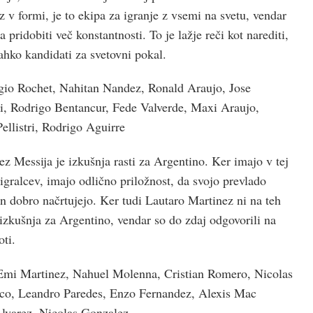
v formi, je to ekipa za igranje z vsemi na svetu, vendar
pridobiti več konstantnosti. To je lažje reči kot narediti,
lahko kandidati za svetovni pokal.
gio Rochet, Nahitan Nandez, Ronald Araujo, Jose
, Rodrigo Bentancur, Fede Valverde, Maxi Araujo,
llistri, Rodrigo Aguirre
z Messija je izkušnja rasti za Argentino. Ker imajo v tej
igralcev, imajo odlično priložnost, da svojo prevlado
 in dobro načrtujejo. Ker tudi Lautaro Martinez ni na teh
izkušnja za Argentino, vendar so do zdaj odgovorili na
oti.
Emi Martinez, Nahuel Molenna, Cristian Romero, Nicolas
ico, Leandro Paredes, Enzo Fernandez, Alexis Mac
 Alvarez, Nicolas Gonzalez