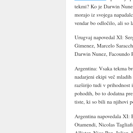
tekmi? Ko je Darwin Nunez 
morajo iz svojega napadalca 
vendar bo odločilo, ali so 
Urugvaj napovedal XI: Ser
Gimenez, Marcelo Saracchi
Darwin Nunez, Facoundo Pe
Argentina: Vsaka tekma bre
nadarjeni ekipi več mladih 
razširijo tudi v prihodnost
pohodih, bo to dodatna pre
tiste, ki so bili na njihovi p
Argentina napovedala XI: 
Otamendi, Nicolas Tagliaf
Allister, Nico Paz, Julian