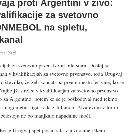
ja proti Argentini v živo:
valifikacije za svetovno
ONMEBOL na spletu,
kanal
rca, 2025
cijah za svetovno prvenstvo ni bila stara. Doslej so
kmah v kvalifikacijah za svetovno prvenstvo, toda Urugvaj
o številko, če želi končati na prvem mestu lestvice, ko se
Najboljši strelec v kvalifikacijah za svetovno prvenstvo
jo za Argentino, potem ko se je poškodoval med tekmo
jor nogometna liga, toda z Julianom Alvarezom v formi
icelesteju ne bo manjkalo napadalne moči.
se je Urugvaj spet postal sila v južnoameriškem