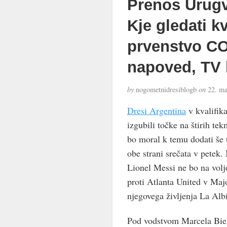
Prenos Urugva
Kje gledati k
prvenstvo C
napoved, TV 
by
nogometnidresiblogb
on
22. ma
Dresi Argentina
v kvalifika
izgubili točke na štirih te
bo moral k temu dodati še t
obe strani srečata v petek. 
Lionel Messi ne bo na vol
proti Atlanta United v Ma
njegovega življenja La Alb
Pod vodstvom Marcela Biel