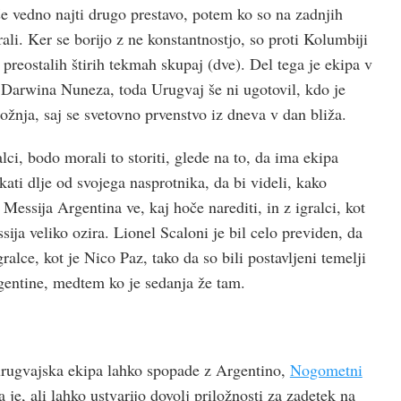
 vedno najti drugo prestavo, potem ko so na zadnjih
rali. Ker se borijo z ne konstantnostjo, so proti Kolumbiji
a preostalih štirih tekmah skupaj (dve). Del tega je ekipa v
 Darwina Nuneza, toda Urugvaj še ni ugotovil, kdo je
žnja, saj se svetovno prvenstvo iz dneva v dan bliža.
lci, bodo morali to storiti, glede na to, da ima ekipa
kati dlje od svojega nasprotnika, da bi videli, kako
essija Argentina ve, kaj hoče narediti, in z igralci, kot
sija veliko ozira. Lionel Scaloni je bil celo previden, da
gralce, kot je Nico Paz, tako da so bili postavljeni temelji
gentine, medtem ko je sedanja že tam.
rugvajska ekipa lahko spopade z Argentino,
Nogometni
 je, ali lahko ustvarijo dovolj priložnosti za zadetek na