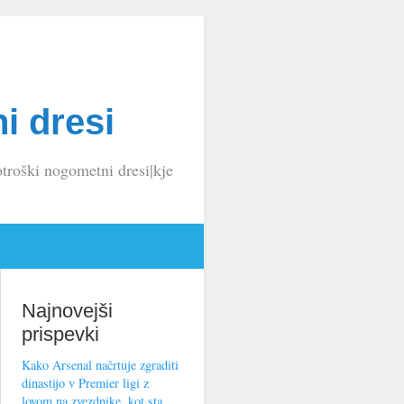
i dresi
troški nogometni dresi|kje
Najnovejši
prispevki
Kako Arsenal načrtuje zgraditi
dinastijo v Premier ligi z
lovom na zvezdnike, kot sta