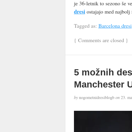
je 36-letnik to sezono še 
dresi
ostajajo med najbolj 
Tagged as:
Barcelona dresi
{
Comments are closed
}
5 možnih des
Manchester U
by
nogometnidresiblogb
on
23. ma