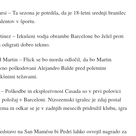
si – Ta sezona je potrdila, da je 18-letni srednji branilec
alentov v športu.
rtinez – Izkušeni vodja obrambe Barcelone bo želel proti
odigrati dobro tekmo.
d Martin – Flick se bo morda odločil, da bo Martin
avno poškodovani Alejandro Balde pred poletnim
akšnimi težavami.
 – Poškodbe in eksplozivnost Casada so v prvi polovici
položaj v Barceloni. Nizozemski igralec je zdaj postal
tema in odkar se je v zadnjih mesecih pridružil klubu, igra
edstavo na San Mamésu bi Pedri lahko osvojil nagrado za