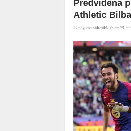
Predvidena p
Athletic Bilb
by
nogometnidresiblogb
on
25. ma