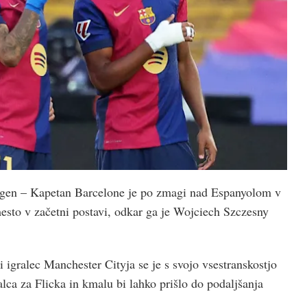
egen – Kapetan Barcelone je po zmagi nad Espanyolom v
sto v začetni postavi, odkar ga je Wojciech Szczesny
 igralec Manchester Cityja se je s svojo vsestranskostjo
lca za Flicka in kmalu bi lahko prišlo do podaljšanja