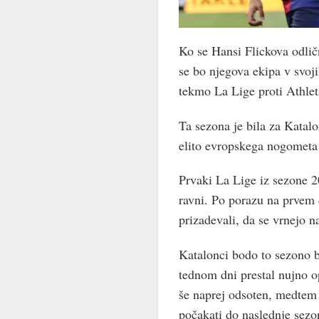
Ko se Hansi Flickova odlič
se bo njegova ekipa v svoj
tekmo La Lige proti Athlet
Ta sezona je bila za Katalo
elito evropskega nogometa 
Prvaki La Lige iz sezone 2
ravni. Po porazu na prvem
prizadevali, da se vrnejo 
Katalonci bodo to sezono br
tednom dni prestal nujno op
še naprej odsoten, medtem
počakati do naslednje sezon