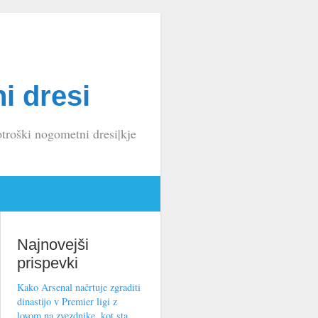
i dresi
troški nogometni dresi|kje
Najnovejši
prispevki
Kako Arsenal načrtuje zgraditi
dinastijo v Premier ligi z
lovom na zvezdnike, kot sta