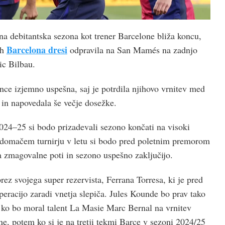
na debitantska sezona kot trener Barcelone bliža koncu,
Barcelona dresi
ih
odpravila na San Mamés na zadnjo
ic Bilbau.
nce izjemno uspešna, saj je potrdila njihovo vrnitev med
in napovedala še večje dosežke.
024–25 si bodo prizadevali sezono končati na visoki
 domačem turnirju v letu si bodo pred poletnim premorom
na zmagovalne poti in sezono uspešno zaključijo.
ez svojega super rezervista, Ferrana Torresa, ki je pred
eracijo zaradi vnetja slepiča. Jules Kounde bo prav tako
 ko bo moral talent La Masie Marc Bernal na vrnitev
e, potem ko si je na tretji tekmi Barce v sezoni 2024/25