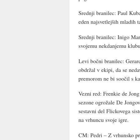
Srednji branilec: Paul Kubar
eden najsvetlejših mladih t
Srednji branilec: Inigo Ma
svojemu nekdanjemu klubu 
Levi bočni branilec: Gerar
obdržal v ekipi, da se ned
premorom ne bi soočil s k
Vezni red: Frenkie de Jong
sezone ogrožale De Jongov 
sestavni del Flickovega sis
na vrhuncu svoje igre.
CM: Pedri – Z vrhunsko pr