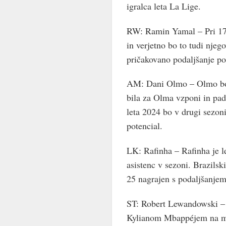
igralca leta La Lige.
RW: Ramin Yamal – Pri 17 
in verjetno bo to tudi nje
pričakovano podaljšanje p
AM: Dani Olmo – Olmo bo pr
bila za Olma vzponi in padc
leta 2024 bo v drugi sezon
potencial.
LK: Rafinha – Rafinha je l
asistenc v sezoni. Brazilsk
25 nagrajen s podaljšanje
ST: Robert Lewandowski – P
Kylianom Mbappéjem na mes