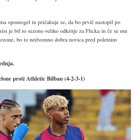
a opomogel in pričakuje se, da bo prvič nastopil po
st je bil to sezono veliko odkritje za Flicka in če se mu
 sezone, bo to nedvomno dobra novica pred poletnim
ednja.
one proti Athletic Bilbau (4-2-3-1)