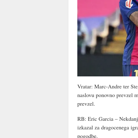
Vratar: Marc-Andre ter St
naslovu ponovno prevzel me
prevzel.
RB: Eric Garcia – Nekdanji
izkazal za dragocenega igra
pogodbe.