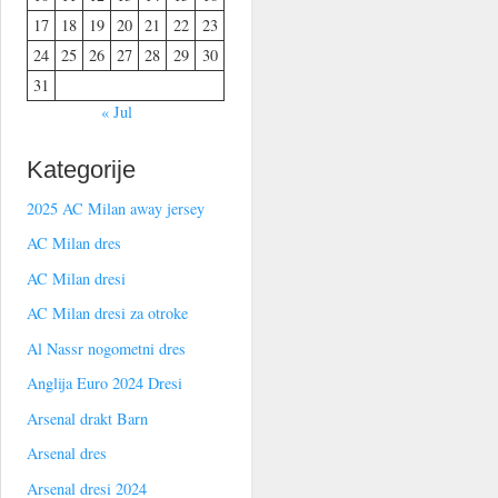
17
18
19
20
21
22
23
24
25
26
27
28
29
30
31
« Jul
Kategorije
2025 AC Milan away jersey
AC Milan dres
AC Milan dresi
AC Milan dresi za otroke
Al Nassr nogometni dres
Anglija Euro 2024 Dresi
Arsenal drakt Barn
Arsenal dres
Arsenal dresi 2024