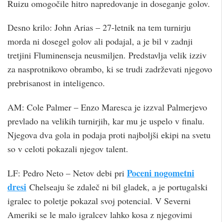
Ruizu omogočile hitro napredovanje in doseganje golov.
Desno krilo: John Arias – 27-letnik na tem turnirju
morda ni dosegel golov ali podajal, a je bil v zadnji
tretjini Fluminenseja neusmiljen. Predstavlja velik izziv
za nasprotnikovo obrambo, ki se trudi zadrževati njegovo
prebrisanost in inteligenco.
AM: Cole Palmer – Enzo Maresca je izzval Palmerjevo
prevlado na velikih turnirjih, kar mu je uspelo v finalu.
Njegova dva gola in podaja proti najboljši ekipi na svetu
so v celoti pokazali njegov talent.
Poceni nogometni
LF: Pedro Neto – Netov debi pri
dresi
Chelseaju še zdaleč ni bil gladek, a je portugalski
igralec to poletje pokazal svoj potencial. V Severni
Ameriki se le malo igralcev lahko kosa z njegovimi