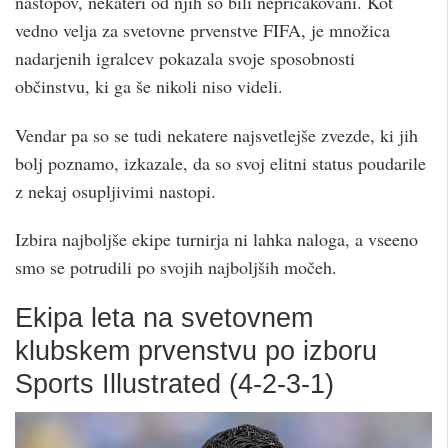
nastopov, nekateri od njih so bili nepričakovani. Kot
vedno velja za svetovne prvenstve FIFA, je množica
nadarjenih igralcev pokazala svoje sposobnosti
občinstvu, ki ga še nikoli niso videli.
Vendar pa so se tudi nekatere najsvetlejše zvezde, ki jih
bolj poznamo, izkazale, da so svoj elitni status poudarile
z nekaj osupljivimi nastopi.
Izbira najboljše ekipe turnirja ni lahka naloga, a vseeno
smo se potrudili po svojih najboljših močeh.
Ekipa leta na svetovnem
klubskem prvenstvu po izboru
Sports Illustrated (4-2-3-1)