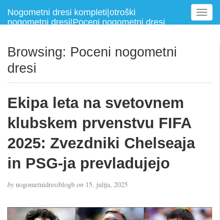
Nogometni dresi kompleti|otroški
T
nogometni dresi|Poceni nogometni dresi
o
g
g
Browsing: Poceni nogometni
l
dresi
e
n
a
Ekipa leta na svetovnem
v
i
klubskem prvenstvu FIFA
g
a
2025: Zvezdniki Chelseaja
t
i
in PSG-ja prevladujejo
o
n
by
nogometnidresiblogb
on
15. julija, 2025