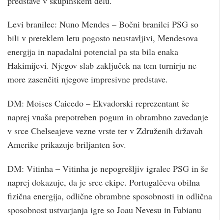
predstave v skupinskem delu.
Levi branilec: Nuno Mendes – Bočni branilci PSG so
bili v preteklem letu pogosto neustavljivi, Mendesova
energija in napadalni potencial pa sta bila enaka
Hakimijevi. Njegov slab zaključek na tem turnirju ne
more zasenčiti njegove impresivne predstave.
DM: Moises Caicedo – Ekvadorski reprezentant še
naprej vnaša prepotreben pogum in obrambno zavedanje
v srce Chelseajeve vezne vrste ter v Združenih državah
Amerike prikazuje briljanten šov.
DM: Vitinha – Vitinha je nepogrešljiv igralec PSG in še
naprej dokazuje, da je srce ekipe. Portugalčeva obilna
fizična energija, odlične obrambne sposobnosti in odlična
sposobnost ustvarjanja igre so Joau Nevesu in Fabianu