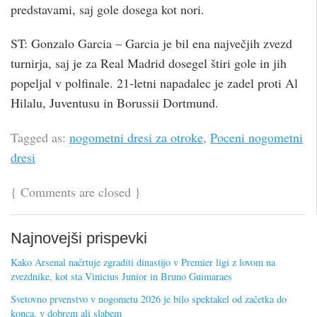
predstavami, saj gole dosega kot nori.
ST: Gonzalo Garcia – Garcia je bil ena največjih zvezd
turnirja, saj je za Real Madrid dosegel štiri gole in jih
popeljal v polfinale. 21-letni napadalec je zadel proti Al
Hilalu, Juventusu in Borussii Dortmund.
Tagged as:
nogometni dresi za otroke
,
Poceni nogometni
dresi
{
Comments are closed
}
Najnovejši prispevki
Kako Arsenal načrtuje zgraditi dinastijo v Premier ligi z lovom na
zvezdnike, kot sta Vinicius Junior in Bruno Guimaraes
Svetovno prvenstvo v nogometu 2026 je bilo spektakel od začetka do
konca, v dobrem ali slabem