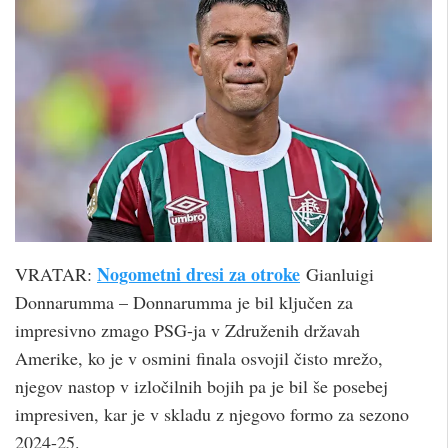
Nogometni dresi za otroke
VRATAR:
Gianluigi
Donnarumma – Donnarumma je bil ključen za
impresivno zmago PSG-ja v Združenih državah
Amerike, ko je v osmini finala osvojil čisto mrežo,
njegov nastop v izločilnih bojih pa je bil še posebej
impresiven, kar je v skladu z njegovo formo za sezono
2024-25.