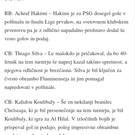
RB: Achraf Hakimi – Hakimi je za PSG dosegel gole v
polfinalu in finalu Lige prvakov, na svetovnem klubskem
prvenstvu pa je z odlično napadalno predstavo dodal še
vrsto golov in podaj.
CB: Thiago Silva – Le malokdo je pričakoval, da bo 40-
letnik na tem turnirju še naprej kazal takšno spretnost, a
njegova odličnost je brezčasna. Silva je bil ključen za
čvrsto obrambo Fluminenseja in jim pomagal
napredovati v polfinale.
CB: Kalidou Koulibaly – Še en nekdanji branilec
Chelseaja, ki je bil presenečenje na tem turnirju, je bil
Koulibaly, ki igra za Al Hilal. V izločilnih bojih je
prispeval gol in podajo, poleg impresivne obrambne