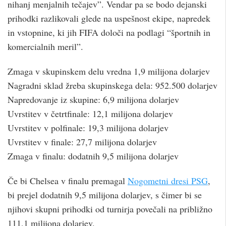
nihanj menjalnih tečajev”. Vendar pa se bodo dejanski
prihodki razlikovali glede na uspešnost ekipe, napredek
in vstopnine, ki jih FIFA določi na podlagi “športnih in
komercialnih meril”.
Zmaga v skupinskem delu vredna 1,9 milijona dolarjev
Nagradni sklad žreba skupinskega dela: 952.500 dolarjev
Napredovanje iz skupine: 6,9 milijona dolarjev
Uvrstitev v četrtfinale: 12,1 milijona dolarjev
Uvrstitev v polfinale: 19,3 milijona dolarjev
Uvrstitev v finale: 27,7 milijona dolarjev
Zmaga v finalu: dodatnih 9,5 milijona dolarjev
Če bi Chelsea v finalu premagal
Nogometni dresi PSG
,
bi prejel dodatnih 9,5 milijona dolarjev, s čimer bi se
njihovi skupni prihodki od turnirja povečali na približno
111,1 milijona dolarjev.