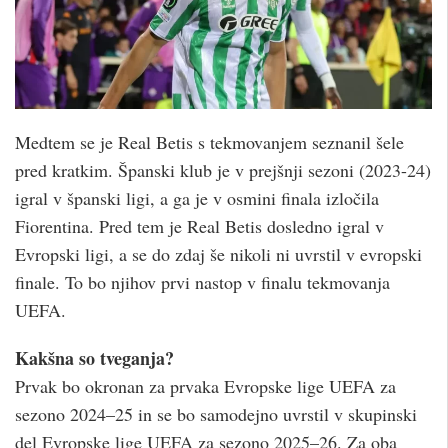
Medtem se je Real Betis s tekmovanjem seznanil šele
pred kratkim. Španski klub je v prejšnji sezoni (2023-24)
igral v španski ligi, a ga je v osmini finala izločila
Fiorentina. Pred tem je Real Betis dosledno igral v
Evropski ligi, a se do zdaj še nikoli ni uvrstil v evropski
finale. To bo njihov prvi nastop v finalu tekmovanja
UEFA.
Kakšna so tveganja?
Prvak bo okronan za prvaka Evropske lige UEFA za
sezono 2024–25 in se bo samodejno uvrstil v skupinski
del Evropske lige UEFA za sezono 2025–26. Za oba