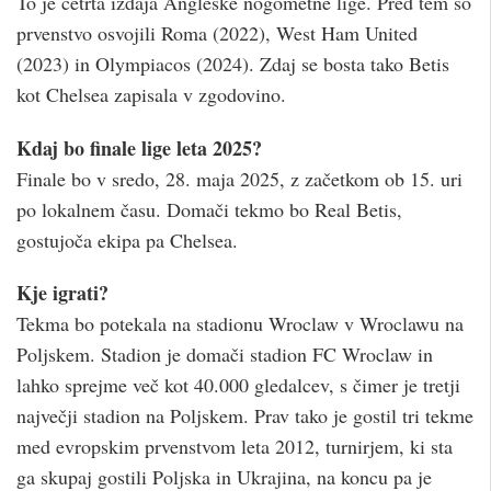
To je četrta izdaja Angleške nogometne lige. Pred tem so
prvenstvo osvojili Roma (2022), West Ham United
(2023) in Olympiacos (2024). Zdaj se bosta tako Betis
kot Chelsea zapisala v zgodovino.
Kdaj bo finale lige leta 2025?
Finale bo v sredo, 28. maja 2025, z začetkom ob 15. uri
po lokalnem času. Domači tekmo bo Real Betis,
gostujoča ekipa pa Chelsea.
Kje igrati?
Tekma bo potekala na stadionu Wroclaw v Wroclawu na
Poljskem. Stadion je domači stadion FC Wroclaw in
lahko sprejme več kot 40.000 gledalcev, s čimer je tretji
največji stadion na Poljskem. Prav tako je gostil tri tekme
med evropskim prvenstvom leta 2012, turnirjem, ki sta
ga skupaj gostili Poljska in Ukrajina, na koncu pa je