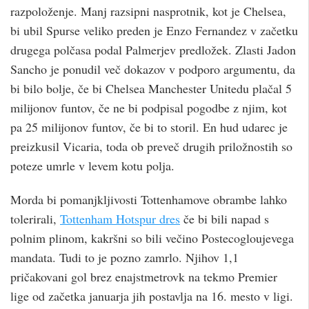
razpoloženje. Manj razsipni nasprotnik, kot je Chelsea,
bi ubil Spurse veliko preden je Enzo Fernandez v začetku
drugega polčasa podal Palmerjev predložek. Zlasti Jadon
Sancho je ponudil več dokazov v podporo argumentu, da
bi bilo bolje, če bi Chelsea Manchester Unitedu plačal 5
milijonov funtov, če ne bi podpisal pogodbe z njim, kot
pa 25 milijonov funtov, če bi to storil. En hud udarec je
preizkusil Vicaria, toda ob preveč drugih priložnostih so
poteze umrle v levem kotu polja.
Morda bi pomanjkljivosti Tottenhamove obrambe lahko
tolerirali,
Tottenham Hotspur dres
če bi bili napad s
polnim plinom, kakršni so bili večino Postecogloujevega
mandata. Tudi to je pozno zamrlo. Njihov 1,1
pričakovani gol brez enajstmetrovk na tekmo Premier
lige od začetka januarja jih postavlja na 16. mesto v ligi.