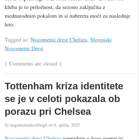
kluba je to priložnost, da sezono zaključita z
mednarodnim pokalom in si nabereta moči za naslednje
leto.
Tagged as:
Nogometni dresi Chelsea
,
Slovenski
Nogometni Dresi
{
Comments are closed
}
Tottenham kriza identitete
se je v celoti pokazala ob
porazu pri Chelsea
by
nogometnidresiblogb
on
6. aprila, 2025
Nogometni dresi Chelsea
napreduje z žogo naprej in