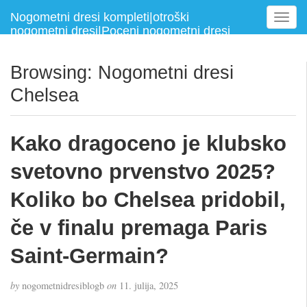
Nogometni dresi kompleti|otroški
T
nogometni dresi|Poceni nogometni dresi
o
g
g
Browsing: Nogometni dresi
l
Chelsea
e
n
a
Kako dragoceno je klubsko
v
i
svetovno prvenstvo 2025?
g
a
Koliko bo Chelsea pridobil,
t
i
če v finalu premaga Paris
o
n
Saint-Germain?
by
nogometnidresiblogb
on
11. julija, 2025