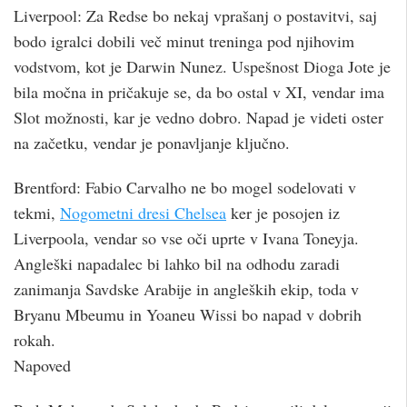
Liverpool: Za Redse bo nekaj vprašanj o postavitvi, saj
bodo igralci dobili več minut treninga pod njihovim
vodstvom, kot je Darwin Nunez. Uspešnost Dioga Jote je
bila močna in pričakuje se, da bo ostal v XI, vendar ima
Slot možnosti, kar je vedno dobro. Napad je videti oster
na začetku, vendar je ponavljanje ključno.
Brentford: Fabio Carvalho ne bo mogel sodelovati v
tekmi,
Nogometni dresi Chelsea
ker je posojen iz
Liverpoola, vendar so vse oči uprte v Ivana Toneyja.
Angleški napadalec bi lahko bil na odhodu zaradi
zanimanja Savdske Arabije in angleških ekip, toda v
Bryanu Mbeumu in Yoaneu Wissi bo napad v dobrih
rokah.
Napoved