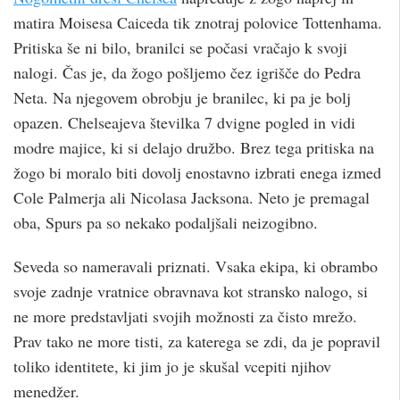
matira Moisesa Caiceda tik znotraj polovice Tottenhama.
Pritiska še ni bilo, branilci se počasi vračajo k svoji
nalogi. Čas je, da žogo pošljemo čez igrišče do Pedra
Neta. Na njegovem obrobju je branilec, ki pa je bolj
opazen. Chelseajeva številka 7 dvigne pogled in vidi
modre majice, ki si delajo družbo. Brez tega pritiska na
žogo bi moralo biti dovolj enostavno izbrati enega izmed
Cole Palmerja ali Nicolasa Jacksona. Neto je premagal
oba, Spurs pa so nekako podaljšali neizogibno.
Seveda so nameravali priznati. Vsaka ekipa, ki obrambo
svoje zadnje vratnice obravnava kot stransko nalogo, si
ne more predstavljati svojih možnosti za čisto mrežo.
Prav tako ne more tisti, za katerega se zdi, da je popravil
toliko identitete, ki jim jo je skušal vcepiti njihov
menedžer.