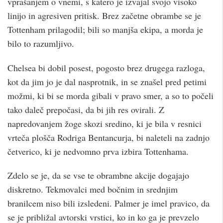
vprašanjem o vnemi, s katero je izvajal svojo visoko
linijo in agresiven pritisk. Brez začetne obrambe se je
Tottenham prilagodil; bili so manjša ekipa, a morda je
bilo to razumljivo.
Chelsea bi dobil posest, pogosto brez drugega razloga,
kot da jim jo je dal nasprotnik, in se znašel pred petimi
možmi, ki bi se morda gibali v pravo smer, a so to počeli
tako daleč prepočasi, da bi jih res ovirali. Z
napredovanjem žoge skozi sredino, ki je bila v resnici
vrteča plošča Rodriga Bentancurja, bi naleteli na zadnjo
četverico, ki je nedvomno prva izbira Tottenhama.
Zdelo se je, da se vse te obrambne akcije dogajajo
diskretno. Tekmovalci med bočnim in srednjim
branilcem niso bili izsledeni. Palmer je imel pravico, da
se je približal avtorski vrstici, ko in ko ga je prevzelo