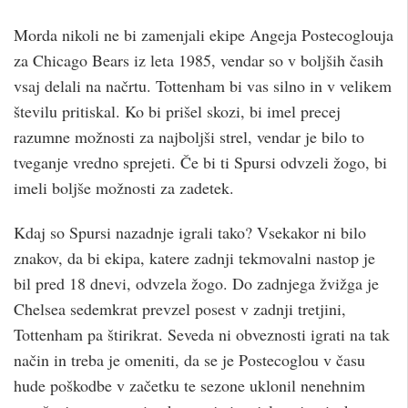
Morda nikoli ne bi zamenjali ekipe Angeja Postecoglouja
za Chicago Bears iz leta 1985, vendar so v boljših časih
vsaj delali na načrtu. Tottenham bi vas silno in v velikem
številu pritiskal. Ko bi prišel skozi, bi imel precej
razumne možnosti za najboljši strel, vendar je bilo to
tveganje vredno sprejeti. Če bi ti Spursi odvzeli žogo, bi
imeli boljše možnosti za zadetek.
Kdaj so Spursi nazadnje igrali tako? Vsekakor ni bilo
znakov, da bi ekipa, katere zadnji tekmovalni nastop je
bil pred 18 dnevi, odvzela žogo. Do zadnjega žvižga je
Chelsea sedemkrat prevzel posest v zadnji tretjini,
Tottenham pa štirikrat. Seveda ni obveznosti igrati na tak
način in treba je omeniti, da se je Postecoglou v času
hude poškodbe v začetku te sezone uklonil nenehnim