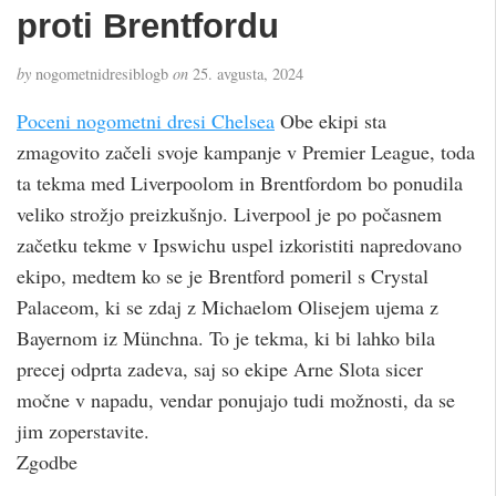
proti Brentfordu
by
nogometnidresiblogb
on
25. avgusta, 2024
Poceni nogometni dresi Chelsea
Obe ekipi sta
zmagovito začeli svoje kampanje v Premier League, toda
ta tekma med Liverpoolom in Brentfordom bo ponudila
veliko strožjo preizkušnjo. Liverpool je po počasnem
začetku tekme v Ipswichu uspel izkoristiti napredovano
ekipo, medtem ko se je Brentford pomeril s Crystal
Palaceom, ki se zdaj z Michaelom Olisejem ujema z
Bayernom iz Münchna. To je tekma, ki bi lahko bila
precej odprta zadeva, saj so ekipe Arne Slota sicer
močne v napadu, vendar ponujajo tudi možnosti, da se
jim zoperstavite.
Zgodbe