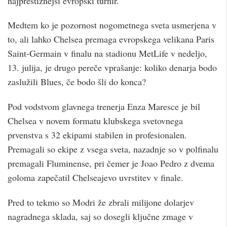
najprestižnejši evropski turnir.
Medtem ko je pozornost nogometnega sveta usmerjena v
to, ali lahko Chelsea premaga evropskega velikana Paris
Saint-Germain v finalu na stadionu MetLife v nedeljo,
13. julija, je drugo pereče vprašanje: koliko denarja bodo
zaslužili Blues, če bodo šli do konca?
Pod vodstvom glavnega trenerja Enza Maresce je bil
Chelsea v novem formatu klubskega svetovnega
prvenstva s 32 ekipami stabilen in profesionalen.
Premagali so ekipe z vsega sveta, nazadnje so v polfinalu
premagali Fluminense, pri čemer je Joao Pedro z dvema
goloma zapečatil Chelseajevo uvrstitev v finale.
Pred to tekmo so Modri ​​že zbrali milijone dolarjev
nagradnega sklada, saj so dosegli ključne zmage v