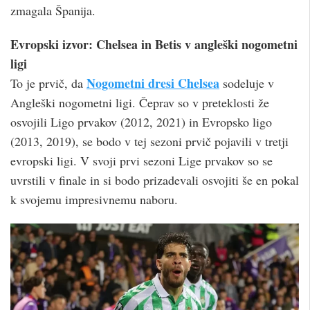
zmagala Španija.
Evropski izvor: Chelsea in Betis v angleški nogometni
ligi
Nogometni dresi Chelsea
To je prvič, da
sodeluje v
Angleški nogometni ligi. Čeprav so v preteklosti že
osvojili Ligo prvakov (2012, 2021) in Evropsko ligo
(2013, 2019), se bodo v tej sezoni prvič pojavili v tretji
evropski ligi. V svoji prvi sezoni Lige prvakov so se
uvrstili v finale in si bodo prizadevali osvojiti še en pokal
k svojemu impresivnemu naboru.