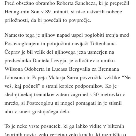
Pred obsežno obrambo Roberta Sancheza, ki je preprečil
Heung-min Son v 89. minuti, si niso ustvarili nobene
priložnosti, da bi povečali to povprečje.
Namesto tega je njihov napad uspel poglobiti trenja med
Postecogloujem in potujočimi navijači Tottenhama.
Čeprav je bil velik del njihovega jeza usmerjen na
predsednika Daniela Levyja, je odločitev o umiku
Wilsona Odoberta in Lucasa Bergvalla za Brennana
Johnsona in Papeja Matarja Sarra povzročila vzklike “Ne
veš, kaj počneš” s strani kopice podpornikov. Ko je
slednji nekaj trenutkov zatem zagrmel s 30-metrovko v
mrežo, si Postecoglou ni mogel pomagati in je stisnil
uho v smeri gostujočega dela.
To je neke vrste posnetek, ki ga lahko vidite v biltenih
športnih novic, zelo verjetno zelo kmalu, ki razmišlja o