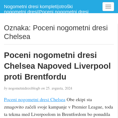
Nogometni dresi kompleti|otroški
T
nogometni dresi|Poceni nogometni dresi
o
g
g
Oznaka:
Poceni nogometni dresi
l
Chelsea
e
n
a
Poceni nogometni dresi
v
i
Chelsea Napoved Liverpool
g
a
proti Brentfordu
t
i
by
nogometnidresiblogb
on
25. avgusta, 2024
o
n
Poceni nogometni dresi Chelsea
Obe ekipi sta
zmagovito začeli svoje kampanje v Premier League, toda
ta tekma med Liverpoolom in Brentfordom bo ponudila