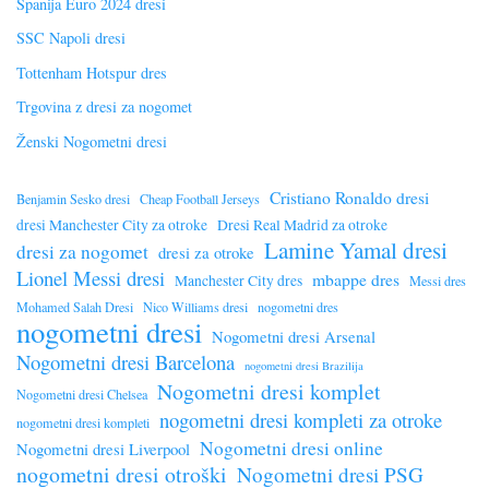
Španija Euro 2024 dresi
SSC Napoli dresi
Tottenham Hotspur dres
Trgovina z dresi za nogomet
Ženski Nogometni dresi
Cristiano Ronaldo dresi
Benjamin Sesko dresi
Cheap Football Jerseys
dresi Manchester City za otroke
Dresi Real Madrid za otroke
Lamine Yamal dresi
dresi za nogomet
dresi za otroke
Lionel Messi dresi
mbappe dres
Manchester City dres
Messi dres
Mohamed Salah Dresi
Nico Williams dresi
nogometni dres
nogometni dresi
Nogometni dresi Arsenal
Nogometni dresi Barcelona
nogometni dresi Brazilija
Nogometni dresi komplet
Nogometni dresi Chelsea
nogometni dresi kompleti za otroke
nogometni dresi kompleti
Nogometni dresi online
Nogometni dresi Liverpool
nogometni dresi otroški
Nogometni dresi PSG