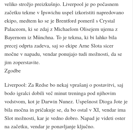
veliko strožjo preizkušnjo. Liverpool je po počasnem
začetku tekme v Ipswichu uspel izkoristiti napredovano
ekipo, medtem ko se je Brentford pomeril s Crystal
Palaceom, ki se zdaj z Michaelom Olisejem ujema z
Bayernom iz Münchna. To je tekma, ki bi lahko bila
precej odprta zadeva, saj so ekipe Arne Slota sicer
močne v napadu, vendar ponujajo tudi možnosti, da se
jim zoperstavite.
Zgodbe
Liverpool: Za Redse bo nekaj vprašanj o postavitvi, saj
bodo igralci dobili več minut treninga pod njihovim
vodstvom, kot je Darwin Nunez. Uspešnost Dioga Jote je
bila močna in pričakuje se, da bo ostal v XI, vendar ima
Slot možnosti, kar je vedno dobro. Napad je videti oster
na začetku, vendar je ponavljanje ključno.