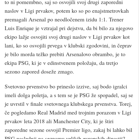
to ni pomembno, saj so osvojili svoj drugi zaporedni
naslov v Ligi prvakov, potem ko so po enajstmetrovkah
premagali Arsenal po neodločenem izidu 1:1. Trener
Luis Enrique je vztrajal pri dejstvu, da bi bilo za njegovo
ekipo lažje osvojiti svoj drugi naslov v Ligi prvakov kot
lani, ko so osvojili prvega v klubski zgodovini, in čeprav
je bilo morda težko prebiti Arsenalovo obrambo, je to
ekipa PSG, ki je v edinstvenem položaju, da tretjo
sezono zapored doseže zmago.
Svetovno prvenstvo bo prineslo izzive, saj bodo igralci
imeli dolga poletja, a s tem se je PSG že spopadel, saj se
je uvrstil v finale svetovnega klubskega prvenstva. Torej,
če pogledamo Real Madrid med trojnim porazom v Ligi
prvakov leta 2018 ali Manchester City, ki je štiri
zaporedne sezone osvojil Premier ligo, zakaj bi lahko bil
PSG naslednji na seznamu velikih evropskih dinastij?