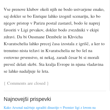
Vse prenove klubov okoli njih ne bodo ustvarjene enako,
saj dokler se bo Enrique lahko izognil scenariju, ko bo
njegov pristop v Parizu postal zastarel, bodo še naprej
favoriti v Ligi prvakov, dokler bodo zvezdniki v ekipi
zdravi. Da bi Ousmane Dembele in Khvicha
Kvaratschelia lahko precej časa izostala z igrišč, a ker to
trenutno nista težavi in ​​Kvaratschelia ne bo šel na
svetovno prvenstvo, ni nekaj, zaradi česar bi si morali
preveč delati skrbi. Sta kralja Evrope in njuna vladavina
se lahko nadaljuje še leta.
{
Comments are closed
}
Najnovejši prispevki
Kako Arsenal načrtuje zgraditi dinastijo v Premier ligi z lovom na