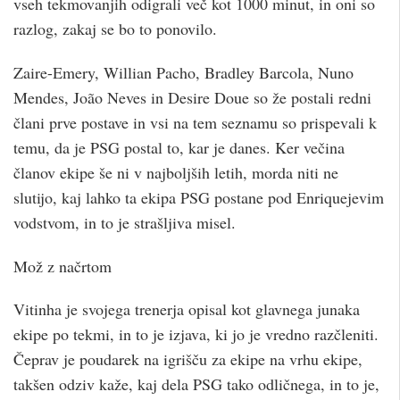
vseh tekmovanjih odigrali več kot 1000 minut, in oni so
razlog, zakaj se bo to ponovilo.
Zaire-Emery, Willian Pacho, Bradley Barcola, Nuno
Mendes, João Neves in Desire Doue so že postali redni
člani prve postave in vsi na tem seznamu so prispevali k
temu, da je PSG postal to, kar je danes. Ker večina
članov ekipe še ni v najboljših letih, morda niti ne
slutijo, kaj lahko ta ekipa PSG postane pod Enriquejevim
vodstvom, in to je strašljiva misel.
Mož z načrtom
Vitinha je svojega trenerja opisal kot glavnega junaka
ekipe po tekmi, in to je izjava, ki jo je vredno razčleniti.
Čeprav je poudarek na igrišču za ekipe na vrhu ekipe,
takšen odziv kaže, kaj dela PSG tako odličnega, in to je,