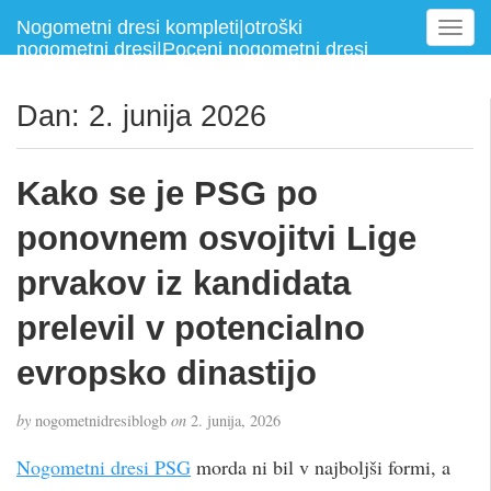
Nogometni dresi kompleti|otroški
T
nogometni dresi|Poceni nogometni dresi
o
g
g
Dan:
2. junija 2026
l
e
n
Kako se je PSG po
a
v
ponovnem osvojitvi Lige
i
g
prvakov iz kandidata
a
prelevil v potencialno
t
i
evropsko dinastijo
o
n
by
nogometnidresiblogb
on
2. junija, 2026
Nogometni dresi PSG
morda ni bil v najboljši formi, a