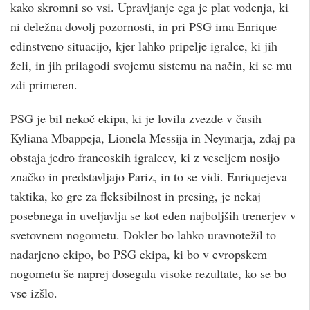
kako skromni so vsi. Upravljanje ega je plat vodenja, ki
ni deležna dovolj pozornosti, in pri PSG ima Enrique
edinstveno situacijo, kjer lahko pripelje igralce, ki jih
želi, in jih prilagodi svojemu sistemu na način, ki se mu
zdi primeren.
PSG je bil nekoč ekipa, ki je lovila zvezde v časih
Kyliana Mbappeja, Lionela Messija in Neymarja, zdaj pa
obstaja jedro francoskih igralcev, ki z veseljem nosijo
značko in predstavljajo Pariz, in to se vidi. Enriquejeva
taktika, ko gre za fleksibilnost in presing, je nekaj
posebnega in uveljavlja se kot eden najboljših trenerjev v
svetovnem nogometu. Dokler bo lahko uravnotežil to
nadarjeno ekipo, bo PSG ekipa, ki bo v evropskem
nogometu še naprej dosegala visoke rezultate, ko se bo
vse izšlo.