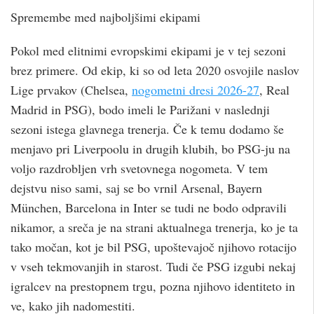
Spremembe med najboljšimi ekipami
Pokol med elitnimi evropskimi ekipami je v tej sezoni
brez primere. Od ekip, ki so od leta 2020 osvojile naslov
Lige prvakov (Chelsea,
nogometni dresi 2026-27
, Real
Madrid in PSG), bodo imeli le Parižani v naslednji
sezoni istega glavnega trenerja. Če k temu dodamo še
menjavo pri Liverpoolu in drugih klubih, bo PSG-ju na
voljo razdrobljen vrh svetovnega nogometa. V tem
dejstvu niso sami, saj se bo vrnil Arsenal, Bayern
München, Barcelona in Inter se tudi ne bodo odpravili
nikamor, a sreča je na strani aktualnega trenerja, ko je ta
tako močan, kot je bil PSG, upoštevajoč njihovo rotacijo
v vseh tekmovanjih in starost. Tudi če PSG izgubi nekaj
igralcev na prestopnem trgu, pozna njihovo identiteto in
ve, kako jih nadomestiti.