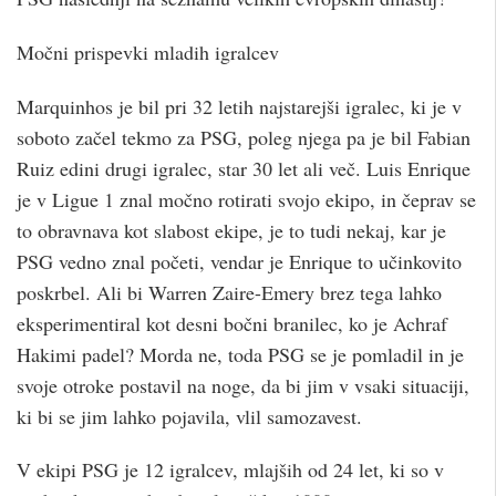
Močni prispevki mladih igralcev
Marquinhos je bil pri 32 letih najstarejši igralec, ki je v
soboto začel tekmo za PSG, poleg njega pa je bil Fabian
Ruiz edini drugi igralec, star 30 let ali več. Luis Enrique
je v Ligue 1 znal močno rotirati svojo ekipo, in čeprav se
to obravnava kot slabost ekipe, je to tudi nekaj, kar je
PSG vedno znal početi, vendar je Enrique to učinkovito
poskrbel. Ali bi Warren Zaire-Emery brez tega lahko
eksperimentiral kot desni bočni branilec, ko je Achraf
Hakimi padel? Morda ne, toda PSG se je pomladil in je
svoje otroke postavil na noge, da bi jim v vsaki situaciji,
ki bi se jim lahko pojavila, vlil samozavest.
V ekipi PSG je 12 igralcev, mlajših od 24 let, ki so v