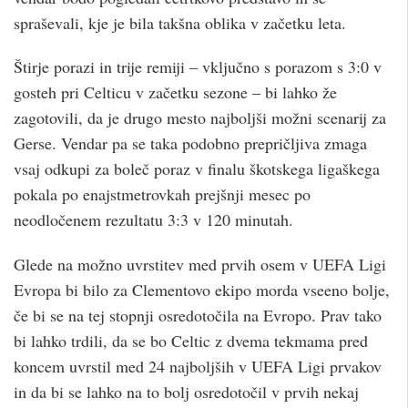
spraševali, kje je bila takšna oblika v začetku leta.
Štirje porazi in trije remiji – vključno s porazom s 3:0 v
gosteh pri Celticu v začetku sezone – bi lahko že
zagotovili, da je drugo mesto najboljši možni scenarij za
Gerse. Vendar pa se taka podobno prepričljiva zmaga
vsaj odkupi za boleč poraz v finalu škotskega ligaškega
pokala po enajstmetrovkah prejšnji mesec po
neodločenem rezultatu 3:3 v 120 minutah.
Glede na možno uvrstitev med prvih osem v UEFA Ligi
Evropa bi bilo za Clementovo ekipo morda vseeno bolje,
če bi se na tej stopnji osredotočila na Evropo. Prav tako
bi lahko trdili, da se bo Celtic z dvema tekmama pred
koncem uvrstil med 24 najboljših v UEFA Ligi prvakov
in da bi se lahko na to bolj osredotočil v prvih nekaj