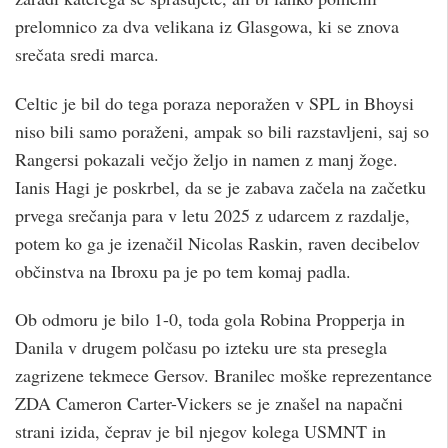
prelomnico za dva velikana iz Glasgowa, ki se znova
srečata sredi marca.
Celtic je bil do tega poraza neporažen v SPL in Bhoysi
niso bili samo poraženi, ampak so bili razstavljeni, saj so
Rangersi pokazali večjo željo in namen z manj žoge.
Ianis Hagi je poskrbel, da se je zabava začela na začetku
prvega srečanja para v letu 2025 z udarcem z razdalje,
potem ko ga je izenačil Nicolas Raskin, raven decibelov
občinstva na Ibroxu pa je po tem komaj padla.
Ob odmoru je bilo 1-0, toda gola Robina Propperja in
Danila v drugem polčasu po izteku ure sta presegla
zagrizene tekmece Gersov. Branilec moške reprezentance
ZDA Cameron Carter-Vickers se je znašel na napačni
strani izida, čeprav je bil njegov kolega USMNT in