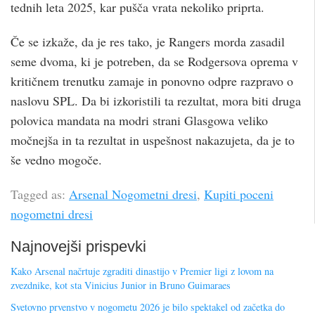
tednih leta 2025, kar pušča vrata nekoliko priprta.
Če se izkaže, da je res tako, je Rangers morda zasadil
seme dvoma, ki je potreben, da se Rodgersova oprema v
kritičnem trenutku zamaje in ponovno odpre razpravo o
naslovu SPL. Da bi izkoristili ta rezultat, mora biti druga
polovica mandata na modri strani Glasgowa veliko
močnejša in ta rezultat in uspešnost nakazujeta, da je to
še vedno mogoče.
Tagged as:
Arsenal Nogometni dresi
,
Kupiti poceni
nogometni dresi
Najnovejši prispevki
Kako Arsenal načrtuje zgraditi dinastijo v Premier ligi z lovom na
zvezdnike, kot sta Vinicius Junior in Bruno Guimaraes
Svetovno prvenstvo v nogometu 2026 je bilo spektakel od začetka do