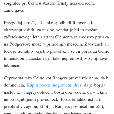
soigralec pri Celticu Auston Trusty neizkoriščena
zamenjava.
Prezgodaj je reči, ali lahko spodbudi Rangerse k
okrevanju v dirki za naslov, vendar je bil to močan
začetek novega leta s strani Clementa in sredstvo pritiska
na Rodgersove može v prihodnjih mesecih. Zaostanek 11
točk je trenutno verjetno prevelik, a še en poraz za Celtic
in nenadoma zaostanek ni tako nepremostljiv za njihove
tekmece.
Čeprav sta tako Celtic kot Rangers preveč izkušena, da bi
domnevala,
Kupiti poceni nogometni dresi
da je boj za
naslov že vnaprej določen, bosta oba vedela, da v tekmi
ne bo izgubljenih preveč točk. Ibrox bi lahko ustvaril
preobrat v zagonu, ki bi ga Rangers poskušal unovčiti,
vendar bodo pogledali četrtkovo predstavo in se