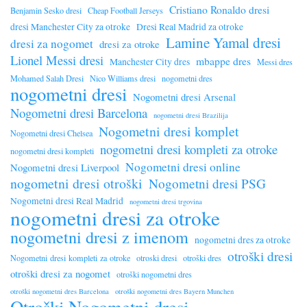
Cristiano Ronaldo dresi
Benjamin Sesko dresi
Cheap Football Jerseys
dresi Manchester City za otroke
Dresi Real Madrid za otroke
Lamine Yamal dresi
dresi za nogomet
dresi za otroke
Lionel Messi dresi
mbappe dres
Manchester City dres
Messi dres
Mohamed Salah Dresi
Nico Williams dresi
nogometni dres
nogometni dresi
Nogometni dresi Arsenal
Nogometni dresi Barcelona
nogometni dresi Brazilija
Nogometni dresi komplet
Nogometni dresi Chelsea
nogometni dresi kompleti za otroke
nogometni dresi kompleti
Nogometni dresi online
Nogometni dresi Liverpool
nogometni dresi otroški
Nogometni dresi PSG
Nogometni dresi Real Madrid
nogometni dresi trgovina
nogometni dresi za otroke
nogometni dresi z imenom
nogometni dres za otroke
otroški dresi
Nogometni dresi kompleti za otroke
otroski dresi
otroški dres
otroški dresi za nogomet
otroški nogometni dres
otroški nogometni dres Barcelona
otroški nogometni dres Bayern Munchen
Otroški Nogometni dresi