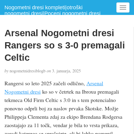
Nogometni dresi kompleti|otroški
T
nogometni dresi|Poceni nogometni dresi
o
g
g
Arsenal Nogometni dresi
l
e
Rangers so s 3-0 premagali
n
a
Celtic
v
i
by
nogometnidresiblogb
on
3. januarja, 2025
g
a
Rangersi so leto 2025 začeli odlično,
Arsenal
t
Nogometni dresi
ko so v četrtek na Ibroxu premagali
i
tekmeca Old Firm Celtic s 3:0 in s tem potencialno
o
n
ponovno odprli boj za naslov prvaka Škotske. Možje
Philippeja Clementa zdaj za ekipo Brendana Rodgersa
zaostajajo za 11 točk, vendar je bila to vrsta prikaza,
zaradi katerega se sprašujete, ali bi lahko pomenil