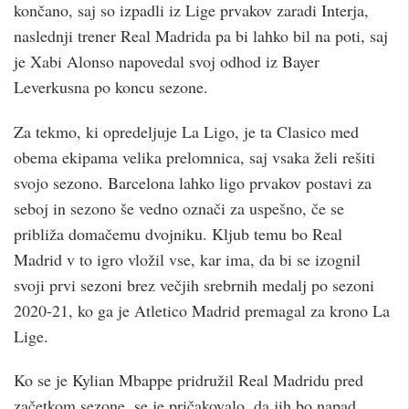
končano, saj so izpadli iz Lige prvakov zaradi Interja,
naslednji trener Real Madrida pa bi lahko bil na poti, saj
je Xabi Alonso napovedal svoj odhod iz Bayer
Leverkusna po koncu sezone.
Za tekmo, ki opredeljuje La Ligo, je ta Clasico med
obema ekipama velika prelomnica, saj vsaka želi rešiti
svojo sezono. Barcelona lahko ligo prvakov postavi za
seboj in sezono še vedno označi za uspešno, če se
približa domačemu dvojniku. Kljub temu bo Real
Madrid v to igro vložil vse, kar ima, da bi se izognil
svoji prvi sezoni brez večjih srebrnih medalj po sezoni
2020-21, ko ga je Atletico Madrid premagal za krono La
Lige.
Ko se je Kylian Mbappe pridružil Real Madridu pred
začetkom sezone, se je pričakovalo, da jih bo napad