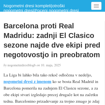
Nogometni dresi kompleti|otroški
T
nogometni dresi|Poceni nogometni dresi
o
g
g
Barcelona proti Real
l
e
Madridu: zadnji El Clasico
n
a
sezone najde dve ekipi pred
v
negotovostjo in preobratom
i
g
a
by
nogometnidresiblogb
on
10. maja, 2025
t
i
La Liga bi lahko bila tako rekoč odločena v nedeljo,
o
nogometni dresi z imenom
ko se bosta Real Madrid in
n
Barcelona pomerila na zadnjem El Clasicu sezone, a za
obe ekipi stvari izgledajo precej drugače kot na začetku
tedna. Barcelonino prizadevanje za trojno zmago je zdaj