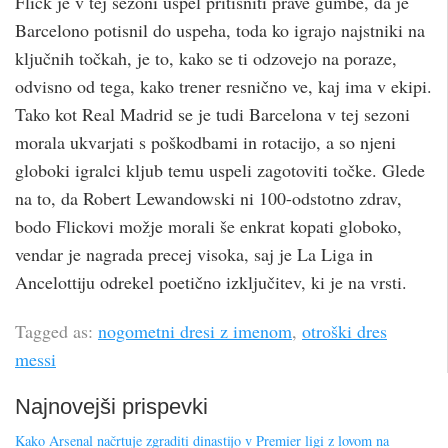
Flick je v tej sezoni uspel pritisniti prave gumbe, da je
Barcelono potisnil do uspeha, toda ko igrajo najstniki na
ključnih točkah, je to, kako se ti odzovejo na poraze,
odvisno od tega, kako trener resnično ve, kaj ima v ekipi.
Tako kot Real Madrid se je tudi Barcelona v tej sezoni
morala ukvarjati s poškodbami in rotacijo, a so njeni
globoki igralci kljub temu uspeli zagotoviti točke. Glede
na to, da Robert Lewandowski ni 100-odstotno zdrav,
bodo Flickovi možje morali še enkrat kopati globoko,
vendar je nagrada precej visoka, saj je La Liga in
Ancelottiju odrekel poetično izključitev, ki je na vrsti.
Tagged as:
nogometni dresi z imenom
,
otroški dres
messi
Najnovejši prispevki
Kako Arsenal načrtuje zgraditi dinastijo v Premier ligi z lovom na