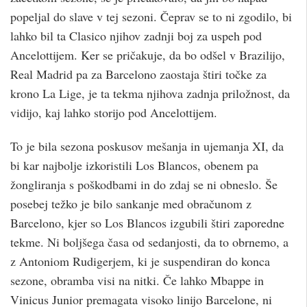
popeljal do slave v tej sezoni. Čeprav se to ni zgodilo, bi
lahko bil ta Clasico njihov zadnji boj za uspeh pod
Ancelottijem. Ker se pričakuje, da bo odšel v Brazilijo,
Real Madrid pa za Barcelono zaostaja štiri točke za
krono La Lige, je ta tekma njihova zadnja priložnost, da
vidijo, kaj lahko storijo pod Ancelottijem.
To je bila sezona poskusov mešanja in ujemanja XI, da
bi kar najbolje izkoristili Los Blancos, obenem pa
žongliranja s poškodbami in do zdaj se ni obneslo. Še
posebej težko je bilo sankanje med obračunom z
Barcelono, kjer so Los Blancos izgubili štiri zaporedne
tekme. Ni boljšega časa od sedanjosti, da to obrnemo, a
z Antoniom Rudigerjem, ki je suspendiran do konca
sezone, obramba visi na nitki. Če lahko Mbappe in
Vinicus Junior premagata visoko linijo Barcelone, ni