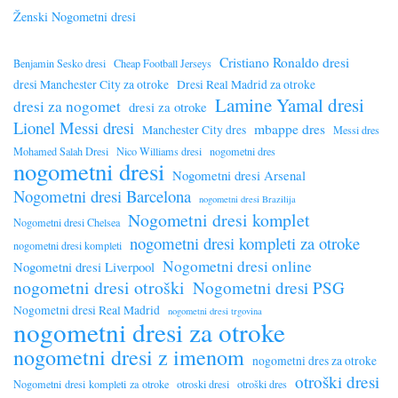
Ženski Nogometni dresi
Cristiano Ronaldo dresi
Benjamin Sesko dresi
Cheap Football Jerseys
dresi Manchester City za otroke
Dresi Real Madrid za otroke
Lamine Yamal dresi
dresi za nogomet
dresi za otroke
Lionel Messi dresi
mbappe dres
Manchester City dres
Messi dres
Mohamed Salah Dresi
Nico Williams dresi
nogometni dres
nogometni dresi
Nogometni dresi Arsenal
Nogometni dresi Barcelona
nogometni dresi Brazilija
Nogometni dresi komplet
Nogometni dresi Chelsea
nogometni dresi kompleti za otroke
nogometni dresi kompleti
Nogometni dresi online
Nogometni dresi Liverpool
nogometni dresi otroški
Nogometni dresi PSG
Nogometni dresi Real Madrid
nogometni dresi trgovina
nogometni dresi za otroke
nogometni dresi z imenom
nogometni dres za otroke
otroški dresi
Nogometni dresi kompleti za otroke
otroski dresi
otroški dres