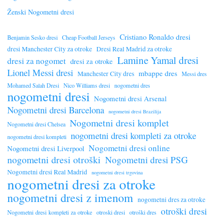
Ženski Nogometni dresi
Cristiano Ronaldo dresi
Benjamin Sesko dresi
Cheap Football Jerseys
dresi Manchester City za otroke
Dresi Real Madrid za otroke
Lamine Yamal dresi
dresi za nogomet
dresi za otroke
Lionel Messi dresi
mbappe dres
Manchester City dres
Messi dres
Mohamed Salah Dresi
Nico Williams dresi
nogometni dres
nogometni dresi
Nogometni dresi Arsenal
Nogometni dresi Barcelona
nogometni dresi Brazilija
Nogometni dresi komplet
Nogometni dresi Chelsea
nogometni dresi kompleti za otroke
nogometni dresi kompleti
Nogometni dresi online
Nogometni dresi Liverpool
nogometni dresi otroški
Nogometni dresi PSG
Nogometni dresi Real Madrid
nogometni dresi trgovina
nogometni dresi za otroke
nogometni dresi z imenom
nogometni dres za otroke
otroški dresi
Nogometni dresi kompleti za otroke
otroski dresi
otroški dres