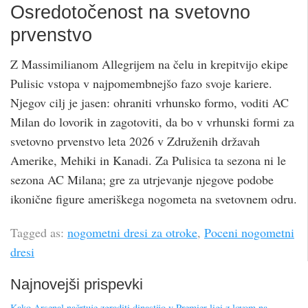
Osredotočenost na svetovno
prvenstvo
Z Massimilianom Allegrijem na čelu in krepitvijo ekipe
Pulisic vstopa v najpomembnejšo fazo svoje kariere.
Njegov cilj je jasen: ohraniti vrhunsko formo, voditi AC
Milan do lovorik in zagotoviti, da bo v vrhunski formi za
svetovno prvenstvo leta 2026 v Združenih državah
Amerike, Mehiki in Kanadi. Za Pulisica ta sezona ni le
sezona AC Milana; gre za utrjevanje njegove podobe
ikonične figure ameriškega nogometa na svetovnem odru.
Tagged as:
nogometni dresi za otroke
,
Poceni nogometni
dresi
Najnovejši prispevki
Kako Arsenal načrtuje zgraditi dinastijo v Premier ligi z lovom na