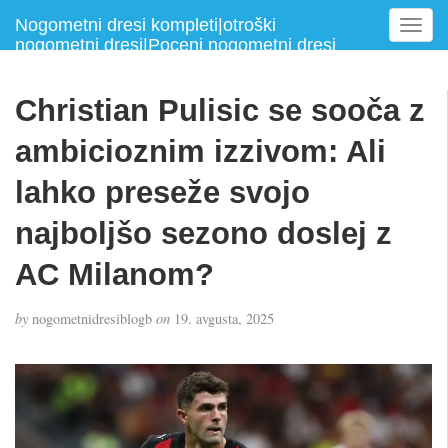
Nogometni dresi kompleti|otroški
T
nogometni dresi|Poceni nogometni dresi
o
g
g
Christian Pulisic se sooča z
l
e
ambicioznim izzivom: Ali
n
a
lahko preseže svojo
v
najboljšo sezono doslej z
i
g
AC Milanom?
a
t
i
by
nogometnidresiblogb
on
19. avgusta, 2025
o
n