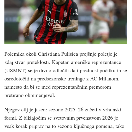
Polemika okoli Christiana Pulisica prejšnje poletje je
zdaj stvar preteklosti. Kapetan ameriške reprezentance
(USMNT) se je drzno odločil: dati prednost počitku in se
osredotočiti na predsezonske treninge z AC Milanom,
namesto da bi se med reprezentančnim premorom
pretirano obremenjeval.
Njegov cilj je jasen: sezono 2025–26 začeti v vrhunski
formi. Z bližajočim se svetovnim prvenstvom 2026 je
vsak korak priprav na to sezono ključnega pomena, tako