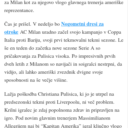
za Milan kot za njegovo vlogo glavnega trenerja ameriške
reprezentance.
Nogometni dresi za
Čas je prišel. V nedeljo bo
otroke
AC Milan uradno začel svojo kampanjo v Coppa
Italia proti Bariju, svoji prvi tekmovalni tekmi sezone. Le
še en teden do začetka nove sezone Serie A so
pričakovanja za Pulisica visoka. Po impresivnih prvih
dveh letih z Milanom so navijači in soigralci nestrpni, da
vidijo, ali lahko ameriški zvezdnik dvigne svoje
sposobnosti na še večje višine.
Lažja poškodba Christiana Pulisica, ki jo je utrpel na
predsezonski tekmi proti Liverpoolu, ni več problem.
Krilni igralec je zdaj popolnoma zdrav in pripravljen na
igro. Pod novim glavnim trenerjem Massimilianom
Allegrijem naj bi “Kapitan Amerika” igral ključno vlogo