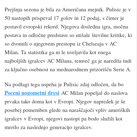
Prejšnja sezona je bila za Američana mejnik. Pulisic je v
50 nastopih prispeval 17 golov in 12 podaj, s čimer je
postavil evropski rekord. Njegova dosledna igra, močna
postava in odločne predstave so utišale številne kritike, ki
so dvomili o njegovem prestopu iz Chelseaja v AC
Milan. Ta statistika ga ni le uveljavila kot enega
najboljših igralcev AC Milana, temveč ga je naredila tudi
za ključno osebnost na mednarodnem prizorišču Serie A.
Na podlagi tega uspeha je Pulisic zdaj odločen, da bo
Poceni nogometni dresi
AC Milan popeljal do naslova
prvaka tako doma kot v Evropi. Njegov napredek je še
posebej pomemben glede na naraščajoči vpliv ameriških
igralcev v Evropi, njegovi nastopi pa bodo služili kot
merilo za naslednjo generacijo igralcev.