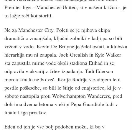
Premier lige – Manchester United, si v našem križcu – je
to lažje reči kot storiti.
Ne za Manchester City. Poleti se je njihova ekipa
dramatično zmanjšala, ključni zobniki v ladji pa so bili
vrženi v vodo. Kevin De Bruyne je želel ostati, a klubska
hierarhija mu ni zaupala. Jack Grealish in Kyle Walker
sta zapustila mirne vode okoli stadiona Etihad in se
odpravila v akvarij z žrtev izpadanja. Tudi Ederson
morda kmalu ne bo več. Ker je Rodrija v zadnjem letu
pestile poškodbe, so bili le štirje od enajsterice, ki je v
soboto nastopila proti Wolverhampton Wanderers, pred
dobrima dvema letoma v ekipi Pepa Guardiole tudi v
finalu Lige prvakov.
Eden od teh je vse bolj podoben možu, ki bo v