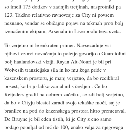
so imeli 175 dotikov v zadnjih tretjinah, nasprotniki pa
123. Takšno relativno ravnovesje za City ni povsem
neznano, vendar se običajno pojavi na tekmah proti bolj
izenačenim ekipam, Arsenalu in Liverpoolu tega sveta.
To verjetno ni le enkraten primer. Navsezadnje vsi
njihovi vzorci novačenja to poletje govorijo o Guardiolini
bolj haalandovski viziji. Rayan Ait-Nouri je bil pri
Wolvesih tranzicijska sila in ko mu žoga pride v
kazenskem prostoru, je manj verjetno, da bo recikliral
posest, ko bi jo lahko zamahnil s čevljem. Če bo
Reijnders gradil na dobrem začetku, se zdi bolj verjetno,
da bo v Cityju blestel zaradi svoje tekaške moči, saj je
branilce na poti do kazenskega prostora hitro premetaval.
De Bruyne je bil eden tistih, ki je City z eno samo
podajo popeljal od nič do 100, enako velja za njegovega