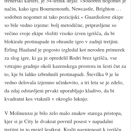
trenerski karieri, je 54-letnik dejal: »Sodoben nogomet je
način, kako igra Bournemouth, Newcastle, Brighton …
sodoben nogomet ni tako pozicijski.« Guardiolove ekipe
so bile vedno izjeme: bolj metodične, pripravljene so
večino svoje ekipe vložiti visoko izven igrišča, da bi
blokirale protinapade in ohranile igro v zadnji tretjini.
Erling Haaland je pogosto izgledal kot neroden primerek
za slog igre, ki ga je opredelil Rodri brez igrišča, vse
vztrajno gradnjo okoli kazenskega prostora in šesti čut za
to, kje bi lahko izbruhnili protinapadi. Številka 9 je še
vedno delovala izjemno učinkovito, a tri leta se je zdelo,
da zdaj odstavljeni prvaki uporabljajo kladivo, da bi
kvadratni kos vtaknili v okroglo luknjo.
V Molineuxu je bilo zelo malo znakov starega pristopa,
kjer si je City le dvakrat povrnil posest v napadalni
tretjini in jo prejel šestkrat. Kralji nagnjenosti k igrišču