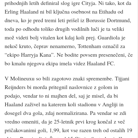
prihodnjih letih definiral slog igre Cityja. Ni tako, kot da
Erling Haaland ni bil ključna osebnost na Etihadu od
dneva, ko je pred tremi leti prišel iz Borussie Dortmund,
toda po odhodu toliko drugih vodilnih luči je ta veliki
mož videti bolj vitalen kot kdaj koli prej. Guardiola je
nekoč kruto, čeprav nenamerno, Tottenham označil za
“ekipo Harryja Kana”. Ne bodite povsem presenečeni, če
bo kmalu njegova ekipa imela videz Haaland FC.
V Molineuxu so bili zagotovo znaki spremembe. Tijjani
Reijnders bi morda pritegnil naslovnice z golom in
podajo, vendar to ni majhen del, saj je misel, da bi
Haaland zaživel na katerem koli stadionu v Angliji in
dosegel dva gola, zdaj normalizirana. Pa vendar se zdi
vredno omeniti, da je 25-letnik prvi krog končal z več
pričakovanimi goli, 1,99, kot vse razen treh od ostalih 19