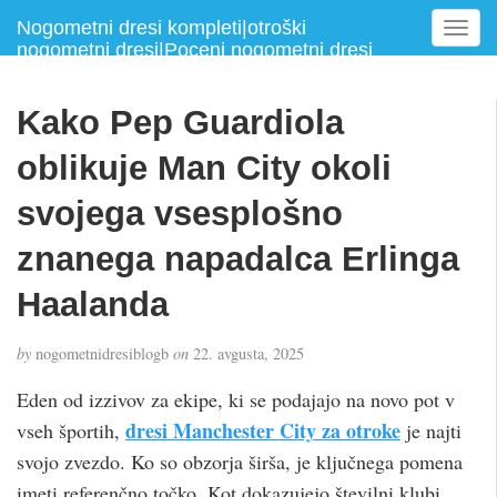
Nogometni dresi kompleti|otroški
T
nogometni dresi|Poceni nogometni dresi
o
g
g
Kako Pep Guardiola
l
e
oblikuje Man City okoli
n
a
svojega vsesplošno
v
znanega napadalca Erlinga
i
g
Haalanda
a
t
i
by
nogometnidresiblogb
on
22. avgusta, 2025
o
Eden od izzivov za ekipe, ki se podajajo na novo pot v
n
dresi Manchester City za otroke
vseh športih,
je najti
svojo zvezdo. Ko so obzorja širša, je ključnega pomena
imeti referenčno točko. Kot dokazujejo številni klubi