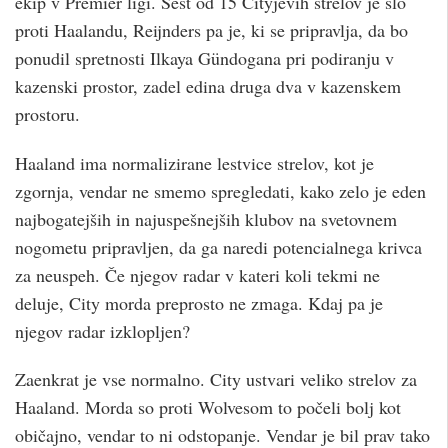
ekip v Premier ligi. Šest od 15 Cityjevih strelov je šlo
proti Haalandu, Reijnders pa je, ki se pripravlja, da bo
ponudil spretnosti Ilkaya Gündogana pri podiranju v
kazenski prostor, zadel edina druga dva v kazenskem
prostoru.
Haaland ima normalizirane lestvice strelov, kot je
zgornja, vendar ne smemo spregledati, kako zelo je eden
najbogatejših in najuspešnejših klubov na svetovnem
nogometu pripravljen, da ga naredi potencialnega krivca
za neuspeh. Če njegov radar v kateri koli tekmi ne
deluje, City morda preprosto ne zmaga. Kdaj pa je
njegov radar izklopljen?
Zaenkrat je vse normalno. City ustvari veliko strelov za
Haaland. Morda so proti Wolvesom to počeli bolj kot
običajno, vendar to ni odstopanje. Vendar je bil prav tako