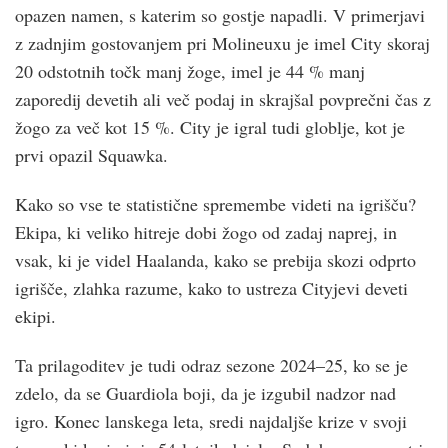
opazen namen, s katerim so gostje napadli. V primerjavi
z zadnjim gostovanjem pri Molineuxu je imel City skoraj
20 odstotnih točk manj žoge, imel je 44 % manj
zaporedij devetih ali več podaj in skrajšal povprečni čas z
žogo za več kot 15 %. City je igral tudi globlje, kot je
prvi opazil Squawka.
Kako so vse te statistične spremembe videti na igrišču?
Ekipa, ki veliko hitreje dobi žogo od zadaj naprej, in
vsak, ki je videl Haalanda, kako se prebija skozi odprto
igrišče, zlahka razume, kako to ustreza Cityjevi deveti
ekipi.
Ta prilagoditev je tudi odraz sezone 2024–25, ko se je
zdelo, da se Guardiola boji, da je izgubil nadzor nad
igro. Konec lanskega leta, sredi najdaljše krize v svoji