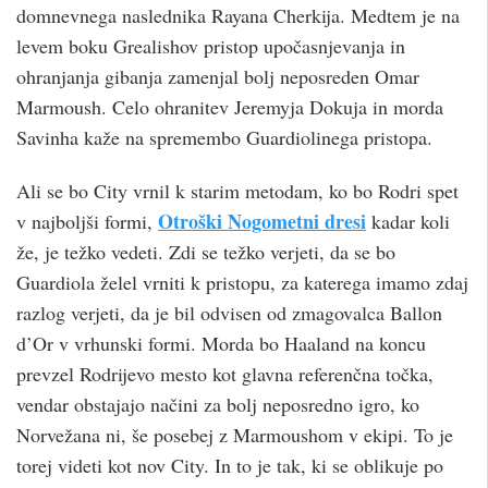
domnevnega naslednika Rayana Cherkija. Medtem je na
levem boku Grealishov pristop upočasnjevanja in
ohranjanja gibanja zamenjal bolj neposreden Omar
Marmoush. Celo ohranitev Jeremyja Dokuja in morda
Savinha kaže na spremembo Guardiolinega pristopa.
Ali se bo City vrnil k starim metodam, ko bo Rodri spet
Otroški Nogometni dresi
v najboljši formi,
kadar koli
že, je težko vedeti. Zdi se težko verjeti, da se bo
Guardiola želel vrniti k pristopu, za katerega imamo zdaj
razlog verjeti, da je bil odvisen od zmagovalca Ballon
d’Or v vrhunski formi. Morda bo Haaland na koncu
prevzel Rodrijevo mesto kot glavna referenčna točka,
vendar obstajajo načini za bolj neposredno igro, ko
Norvežana ni, še posebej z Marmoushom v ekipi. To je
torej videti kot nov City. In to je tak, ki se oblikuje po