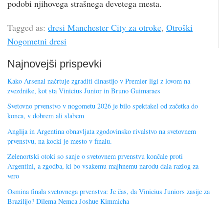
podobi njihovega strašnega devetega mesta.
Tagged as:
dresi Manchester City za otroke
,
Otroški
Nogometni dresi
Najnovejši prispevki
Kako Arsenal načrtuje zgraditi dinastijo v Premier ligi z lovom na
zvezdnike, kot sta Vinicius Junior in Bruno Guimaraes
Svetovno prvenstvo v nogometu 2026 je bilo spektakel od začetka do
konca, v dobrem ali slabem
Anglija in Argentina obnavljata zgodovinsko rivalstvo na svetovnem
prvenstvu, na kocki je mesto v finalu.
Zelenortski otoki so sanje o svetovnem prvenstvu končale proti
Argentini, a zgodba, ki bo vsakemu majhnemu narodu dala razlog za
vero
Osmina finala svetovnega prvenstva: Je čas, da Vinicius Juniors zasije za
Brazilijo? Dilema Nemca Joshue Kimmicha