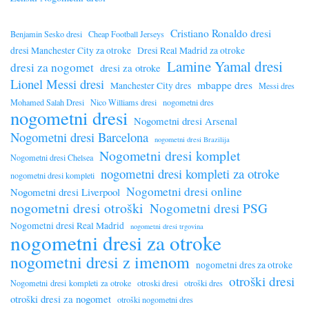
Cristiano Ronaldo dresi
Benjamin Sesko dresi
Cheap Football Jerseys
dresi Manchester City za otroke
Dresi Real Madrid za otroke
Lamine Yamal dresi
dresi za nogomet
dresi za otroke
Lionel Messi dresi
mbappe dres
Manchester City dres
Messi dres
Mohamed Salah Dresi
Nico Williams dresi
nogometni dres
nogometni dresi
Nogometni dresi Arsenal
Nogometni dresi Barcelona
nogometni dresi Brazilija
Nogometni dresi komplet
Nogometni dresi Chelsea
nogometni dresi kompleti za otroke
nogometni dresi kompleti
Nogometni dresi online
Nogometni dresi Liverpool
nogometni dresi otroški
Nogometni dresi PSG
Nogometni dresi Real Madrid
nogometni dresi trgovina
nogometni dresi za otroke
nogometni dresi z imenom
nogometni dres za otroke
otroški dresi
Nogometni dresi kompleti za otroke
otroski dresi
otroški dres
otroški dresi za nogomet
otroški nogometni dres