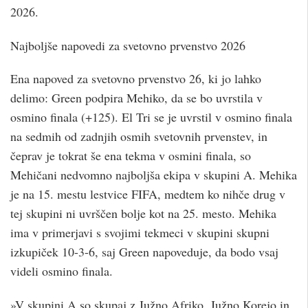
2026.
Najboljše napovedi za svetovno prvenstvo 2026
Ena napoved za svetovno prvenstvo 26, ki jo lahko
delimo: Green podpira Mehiko, da se bo uvrstila v
osmino finala (+125). El Tri se je uvrstil v osmino finala
na sedmih od zadnjih osmih svetovnih prvenstev, in
čeprav je tokrat še ena tekma v osmini finala, so
Mehičani nedvomno najboljša ekipa v skupini A. Mehika
je na 15. mestu lestvice FIFA, medtem ko nihče drug v
tej skupini ni uvrščen bolje kot na 25. mesto. Mehika
ima v primerjavi s svojimi tekmeci v skupini skupni
izkupiček 10-3-6, saj Green napoveduje, da bodo vsaj
videli osmino finala.
»V skupini A so skupaj z Južno Afriko, Južno Korejo in