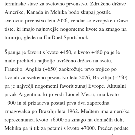
terminske stave za svetovno prvenstvo. Združene države
Amerike, Kanada in Mehika bodo skupaj gostile
svetovno prvenstvo leta 2026, vendar so evropske države
tiste, ki imajo najnovejše nogometne kvote za zmago na
turnirju, glede na FanDuel Sportsbook.
Španija je favorit s kvoto +450, s kvoto +480 pa je le
malo prehitela najbolje uvrščeno državo na svetu,
Francijo. Anglija (+650) zaokrožuje prvo trojico po
kvotah za svetovno prvenstvo leta 2026, Brazilija (+750)
pa je največji nogometni favorit zunaj Evrope. Aktualni
prvak Argentina, ki jo vodi Lionel Messi, ima kvoto
+900 in si prizadeva postati prva dva zaporedna
zmagovalca po Braziliji leta 1962. Medtem ima ameriška
reprezentanca kvoto +6500 za zmago na domačih tleh,
Mehika pa ji tik za petami s kvoto +7000. Preden podate