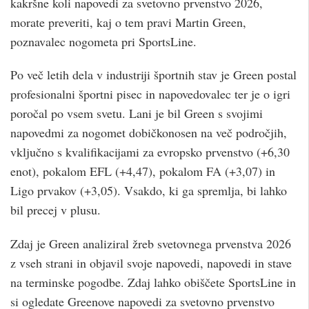
kakršne koli napovedi za svetovno prvenstvo 2026,
morate preveriti, kaj o tem pravi Martin Green,
poznavalec nogometa pri SportsLine.
Po več letih dela v industriji športnih stav je Green postal
profesionalni športni pisec in napovedovalec ter je o igri
poročal po vsem svetu. Lani je bil Green s svojimi
napovedmi za nogomet dobičkonosen na več področjih,
vključno s kvalifikacijami za evropsko prvenstvo (+6,30
enot), pokalom EFL (+4,47), pokalom FA (+3,07) in
Ligo prvakov (+3,05). Vsakdo, ki ga spremlja, bi lahko
bil precej v plusu.
Zdaj je Green analiziral žreb svetovnega prvenstva 2026
z vseh strani in objavil svoje napovedi, napovedi in stave
na terminske pogodbe. Zdaj lahko obiščete SportsLine in
si ogledate Greenove napovedi za svetovno prvenstvo