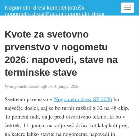
Nogometni dresi kompleti|otroški
T
nogometni dresi|Poceni nogometni dresi
o
g
g
Kvote za svetovno
l
e
prvenstvo v nogometu
n
a
2026: napovedi, stave na
v
terminske stave
i
g
a
by
nogometnidresiblogb
on
3. junija, 2026
t
i
Svetovno prvenstvo v
Nogometni dresi SP 2026
bo
o
največje doslej, saj se bo turnir razširil z 32 na 48 ekip.
n
To pomeni tudi, da je pred otvoritveno tekmo, ki bo v
četrtek, 11. junija, na voljo več držav kot kdaj koli prej,
na katere lahko stavite na nogometne napovedi in