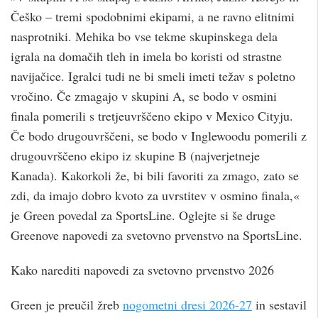
Češko – tremi spodobnimi ekipami, a ne ravno elitnimi
nasprotniki. Mehika bo vse tekme skupinskega dela
igrala na domačih tleh in imela bo koristi od strastne
navijačice. Igralci tudi ne bi smeli imeti težav s poletno
vročino. Če zmagajo v skupini A, se bodo v osmini
finala pomerili s tretjeuvrščeno ekipo v Mexico Cityju.
Če bodo drugouvrščeni, se bodo v Inglewoodu pomerili z
drugouvrščeno ekipo iz skupine B (najverjetneje
Kanada). Kakorkoli že, bi bili favoriti za zmago, zato se
zdi, da imajo dobro kvoto za uvrstitev v osmino finala,«
je Green povedal za SportsLine. Oglejte si še druge
Greenove napovedi za svetovno prvenstvo na SportsLine.
Kako narediti napovedi za svetovno prvenstvo 2026
Green je preučil žreb
nogometni dresi 2026-27
in sestavil