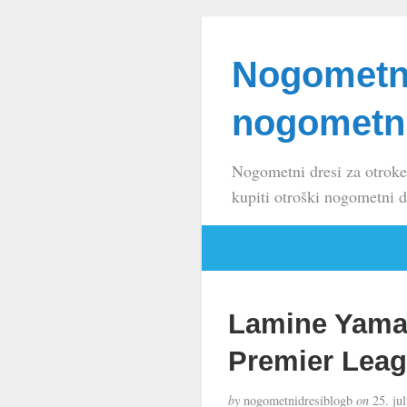
Nogometni
nogometni
Nogometni dresi za otroke
kupiti otroški nogometni d
Lamine Yamal
Premier Lea
by
nogometnidresiblogb
on
25. jul