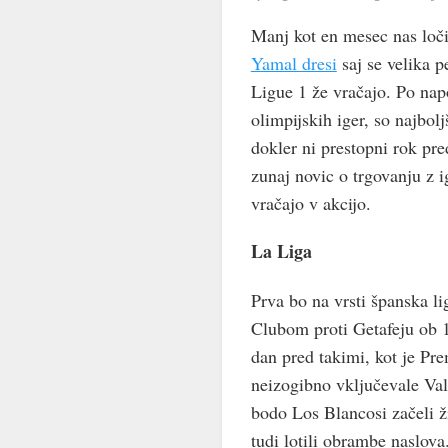
Manj kot en mesec nas loči
Yamal dresi
saj se velika p
Ligue 1 že vračajo. Po na
olimpijskih iger, so najbol
dokler ni prestopni rok pre
zunaj novic o trgovanju z ig
vračajo v akcijo.
La Liga
Prva bo na vrsti španska lig
Clubom proti Getafeju ob 1
dan pred takimi, kot je Pr
neizogibno vključevale Val
bodo Los Blancosi začeli 
tudi lotili obrambe naslova