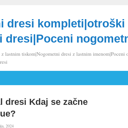
 dresi kompleti|otroški
 dresi|Poceni nogometn
 z lastnim tiskom|Nogometni dresi z lastnim imenom|Poceni o
resi
 dresi Kdaj se začne
gue?
ija, 2024