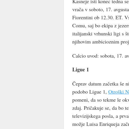
Kasneje isti konec tedna se
vrača v soboto, 17. avgust
Fiorentini ob 12.30. ET. V
Comu, saj bo ekipa z jezer
italijanski vrhunski ligi s
njihovim ambicioznim pro
Calcio uvod: sobota, 17. a
Ligue 1
Čeprav datum začetka še ni
podobo Ligue 1,
Otroški N
pomeni, da so tekme le okv
zdaj. Pričakuje se, da bo 
televizijskega posla, a prv
možje Luisa Enriqueja začn