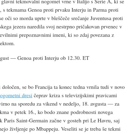
 glavni tekmovalni nogomet vrne v Italijo s Serie A, ki se
a, s tekmama Genoa proti prvaku Interju in Parma proti
se oči so morda uprte v bleščeče srečanje Juventusa proti
skega jezera naredila svoj nestrpno pričakovan prvenec v
 številnimi prepoznavnimi imeni, ki so zdaj povezana z
jektom.
vgust — Genoa proti Interju ob 12.30. ET
 določen, se bo Francija ta konec tedna vrnila tudi v novo
ogometni dresi
čeprav kriza s televizijskimi pravicami
irno na sporedu za vikend v nedeljo, 18. avgusta — za
tekma v petek 16., ko bodo znane podrobnosti novega
ak Paris Saint-Germain začne v gosteh pri Le Havru, saj
ejo življenje po Mbappeju. Veseliti se je treba še tekmi