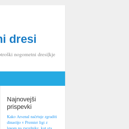
i dresi
troški nogometni dresi|kje
Najnovejši
prispevki
Kako Arsenal načrtuje zgraditi
dinastijo v Premier ligi z
lovom na zvezdnike, kot sta