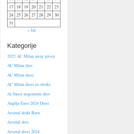
17
18
19
20
21
22
23
24
25
26
27
28
29
30
31
« Jul
Kategorije
2025 AC Milan away jersey
AC Milan dres
AC Milan dresi
AC Milan dresi za otroke
Al Nassr nogometni dres
Anglija Euro 2024 Dresi
Arsenal drakt Barn
Arsenal dres
Arsenal dresi 2024