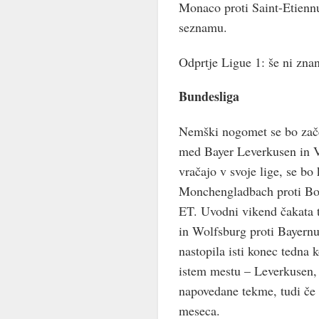
Monaco proti Saint-Etienn
seznamu.
Odprtje Ligue 1: še ni zna
Bundesliga
Nemški nogomet se bo začel
med Bayer Leverkusen in V
vračajo v svoje lige, se bo
Monchengladbach proti Bor
ET. Uvodni vikend čakata 
in Wolfsburg proti Bayern
nastopila isti konec tedna k
istem mestu – Leverkusen,
napovedane tekme, tudi če 
meseca.