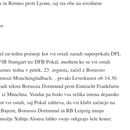
u in Rennes proti Lyonu, saj sta obe na uvodnem
no
 en teden pozneje kot vsi ostali zaradi superpokala DFL
fB Stuttgart ter DFB Pokal, medtem ko se vsi ostali
 konec tedna v petek, 23. avgusta, začel z Borussio
ussii Monchengladbach. . prvaki Leverkusen ob 14.30.
tudi tekmi Borussia Dortmund proti Eintracht Frankfurtu
u iz Münchna. Vendar pa bodo vsa velika imena dejansko
ot vsi ostali, saj Pokal zahteva, da vsi klubi začnejo na
 Bayern, Borussia Dortmund in RB Leipzig imajo
možje Xabija Alonsa lahko svojo odigrajo šele konec