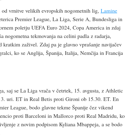
 od vrnitve velikih evropskih nogometnih lig,
Lamine
eterica Premier League, La Liga, Serie A, Bundesliga in
pornem poletju UEFA Euro 2024, Copa America in zdaj
jša nogometna tekmovanja na celini padla z radarja,
d kratkim zaživel. Zdaj pa je glavno vprašanje navijačev
ralci, ko se Anglija, Španija, Italija, Nemčija in Francija
a, saj se La Liga vrača v četrtek, 15. avgusta, z Athletic
3. uri. ET in Real Betis proti Gironi ob 15.30. ET. En
emier League, bodo glavne tekme Španije čez vikend
encio proti Barceloni in Mallorco proti Real Madridu, ko
življenje z novim podpisom Kyliana Mbappeja, a se bodo
.