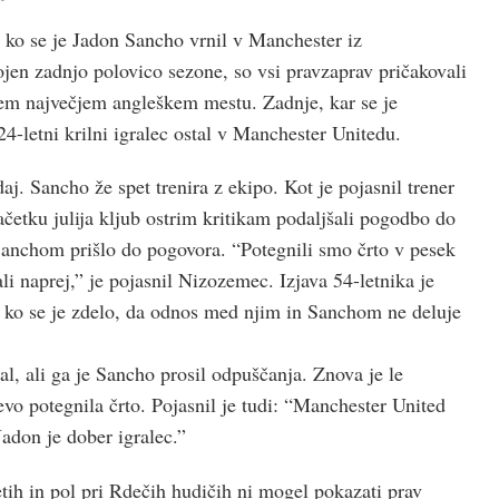
ko se je Jadon Sancho vrnil v Manchester iz
ojen zadnjo polovico sezone, so vsi pravzaprav pričakovali
tjem največjem angleškem mestu. Zadnje, kar se je
 24-letni krilni igralec ostal v Manchester Unitedu.
aj. Sancho že spet trenira z ekipo. Kot je pojasnil trener
četku julija kljub ostrim kritikam podaljšali pogodbo do
Sanchom prišlo do pogovora. “Potegnili smo črto v pesek
ali naprej,” je pojasnil Nizozemec. Izjava 54-letnika je
m ko se je zdelo, da odnos med njim in Sanchom ne deluje
l, ali ga je Sancho prosil odpuščanja. Znova je le
evo potegnila črto. Pojasnil je tudi: “Manchester United
Jadon je dober igralec.”
tih in pol pri Rdečih hudičih ni mogel pokazati prav