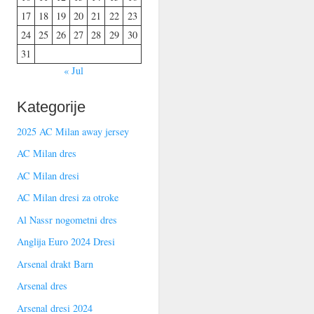
17
18
19
20
21
22
23
24
25
26
27
28
29
30
31
« Jul
Kategorije
2025 AC Milan away jersey
AC Milan dres
AC Milan dresi
AC Milan dresi za otroke
Al Nassr nogometni dres
Anglija Euro 2024 Dresi
Arsenal drakt Barn
Arsenal dres
Arsenal dresi 2024