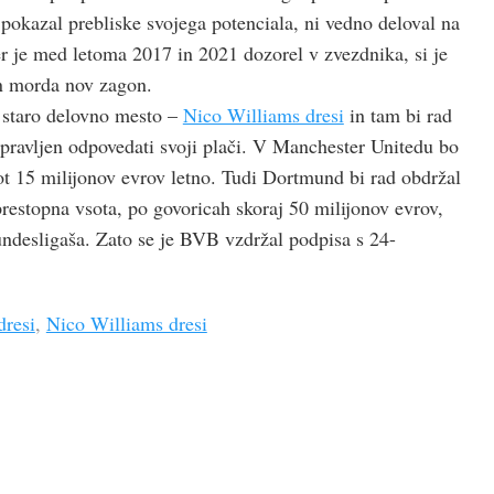
 pokazal prebliske svojega potenciala, ni vedno deloval na
er je med letoma 2017 in 2021 dozorel v zvezdnika, si je
in morda nov zagon.
e staro delovno mesto –
Nico Williams dresi
in tam bi rad
pripravljen odpovedati svoji plači. V Manchester Unitedu bo
kot 15 milijonov evrov letno. Tudi Dortmund bi rad obdržal
prestopna vsota, po govoricah skoraj 50 milijonov evrov,
undesligaša. Zato se je BVB vzdržal podpisa s 24-
resi
,
Nico Williams dresi