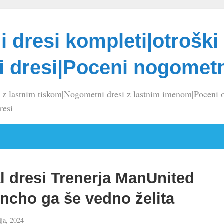
 dresi kompleti|otroški
 dresi|Poceni nogometn
 z lastnim tiskom|Nogometni dresi z lastnim imenom|Poceni o
resi
 dresi Trenerja ManUnited
ncho ga še vedno želita
ija, 2024