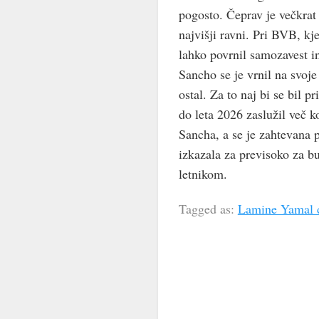
pogosto. Čeprav je večkrat
najvišji ravni. Pri BVB, kj
lahko povrnil samozavest 
Sancho se je vrnil na svoj
ostal. Za to naj bi se bil 
do leta 2026 zaslužil več 
Sancha, a se je zahtevana 
izkazala za previsoko za b
letnikom.
Tagged as:
Lamine Yamal d