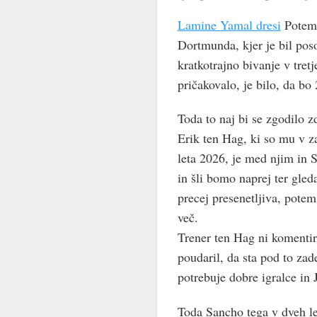
Lamine Yamal dresi
Potem 
Dortmunda, kjer je bil pos
kratkotrajno bivanje v tre
pričakovalo, je bilo, da bo
Toda to naj bi se zgodilo zd
Erik ten Hag, ki so mu v za
leta 2026, je med njim in 
in šli bomo naprej ter gled
precej presenetljiva, pote
več.
Trener ten Hag ni komentira
poudaril, da sta pod to zad
potrebuje dobre igralce in 
Toda Sancho tega v dveh le