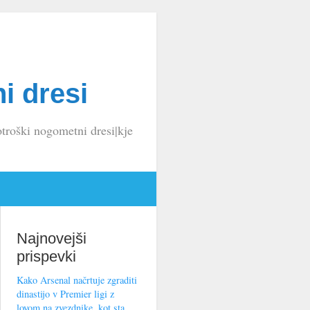
i dresi
troški nogometni dresi|kje
Najnovejši
prispevki
Kako Arsenal načrtuje zgraditi
dinastijo v Premier ligi z
lovom na zvezdnike, kot sta