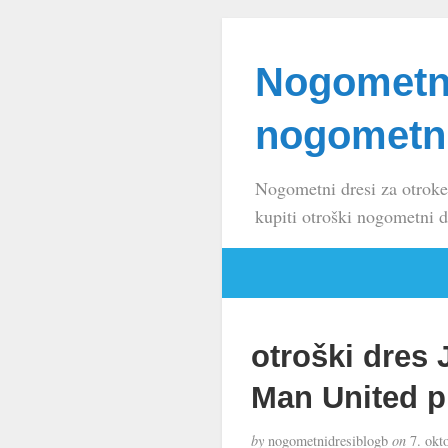
Nogometni
nogometni
Nogometni dresi za otroke
kupiti otroški nogometni d
otroški dres
Man United p
by
nogometnidresiblogb
on
7. okt