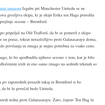
stnim imenom
Izgube pri Manchester Unitedu se ne
hova grozljiva ekipa, ki je ekipi Erika ten Haga priredila
prejšnje sezone – Brentford.
o pripeljal na Old Trafford, da bi se pomeril z ekipo
e en poraz, tokrat nerazložljivo proti Galatasarayu doma,
a do povišanja in zmaga je nujno potrebna za vsako ceno.
mago, ki bo spodbudila njihovo sezono v tem, kar je bilo
neodločenimi izidi in eno samo zmago na sedmih tekmah so
a po zaporednih porazih tukaj in Brentford si bo
, da bi še povečal bedo Uniteda.
sredi tedna proti Galatasarayu. Zato, čeprav Ten Hag še