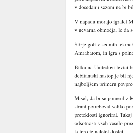
v dosedanji sezoni ne bi bi
V napadu morajo igralci Ma
v nevarna območja, le da so
Štirje goli v sedmih tekma
Amrabatom, in igra s poln
Bitka na Unitedovi levici
debitantski nastop je bil nj
najboljšem primeru povpre
Misel, da bi se pomeril z 
strani potreboval veliko p
preteklosti ignoriral. Tukaj
odsotnosti vseh veselo pris
katero je naletel doslej.