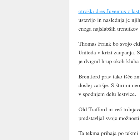
otroški dres Juventus z la
ustavijo in naslednja je nji
enega najslabših trenutkov 
Thomas Frank bo svojo ekip
Uniteda v krizi zaupanja. Š
je dvignil hrup okoli klub
Brentford prav tako išče z
doslej zatišje. S štirimi 
v spodnjem delu lestvice.
Old Trafford ni več trdnjav
predstavljal svoje možnosti
Ta tekma prihaja po tekmi 