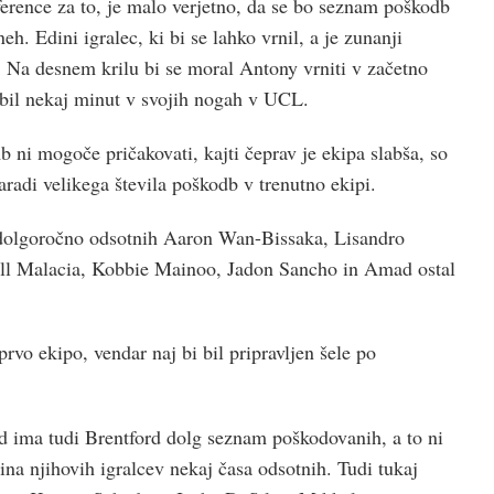
ference za to, je malo verjetno, da se bo seznam poškodb
neh. Edini igralec, ki bi se lahko vrnil, a je zunanji
n. Na desnem krilu bi se moral Antony vrniti v začetno
obil nekaj minut v svojih nogah v UCL.
 ni mogoče pričakovati, kajti čeprav je ekipa slabša, so
radi velikega števila poškodb v trenutno ekipi.
dolgoročno odsotnih Aaron Wan-Bissaka, Lisandro
ll Malacia, Kobbie Mainoo, Jadon Sancho in Amad ostal
prvo ekipo, vendar naj bi bil pripravljen šele po
 ima tudi Brentford dolg seznam poškodovanih, a to ni
ina njihovih igralcev nekaj časa odsotnih. Tudi tukaj