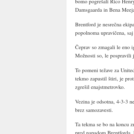
bomo pogrešali Rico Henry
Damsgaarda in Bena Meej
Brentford je nesrečna ekip
popolnoma upravičena, saj n
Čeprav so zmagali le eno ig
Možnosti so, le pospravili j
To pomeni težave za United
tekmo zapustil štiri, je pro
zgrešil enajstmetrovko.
Vezina je odsotna, 4-3-3 ne
brez samozavesti.
Ta tekma se bo na koncu zm
pred napadom Brentforda, k