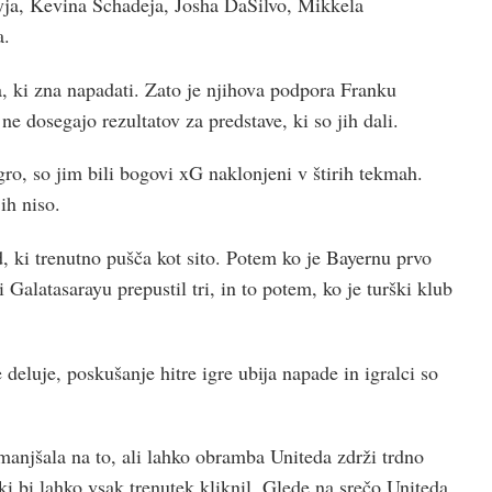
ja, Kevina Schadeja, Josha DaSilvo, Mikkela
a.
a, ki zna napadati. Zato je njihova podpora Franku
e dosegajo rezultatov za predstave, ki so jih dali.
ro, so jim bili bogovi xG naklonjeni v štirih tekmah.
ih niso.
, ki trenutno pušča kot sito. Potem ko je Bayernu prvo
ti Galatasarayu prepustil tri, in to potem, ko je turški klub
 deluje, poskušanje hitre igre ubija napade in igralci so
anjšala na to, ali lahko obramba Uniteda zdrži trdno
i bi lahko vsak trenutek kliknil. Glede na srečo Uniteda