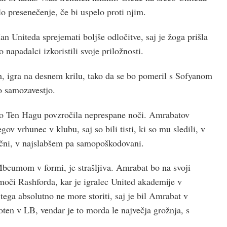
lo presenečenje, če bi uspelo proti njim.
n Uniteda sprejemati boljše odločitve, saj je žoga prišla
 napadalci izkoristili svoje priložnosti.
h, igra na desnem krilu, tako da se bo pomeril s Sofyanom
o samozavestjo.
 bo Ten Hagu povzročila neprespane noči. Amrabatov
egov vrhunec v klubu, saj so bili tisti, ki so mu sledili, v
čni, v najslabšem pa samopoškodovani.
Mbeumom v formi, je strašljiva. Amrabat bo na svoji
omoči Rashforda, kar je igralec United akademije v
 tega absolutno ne more storiti, saj je bil Amrabat v
oten v LB, vendar je to morda le največja grožnja, s