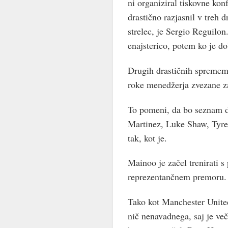
ni organiziral tiskovne kon
drastično razjasnil v treh d
strelec, je Sergio Reguilo
enajsterico, potem ko je d
Drugih drastičnih sprememb
roke menedžerja zvezane za
To pomeni, da bo seznam 
Martinez, Luke Shaw, Tyre
tak, kot je.
Mainoo je začel trenirati s 
reprezentančnem premoru.
Tako kot Manchester United
nič nenavadnega, saj je več