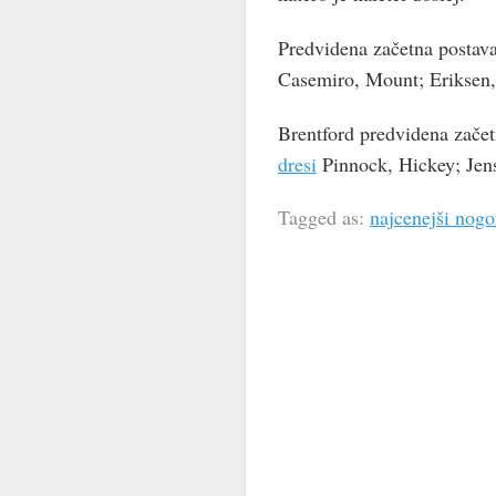
Predvidena začetna postav
Casemiro, Mount; Eriksen,
Brentford predvidena začet
dresi
Pinnock, Hickey; Jens
Tagged as:
najcenejši nogo