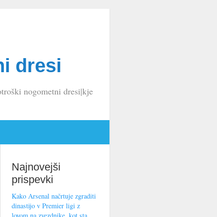
i dresi
troški nogometni dresi|kje
Najnovejši
prispevki
Kako Arsenal načrtuje zgraditi
dinastijo v Premier ligi z
lovom na zvezdnike, kot sta