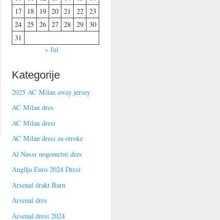
17
18
19
20
21
22
23
24
25
26
27
28
29
30
31
« Jul
Kategorije
2025 AC Milan away jersey
AC Milan dres
AC Milan dresi
AC Milan dresi za otroke
Al Nassr nogometni dres
Anglija Euro 2024 Dresi
Arsenal drakt Barn
Arsenal dres
Arsenal dresi 2024