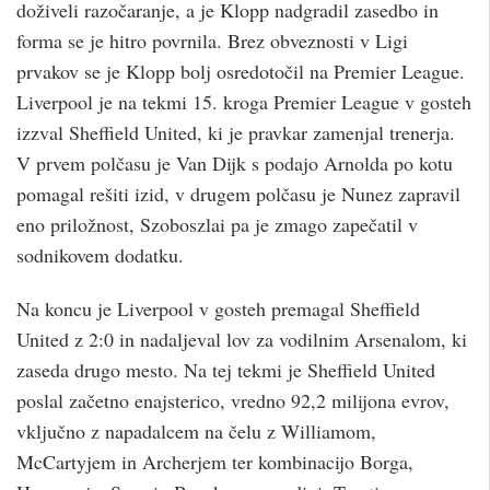
doživeli razočaranje, a je Klopp nadgradil zasedbo in
forma se je hitro povrnila. Brez obveznosti v Ligi
prvakov se je Klopp bolj osredotočil na Premier League.
Liverpool je na tekmi 15. kroga Premier League v gosteh
izzval Sheffield United, ki je pravkar zamenjal trenerja.
V prvem polčasu je Van Dijk s podajo Arnolda po kotu
pomagal rešiti izid, v drugem polčasu je Nunez zapravil
eno priložnost, Szoboszlai pa je zmago zapečatil v
sodnikovem dodatku.
Na koncu je Liverpool v gosteh premagal Sheffield
United z 2:0 in nadaljeval lov za vodilnim Arsenalom, ki
zaseda drugo mesto. Na tej tekmi je Sheffield United
poslal začetno enajsterico, vredno 92,2 milijona evrov,
vključno z napadalcem na čelu z Williamom,
McCartyjem in Archerjem ter kombinacijo Borga,