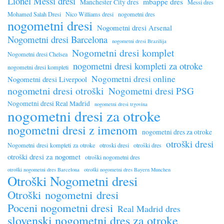
Lionel Messi dresi
mbappe dres
Manchester City dres
Messi dres
Mohamed Salah Dresi
Nico Williams dresi
nogometni dres
nogometni dresi
Nogometni dresi Arsenal
Nogometni dresi Barcelona
nogometni dresi Brazilija
Nogometni dresi komplet
Nogometni dresi Chelsea
nogometni dresi kompleti za otroke
nogometni dresi kompleti
Nogometni dresi online
Nogometni dresi Liverpool
nogometni dresi otroški
Nogometni dresi PSG
Nogometni dresi Real Madrid
nogometni dresi trgovina
nogometni dresi za otroke
nogometni dresi z imenom
nogometni dres za otroke
otroški dresi
Nogometni dresi kompleti za otroke
otroski dresi
otroški dres
otroški dresi za nogomet
otroški nogometni dres
otroški nogometni dres Barcelona
otroški nogometni dres Bayern Munchen
Otroški Nogometni dresi
Otroški nogometni dresi
Poceni nogometni dresi
Real Madrid dres
slovenski nogometni dres za otroke