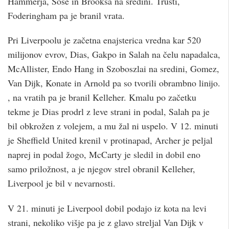
Hammerja, Sose in Brooksa na sredini. Trusti,
Foderingham pa je branil vrata.
Pri Liverpoolu je začetna enajsterica vredna kar 520
milijonov evrov, Dias, Gakpo in Salah na čelu napadalca,
McAllister, Endo Hang in Szoboszlai na sredini, Gomez,
Van Dijk, Konate in Arnold pa so tvorili obrambno linijo.
, na vratih pa je branil Kelleher. Kmalu po začetku
tekme je Dias prodrl z leve strani in podal, Salah pa je
bil obkrožen z volejem, a mu žal ni uspelo. V 12. minuti
je Sheffield United krenil v protinapad, Archer je peljal
naprej in podal žogo, McCarty je sledil in dobil eno
samo priložnost, a je njegov strel obranil Kelleher,
Liverpool je bil v nevarnosti.
V 21. minuti je Liverpool dobil podajo iz kota na levi
strani, nekoliko višje pa je z glavo streljal Van Dijk v