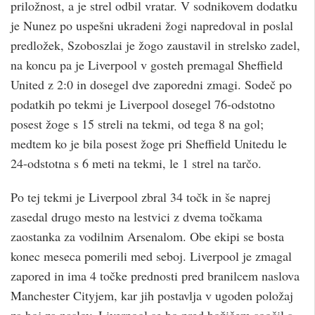
priložnost, a je strel odbil vratar. V sodnikovem dodatku
je Nunez po uspešni ukradeni žogi napredoval in poslal
predložek, Szoboszlai je žogo zaustavil in strelsko zadel,
na koncu pa je Liverpool v gosteh premagal Sheffield
United z 2:0 in dosegel dve zaporedni zmagi. Sodeč po
podatkih po tekmi je Liverpool dosegel 76-odstotno
posest žoge s 15 streli na tekmi, od tega 8 na gol;
medtem ko je bila posest žoge pri Sheffield Unitedu le
24-odstotna s 6 meti na tekmi, le 1 strel na tarčo.
Po tej tekmi je Liverpool zbral 34 točk in še naprej
zasedal drugo mesto na lestvici z dvema točkama
zaostanka za vodilnim Arsenalom. Obe ekipi se bosta
konec meseca pomerili med seboj. Liverpool je zmagal
zapored in ima 4 točke prednosti pred branilcem naslova
Manchester Cityjem, kar jih postavlja v ugoden položaj