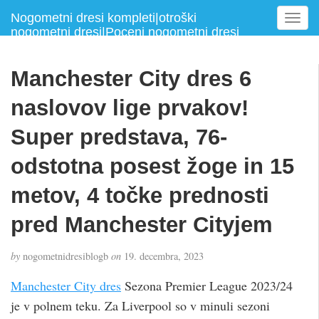
Nogometni dresi kompleti|otroški
T
nogometni dresi|Poceni nogometni dresi
o
g
g
Manchester City dres 6
l
e
naslovov lige prvakov!
n
a
Super predstava, 76-
v
odstotna posest žoge in 15
i
g
metov, 4 točke prednosti
a
t
pred Manchester Cityjem
i
o
n
by
nogometnidresiblogb
on
19. decembra, 2023
Manchester City dres
Sezona Premier League 2023/24
je v polnem teku. Za Liverpool so v minuli sezoni