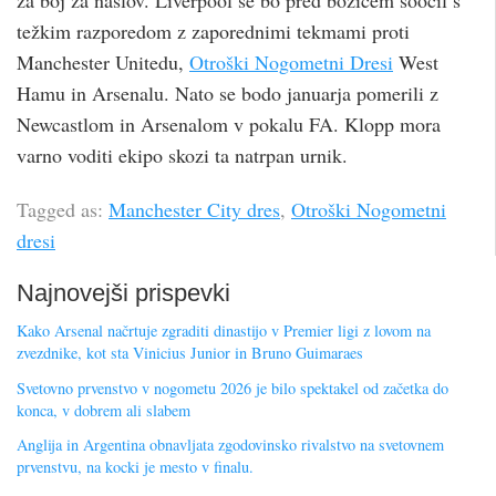
za boj za naslov. Liverpool se bo pred božičem soočil s
težkim razporedom z zaporednimi tekmami proti
Manchester Unitedu,
Otroški Nogometni Dresi
West
Hamu in Arsenalu. Nato se bodo januarja pomerili z
Newcastlom in Arsenalom v pokalu FA. Klopp mora
varno voditi ekipo skozi ta natrpan urnik.
Tagged as:
Manchester City dres
,
Otroški Nogometni
dresi
Najnovejši prispevki
Kako Arsenal načrtuje zgraditi dinastijo v Premier ligi z lovom na
zvezdnike, kot sta Vinicius Junior in Bruno Guimaraes
Svetovno prvenstvo v nogometu 2026 je bilo spektakel od začetka do
konca, v dobrem ali slabem
Anglija in Argentina obnavljata zgodovinsko rivalstvo na svetovnem
prvenstvu, na kocki je mesto v finalu.