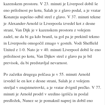
kazenskem prostoru. V 23. minuti je Liverpool dobil še
eno priložnost po kotu, Salah je z glavo podal, a je vratar
Konateju uspešno odbil strel z glavo. V 37. minuti tekme
je Alexander-Arnold iz Liverpoola izvedel kot z desne
strani, Van Dijk je v kazenskem prostoru z volejem
zadel, ne da bi ga kdo branil, ta gol pa je prekinil tekmo
in Liverpoolu omogočil zmago v gosteh. Vodi Sheffield
United z 1-0. Nato je v 40. minuti Liverpool dobil še eno
priložnost po kotu, Van Dijkov strel z glavo pa je bil
previsok, da bi predstavljal nevarnost.
Po začetku drugega polčasa je v 55. minuti Arnold
izvedel še en kot z desne strani, Salah je z volejem
streljal v enajstmetrovki, a je vratar dvignil prečko. V 77.
minuti je Arnold prodrl v sredino igrišča in poslal
predložek, Nunez se je pomaknil naprej in dobil eno