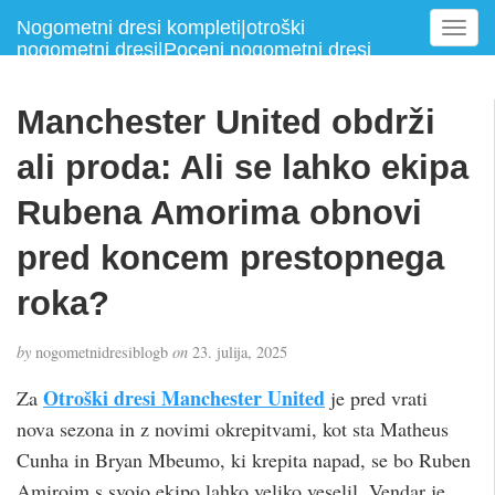
Nogometni dresi kompleti|otroški
T
nogometni dresi|Poceni nogometni dresi
o
g
g
Manchester United obdrži
l
e
ali proda: Ali se lahko ekipa
n
a
Rubena Amorima obnovi
v
pred koncem prestopnega
i
g
roka?
a
t
i
by
nogometnidresiblogb
on
23. julija, 2025
o
Otroški dresi Manchester United
Za
je pred vrati
n
nova sezona in z novimi okrepitvami, kot sta Matheus
Cunha in Bryan Mbeumo, ki krepita napad, se bo Ruben
Amiroim s svojo ekipo lahko veliko veselil. Vendar je