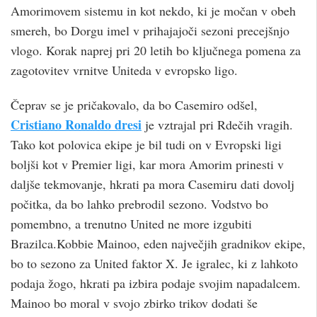
Amorimovem sistemu in kot nekdo, ki je močan v obeh
smereh, bo Dorgu imel v prihajajoči sezoni precejšnjo
vlogo. Korak naprej pri 20 letih bo ključnega pomena za
zagotovitev vrnitve Uniteda v evropsko ligo.
Čeprav se je pričakovalo, da bo Casemiro odšel,
Cristiano Ronaldo dresi
je vztrajal pri Rdečih vragih.
Tako kot polovica ekipe je bil tudi on v Evropski ligi
boljši kot v Premier ligi, kar mora Amorim prinesti v
daljše tekmovanje, hkrati pa mora Casemiru dati dovolj
počitka, da bo lahko prebrodil sezono. Vodstvo bo
pomembno, a trenutno United ne more izgubiti
Brazilca.Kobbie Mainoo, eden največjih gradnikov ekipe,
bo to sezono za United faktor X. Je igralec, ki z lahkoto
podaja žogo, hkrati pa izbira podaje svojim napadalcem.
Mainoo bo moral v svojo zbirko trikov dodati še