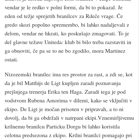
vendar je le redko v polni formi, da bi to pokazal. Je
eden od težje sprejetih branilcev za Rdeče vrage. Če
gredo skozi popolno spremembo, bi lahko nadaljevali z
delom, vendar ne hkrati, ko poskušajo zmagovati. To je
del glavne težave Uniteda: klub bi bilo treba razstaviti in
ga obnoviti, če pa se to ne bo zgodilo, mora Martinez
ostati.
Nizozemski branilec ima res prostor za rast, a zdi se, kot
da je bil Matthijs de Ligt kupljen zaradi poznavanja
prejšnjega trenerja Erika ten Haga. Zaradi tega je pod
vodstvom Rubena Amorima v dilemi, kako se vključiti v
ekipo. De Ligt je močan prisoten v pripravah, a to ni
dovolj, da bi ga obdržali v natrpani ekipi.Vznemirljivemu
krilnemu branilcu Particku Dorgu bi lahko koristila
celotna predsezona z ekipo. Krilni branilci pomagajo pri