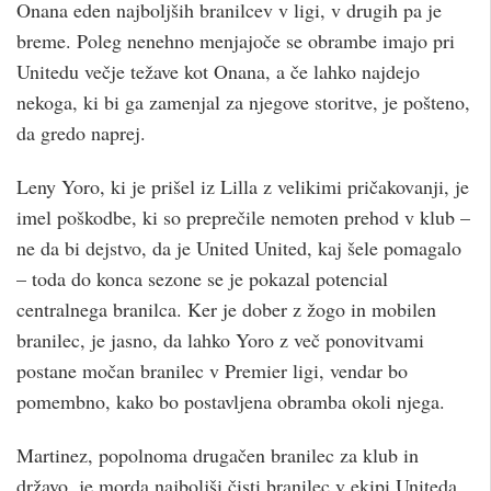
Onana eden najboljših branilcev v ligi, v drugih pa je
breme. Poleg nenehno menjajoče se obrambe imajo pri
Unitedu večje težave kot Onana, a če lahko najdejo
nekoga, ki bi ga zamenjal za njegove storitve, je pošteno,
da gredo naprej.
Leny Yoro, ki je prišel iz Lilla z velikimi pričakovanji, je
imel poškodbe, ki so preprečile nemoten prehod v klub –
ne da bi dejstvo, da je United United, kaj šele pomagalo
– toda do konca sezone se je pokazal potencial
centralnega branilca. Ker je dober z žogo in mobilen
branilec, je jasno, da lahko Yoro z več ponovitvami
postane močan branilec v Premier ligi, vendar bo
pomembno, kako bo postavljena obramba okoli njega.
Martinez, popolnoma drugačen branilec za klub in
državo, je morda najboljši čisti branilec v ekipi Uniteda,