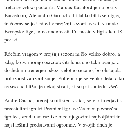
treba še veliko postoriti. Marcus Rashford je na poti v
Barcelono, Alejandro Garnacho bi lahko bil izven igre,
in čeprav se je United v prejšnji sezoni uvrstil v finale
Evropske lige, to ne nadomesti 15. mesta v ligi s kar 18
porazi.
Rdečim vragom v prejšnji sezoni ni šlo veliko dobro, a
zdaj, ko se morajo osredotočiti le na eno tekmovanje z
doslednim trenerjem skozi celotno sezono, bo obstajala
priložnost za izboljšanje. Potrebno je še veliko dela, a ko
se sezona bliža, je nekaj stvari, ki so pri Unitedu všeč.
Andre Onana, precej konflikten vratar, se v primerjavi s
preostalimi igralci Premier lige uvršča med povprečne
igralce, vendar so razlike med njegovimi najboljšimi in
najslabšimi predstavami ogromne. V svojih dneh je