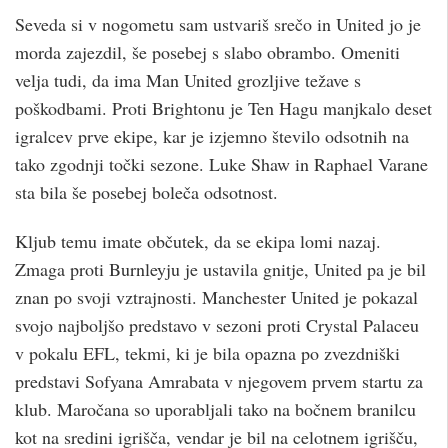
Seveda si v nogometu sam ustvariš srečo in United jo je
morda zajezdil, še posebej s slabo obrambo. Omeniti
velja tudi, da ima Man United grozljive težave s
poškodbami. Proti Brightonu je Ten Hagu manjkalo deset
igralcev prve ekipe, kar je izjemno število odsotnih na
tako zgodnji točki sezone. Luke Shaw in Raphael Varane
sta bila še posebej boleča odsotnost.
Kljub temu imate občutek, da se ekipa lomi nazaj.
Zmaga proti Burnleyju je ustavila gnitje, United pa je bil
znan po svoji vztrajnosti. Manchester United je pokazal
svojo najboljšo predstavo v sezoni proti Crystal Palaceu
v pokalu EFL, tekmi, ki je bila opazna po zvezdniški
predstavi Sofyana Amrabata v njegovem prvem startu za
klub. Maročana so uporabljali tako na bočnem branilcu
kot na sredini igrišča, vendar je bil na celotnem igrišču,