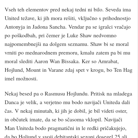
Vseh teh elementov pred nekaj tedni ni bilo. Seveda ima
United težave, ki jih mora rešiti, vključno s prihodnostjo
Antonyja in Jadona Sancha. Vendar pa se igralci vračajo
po poškodbah, pri čemer je Luke Shaw nedvomno
najpomembnejši na dolgem seznamu. Shaw bi se moral
vrniti po mednarodnem premoru, kmalu zatem pa bi mu
moral slediti Aaron Wan Bissaka. Ker so Amrabat,
Hojlund, Mount in Varane zdaj spet v krogu, bo Ten Hag
imel možnosti.
Nekaj besed pa o Rasmusu Hojlundu. Pritisk na mladega
Danca je velik, a verjetno mu bodo navijači Uniteda dali
čas. V nekaj minutah, ki jih je dobil, je bil videti oster,
in občutek imate, da se bo sčasoma vklopil. Navijači
Man Uniteda bodo pragmatični in le redki pričakujejo,
da bo Holjund v svoji debitantski sezoni dosegel 25 ali