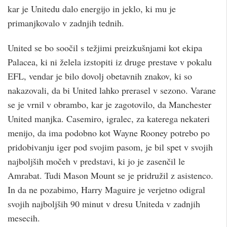
kar je Unitedu dalo energijo in jeklo, ki mu je
primanjkovalo v zadnjih tednih.
United se bo soočil s težjimi preizkušnjami kot ekipa
Palacea, ki ni želela izstopiti iz druge prestave v pokalu
EFL, vendar je bilo dovolj obetavnih znakov, ki so
nakazovali, da bi United lahko prerasel v sezono. Varane
se je vrnil v obrambo, kar je zagotovilo, da Manchester
United manjka. Casemiro, igralec, za katerega nekateri
menijo, da ima podobno kot Wayne Rooney potrebo po
pridobivanju iger pod svojim pasom, je bil spet v svojih
najboljših močeh v predstavi, ki jo je zasenčil le
Amrabat. Tudi Mason Mount se je pridružil z asistenco.
In da ne pozabimo, Harry Maguire je verjetno odigral
svojih najboljših 90 minut v dresu Uniteda v zadnjih
mesecih.