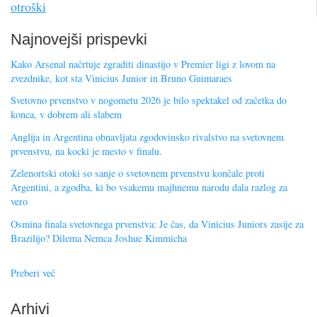
otroški
Najnovejši prispevki
Kako Arsenal načrtuje zgraditi dinastijo v Premier ligi z lovom na
zvezdnike, kot sta Vinicius Junior in Bruno Guimaraes
Svetovno prvenstvo v nogometu 2026 je bilo spektakel od začetka do
konca, v dobrem ali slabem
Anglija in Argentina obnavljata zgodovinsko rivalstvo na svetovnem
prvenstvu, na kocki je mesto v finalu.
Zelenortski otoki so sanje o svetovnem prvenstvu končale proti
Argentini, a zgodba, ki bo vsakemu majhnemu narodu dala razlog za
vero
Osmina finala svetovnega prvenstva: Je čas, da Vinicius Juniors zasije za
Brazilijo? Dilema Nemca Joshue Kimmicha
Preberi več
Arhivi