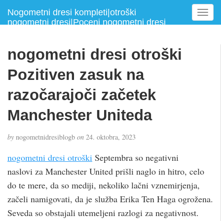
Nogometni dresi kompleti|otroški
T
nogometni dresi|Poceni nogometni dresi
o
g
g
nogometni dresi otroški
l
e
Pozitiven zasuk na
n
a
razočarajoči začetek
v
Manchester Uniteda
i
g
a
by
nogometnidresiblogb
on
24. oktobra, 2023
t
i
nogometni dresi otroški
Septembra so negativni
o
naslovi za Manchester United prišli naglo in hitro, celo
n
do te mere, da so mediji, nekoliko lačni vznemirjenja,
začeli namigovati, da je služba Erika Ten Haga ogrožena.
Seveda so obstajali utemeljeni razlogi za negativnost.