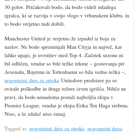
30 golov. Pričakovali bodo, da bodo videli mladega
igralca, ki se razvija v svojo vlogo v vrhunskem klubu, in
to bodo verjetno tudi dobili.
Manchester United je verjetno že izpadel iz boja za
naslov. Ne bodo spreminjali Man Cityja in največ, kar
lahko upajo, je uvrstitev med Top 4. Začetek sezone ni
bil odličen, vendar so bile težke tekme – gostovanja pri
Arsenalu, Bayernu in Tottenhamu so bila vedno težka –,
nogometni dres za otroke
Unitedove predstave pa so
ovirale poškodbe in druge težave izven igrišča. Nihče ne
pravi, da bodo nenadoma postali najboljša ekipa v
Premier League, vendar je ekipa Erika Ten Haga srebrna.
Niso, a še zdaleč niso zunaj.
Tagged as:
nogometni dres za otroke
,
nogometni dresi