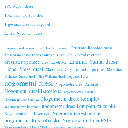
SSC Napoli dresi
Tottenham Hotspur dres
Trgovina z dresi za nogomet
Ženski Nogometni dresi
Cristiano Ronaldo dresi
Benjamin Sesko dresi
Cheap Football Jerseys
dresi Manchester City za otroke
Dresi Real Madrid za otroke
Lamine Yamal dresi
dresi za nogomet
dresi za otroke
Lionel Messi dresi
mbappe dres
Manchester City dres
Messi dres
Mohamed Salah Dresi
Nico Williams dresi
nogometni dres
nogometni dresi
Nogometni dresi Arsenal
Nogometni dresi Barcelona
nogometni dresi Brazilija
Nogometni dresi komplet
Nogometni dresi Chelsea
nogometni dresi kompleti za otroke
nogometni dresi kompleti
Nogometni dresi online
Nogometni dresi Liverpool
nogometni dresi otroški
Nogometni dresi PSG
Nogometni dresi Real Madrid
nogometni dresi trgovina