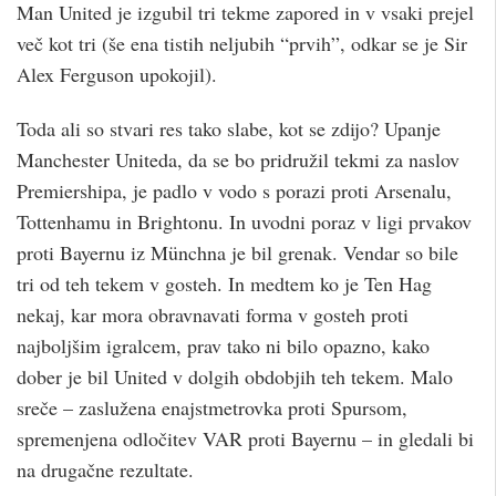
Man United je izgubil tri tekme zapored in v vsaki prejel
več kot tri (še ena tistih neljubih “prvih”, odkar se je Sir
Alex Ferguson upokojil).
Toda ali so stvari res tako slabe, kot se zdijo? Upanje
Manchester Uniteda, da se bo pridružil tekmi za naslov
Premiershipa, je padlo v vodo s porazi proti Arsenalu,
Tottenhamu in Brightonu. In uvodni poraz v ligi prvakov
proti Bayernu iz Münchna je bil grenak. Vendar so bile
tri od teh tekem v gosteh. In medtem ko je Ten Hag
nekaj, kar mora obravnavati forma v gosteh proti
najboljšim igralcem, prav tako ni bilo opazno, kako
dober je bil United v dolgih obdobjih teh tekem. Malo
sreče – zaslužena enajstmetrovka proti Spursom,
spremenjena odločitev VAR proti Bayernu – in gledali bi
na drugačne rezultate.