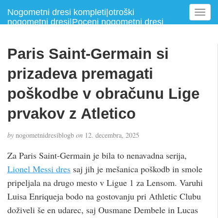
Nogometni dresi kompleti|otroški
T
nogometni dresi|Poceni nogometni dresi
o
g
g
Paris Saint-Germain si
l
e
prizadeva premagati
n
a
poškodbe v obračunu Lige
v
prvakov z Atletico
i
g
a
by
nogometnidresiblogb
on
12. decembra, 2025
t
i
Za Paris Saint-Germain je bila to nenavadna serija,
o
Lionel Messi dres
saj jih je mešanica poškodb in smole
n
pripeljala na drugo mesto v Ligue 1 za Lensom. Varuhi
Luisa Enriqueja bodo na gostovanju pri Athletic Clubu
doživeli še en udarec, saj Ousmane Dembele in Lucas