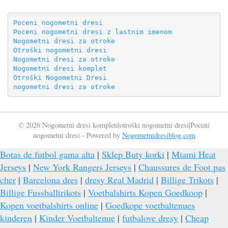
Poceni nogometni dresi
Poceni nogometni dresi z lastnim imenom
Nogometni dresi za otroke
Otroški nogometni dresi
Nogometni dresi za otroke
Nogometni dresi komplet
Otroški Nogometni Dresi
nogometni dresi za otroke
© 2026 Nogometni dresi kompleti|otroški nogometni dresi|Poceni
nogometni dresi - Powered by
Nogometnidresiblog.com
Botas de futbol gama alta
|
Sklep Buty korki
|
Miami Heat
Jerseys
|
New York Rangers Jerseys
|
Chaussures de Foot pas
cher
|
Barcelona dres
|
dresy Real Madrid
|
Billige Trikots
|
Billige Fussballtrikots
|
Voetbalshirts Kopen Goedkoop
|
Kopen voetbalshirts online
|
Goedkope voetbaltenues
kinderen
|
Kinder Voetbaltenue
|
futbalove dresy
|
Cheap