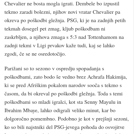
Chevalier ne bosta mogla igrati. Dembele bo izpustil
tekmo zaradi bolezni, njihov novi vratar Chevalier pa
okreva po poškodbi gležnja. PSG, ki je na zadnjih petih
tekmah dosegel pet zmag, kljub poškodbam ni
zaskrbljen, a njihova zmaga s 5:3 nad Tottenhamom na
zadnji tekmi v Ligi prvakov kaže tudi, kaj se lahko
zgodi, če se ne osredotočijo.
Parižani so to sezono v ospredju spopadanja s
poškodbami, zato bodo še vedno brez Achrafa Hakimija,
ki se pred Afriškim pokalom narodov sooča s tekmo s
časom, da bi okreval po poškodbi gležnja. Toda s temi
poškodbami so mladi igralci, kot sta Senny Mayulu in
Ibrahim Mbaye, lahko odigrali veliko minut, kar bo
dolgoročno pomembno. Podobno je kot v prejšnji sezoni,
ko so bili najstniki del PSG-jevega pohoda do osvojitve