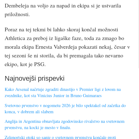
Dembeleja na voljo za napad in ekipa si je ustvarila
priložnosti.
Poraz na tej tekmi bi lahko skoraj končal možnosti
Athletica za preboj iz ligaške faze, toda za zmago bo
morala ekipa Ernesta Valverdeja pokazati nekaj, česar v
tej sezoni še ni storila, da bi premagala tako nevarno
ekipo, kot je PSG.
Najnovejši prispevki
Kako Arsenal načrtuje zgraditi dinastijo v Premier ligi z lovom na
zvezdnike, kot sta Vinicius Junior in Bruno Guimaraes
Svetovno prvenstvo v nogometu 2026 je bilo spektakel od začetka do
konca, v dobrem ali slabem
Anglija in Argentina obnavljata zgodovinsko rivalstvo na svetovnem
prvenstvu, na kocki je mesto v finalu.
Zelenortski otoki so sanje o svetovnem prvenstvu končale proti