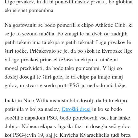
Lige prvakov, in da bi ponovili naslov prvaka, bo globina
ekipe spet pomembna.
Na gostovanju se bodo pomerili z ekipo Athletic Club, ki
se je to sezono mučila. Po zmagi le na dveh od zadnjih
petih tekem ima ta ekipa v petih tekmah Lige prvakov le
štiri točke. Pričakovalo se je, da bo skok iz Evropske lige
v Ligo prvakov prinesel težave za ekipo, a nihče ni
mogel predvideti, da bodo tako pomembni. V ligi so
doslej dosegli le štiri gole, le tri ekipe pa imajo manj
golov, in stvari v sredo proti PSG-ju ne bodo nič lažje.
Inaki in Nico Williams nista bila dovolj, da bi to ekipo
potisnila v boj za naslov,
Otroški dresi
in ko se bodo
soočili z napadom PSG, bodo potrebovali vse, kar lahko
dobijo. Nobena ekipa v ligaški fazi ni dosegla več golov
kot PSG-jevih 19, saj je Khvicha Kvarackhelia tudi brez