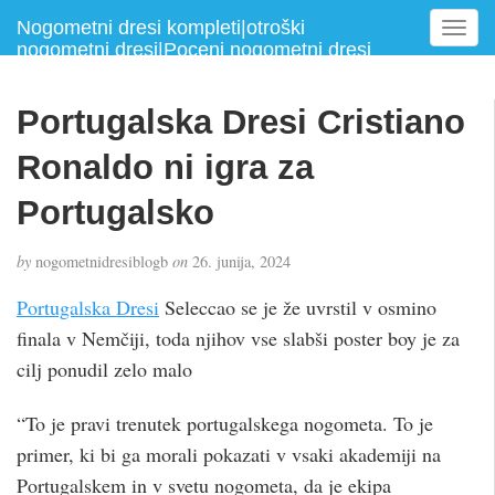
Nogometni dresi kompleti|otroški
T
nogometni dresi|Poceni nogometni dresi
o
g
g
Portugalska Dresi Cristiano
l
e
Ronaldo ni igra za
n
a
Portugalsko
v
i
by
nogometnidresiblogb
on
26. junija, 2024
g
a
Portugalska Dresi
Seleccao se je že uvrstil v osmino
t
finala v Nemčiji, toda njihov vse slabši poster boy je za
i
cilj ponudil zelo malo
o
n
“To je pravi trenutek portugalskega nogometa. To je
primer, ki bi ga morali pokazati v vsaki akademiji na
Portugalskem in v svetu nogometa, da je ekipa