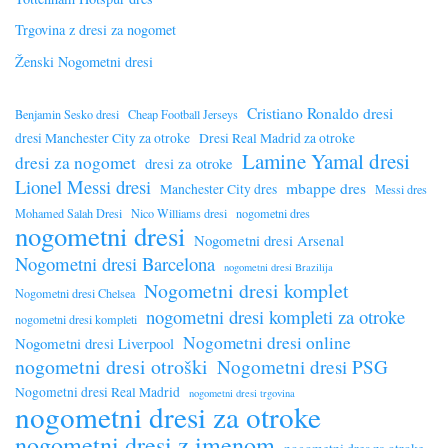
Trgovina z dresi za nogomet
Ženski Nogometni dresi
Cristiano Ronaldo dresi
Benjamin Sesko dresi
Cheap Football Jerseys
dresi Manchester City za otroke
Dresi Real Madrid za otroke
Lamine Yamal dresi
dresi za nogomet
dresi za otroke
Lionel Messi dresi
mbappe dres
Manchester City dres
Messi dres
Mohamed Salah Dresi
Nico Williams dresi
nogometni dres
nogometni dresi
Nogometni dresi Arsenal
Nogometni dresi Barcelona
nogometni dresi Brazilija
Nogometni dresi komplet
Nogometni dresi Chelsea
nogometni dresi kompleti za otroke
nogometni dresi kompleti
Nogometni dresi online
Nogometni dresi Liverpool
nogometni dresi otroški
Nogometni dresi PSG
Nogometni dresi Real Madrid
nogometni dresi trgovina
nogometni dresi za otroke
nogometni dresi z imenom