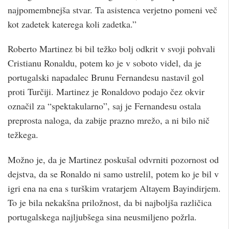
najpomembnejša stvar. Ta asistenca verjetno pomeni več
kot zadetek katerega koli zadetka.”
Roberto Martinez bi bil težko bolj odkrit v svoji pohvali
Cristianu Ronaldu, potem ko je v soboto videl, da je
portugalski napadalec Brunu Fernandesu nastavil gol
proti Turčiji. Martinez je Ronaldovo podajo čez okvir
označil za “spektakularno”, saj je Fernandesu ostala
preprosta naloga, da zabije prazno mrežo, a ni bilo nič
težkega.
Možno je, da je Martinez poskušal odvrniti pozornost od
dejstva, da se Ronaldo ni samo ustrelil, potem ko je bil v
igri ena na ena s turškim vratarjem Altayem Bayindirjem.
To je bila nekakšna priložnost, da bi najboljša različica
portugalskega najljubšega sina neusmiljeno požrla.