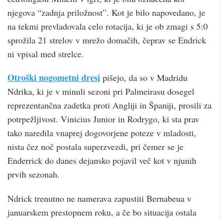
njegova “zadnja priložnost”. Kot je bilo napovedano, je
na tekmi prevladovala celo rotacija, ki je ob zmagi s 5:0
sprožila 21 strelov v mrežo domačih, čeprav se Endrick
ni vpisal med strelce.
Otroški nogometni dresi
pišejo, da so v Madridu
Ndrika, ki je v minuli sezoni pri Palmeirasu dosegel
reprezentančna zadetka proti Angliji in Španiji, prosili za
potrpežljivost. Vinicius Junior in Rodrygo, ki sta prav
tako naredila vnaprej dogovorjene poteze v mladosti,
nista čez noč postala superzvezdi, pri čemer se je
Enderrick do danes dejansko pojavil več kot v njunih
prvih sezonah.
Ndrick trenutno ne namerava zapustiti Bernabeua v
januarskem prestopnem roku, a če bo situacija ostala