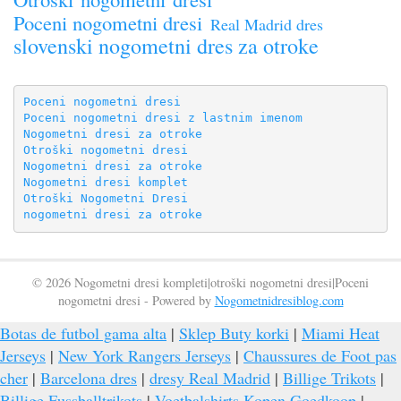
Poceni nogometni dresi
Real Madrid dres
slovenski nogometni dres za otroke
Poceni nogometni dresi
Poceni nogometni dresi z lastnim imenom
Nogometni dresi za otroke
Otroški nogometni dresi
Nogometni dresi za otroke
Nogometni dresi komplet
Otroški Nogometni Dresi
nogometni dresi za otroke
© 2026 Nogometni dresi kompleti|otroški nogometni dresi|Poceni
nogometni dresi - Powered by
Nogometnidresiblog.com
Botas de futbol gama alta
|
Sklep Buty korki
|
Miami Heat
Jerseys
|
New York Rangers Jerseys
|
Chaussures de Foot pas
cher
|
Barcelona dres
|
dresy Real Madrid
|
Billige Trikots
|
Billige Fussballtrikots
|
Voetbalshirts Kopen Goedkoop
|