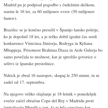
Madrid pa je podpisal pogodbo s čudežnim dečkom,
starim le 16 let, za 60 milijonov evrov (50 milijonov
funtov).
Brazilec se je končno preselil v Španijo lansko poletje,
ko je dopolnil 18 let, a je težko dobil igralni čas sredi
konkurence Viniciusa Júniorja, Rodryga in Kyliana
Mbappeja. Prisotnost Brahima Diaza in Arde Gulerja bo
samo povečala to možnost, kar je sprožilo govorice o
selitvi iz španske prestolnice.
Ndrick je zbral 16 nastopov, skupaj le 250 minut, in ni
zadel od 17. septembra.
Na njegovo veliko olajšanje je 18-letnik v ponedeljek
zvečer začel obračun Copa del Rey v Madridu proti
četrtoligašu Minelli v igri, ki je bila označena kot