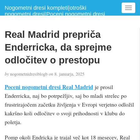
Nogometni dresi kompleti|otroški
T
nogometni dresi|Poceni nogometni dresi
o
g
g
Real Madrid prepriča
l
e
Enderricka, da sprejme
n
a
odločitev o prestopu
v
i
by
nogometnidresiblogb
on
8. januarja, 2025
g
a
Poceni nogometni dresi Real Madrid
je prosil
t
Enderricka, naj bo potrpežljiv, saj bo mladi strelec po
i
frustrirajočem začetku življenja v Evropi verjetno odložil
o
n
kakršno koli odločitev o svoji prihodnosti v klubu do
poletja.
Pomp okoli Endricka je trajal več kot 18 mesecev, Real