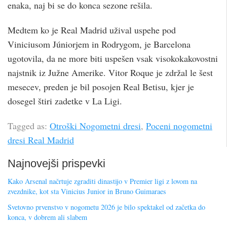
enaka, naj bi se do konca sezone rešila.
Medtem ko je Real Madrid užival uspehe pod
Viniciusom Júniorjem in Rodrygom, je Barcelona
ugotovila, da ne more biti uspešen vsak visokokakovostni
najstnik iz Južne Amerike. Vitor Roque je zdržal le šest
mesecev, preden je bil posojen Real Betisu, kjer je
dosegel štiri zadetke v La Ligi.
Tagged as:
Otroški Nogometni dresi
,
Poceni nogometni
dresi Real Madrid
Najnovejši prispevki
Kako Arsenal načrtuje zgraditi dinastijo v Premier ligi z lovom na
zvezdnike, kot sta Vinicius Junior in Bruno Guimaraes
Svetovno prvenstvo v nogometu 2026 je bilo spektakel od začetka do
konca, v dobrem ali slabem