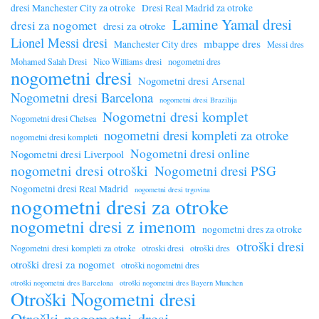
dresi Manchester City za otroke
Dresi Real Madrid za otroke
Lamine Yamal dresi
dresi za nogomet
dresi za otroke
Lionel Messi dresi
mbappe dres
Manchester City dres
Messi dres
Mohamed Salah Dresi
Nico Williams dresi
nogometni dres
nogometni dresi
Nogometni dresi Arsenal
Nogometni dresi Barcelona
nogometni dresi Brazilija
Nogometni dresi komplet
Nogometni dresi Chelsea
nogometni dresi kompleti za otroke
nogometni dresi kompleti
Nogometni dresi online
Nogometni dresi Liverpool
nogometni dresi otroški
Nogometni dresi PSG
Nogometni dresi Real Madrid
nogometni dresi trgovina
nogometni dresi za otroke
nogometni dresi z imenom
nogometni dres za otroke
otroški dresi
Nogometni dresi kompleti za otroke
otroski dresi
otroški dres
otroški dresi za nogomet
otroški nogometni dres
otroški nogometni dres Barcelona
otroški nogometni dres Bayern Munchen
Otroški Nogometni dresi
Otroški nogometni dresi