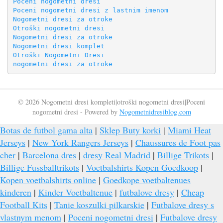
Poceni nogometni dresi
Poceni nogometni dresi z lastnim imenom
Nogometni dresi za otroke
Otroški nogometni dresi
Nogometni dresi za otroke
Nogometni dresi komplet
Otroški Nogometni Dresi
nogometni dresi za otroke
© 2026 Nogometni dresi kompleti|otroški nogometni dresi|Poceni
nogometni dresi - Powered by
Nogometnidresiblog.com
Botas de futbol gama alta
|
Sklep Buty korki
|
Miami Heat
Jerseys
|
New York Rangers Jerseys
|
Chaussures de Foot pas
cher
|
Barcelona dres
|
dresy Real Madrid
|
Billige Trikots
|
Billige Fussballtrikots
|
Voetbalshirts Kopen Goedkoop
|
Kopen voetbalshirts online
|
Goedkope voetbaltenues
kinderen
|
Kinder Voetbaltenue
|
futbalove dresy
|
Cheap
Football Kits
|
Tanie koszulki pilkarskie
|
Futbalove dresy s
vlastnym menom
|
Poceni nogometni dresi
|
Futbalove dresy