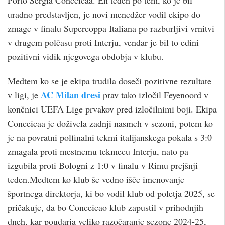
Porto Sergia Conceicaa. En teden po tem, ko je bil
uradno predstavljen, je novi menedžer vodil ekipo do
zmage v finalu Supercoppa Italiana po razburljivi vrnitvi
v drugem polčasu proti Interju, vendar je bil to edini
pozitivni vidik njegovega obdobja v klubu.
Medtem ko se je ekipa trudila doseči pozitivne rezultate
AC Milan dresi
v ligi, je
prav tako izločil Feyenoord v
končnici UEFA Lige prvakov pred izločilnimi boji. Ekipa
Conceicaa je doživela zadnji nasmeh v sezoni, potem ko
je na povratni polfinalni tekmi italijanskega pokala s 3:0
zmagala proti mestnemu tekmecu Interju, nato pa
izgubila proti Bologni z 1:0 v finalu v Rimu prejšnji
teden.Medtem ko klub še vedno išče imenovanje
športnega direktorja, ki bo vodil klub od poletja 2025, se
pričakuje, da bo Conceicao klub zapustil v prihodnjih
dneh, kar poudarja veliko razočaranje sezone 2024-25,