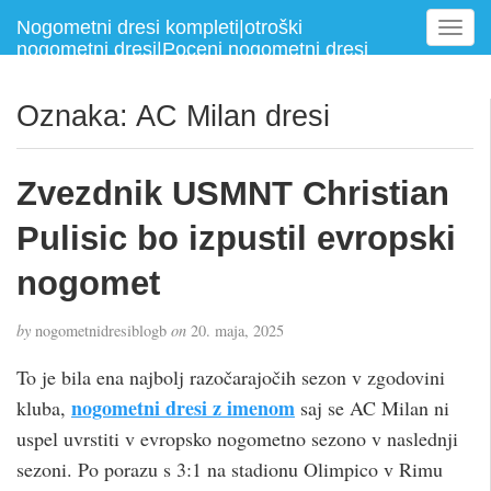
Nogometni dresi kompleti|otroški
T
nogometni dresi|Poceni nogometni dresi
o
g
g
Oznaka:
AC Milan dresi
l
e
n
Zvezdnik USMNT Christian
a
v
Pulisic bo izpustil evropski
i
g
nogomet
a
t
by
nogometnidresiblogb
on
20. maja, 2025
i
o
To je bila ena najbolj razočarajočih sezon v zgodovini
n
nogometni dresi z imenom
kluba,
saj se AC Milan ni
uspel uvrstiti v evropsko nogometno sezono v naslednji
sezoni. Po porazu s 3:1 na stadionu Olimpico v Rimu