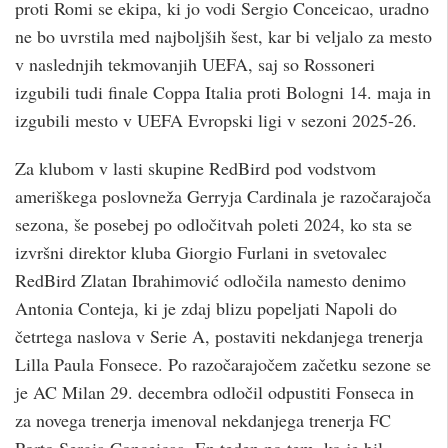
proti Romi se ekipa, ki jo vodi Sergio Conceicao, uradno
ne bo uvrstila med najboljših šest, kar bi veljalo za mesto
v naslednjih tekmovanjih UEFA, saj so Rossoneri
izgubili tudi finale Coppa Italia proti Bologni 14. maja in
izgubili mesto v UEFA Evropski ligi v sezoni 2025-26.
Za klubom v lasti skupine RedBird pod vodstvom
ameriškega poslovneža Gerryja Cardinala je razočarajoča
sezona, še posebej po odločitvah poleti 2024, ko sta se
izvršni direktor kluba Giorgio Furlani in svetovalec
RedBird Zlatan Ibrahimović odločila namesto denimo
Antonia Conteja, ki je zdaj blizu popeljati Napoli do
četrtega naslova v Serie A, postaviti nekdanjega trenerja
Lilla Paula Fonsece. Po razočarajočem začetku sezone se
je AC Milan 29. decembra odločil odpustiti Fonseca in
za novega trenerja imenoval nekdanjega trenerja FC