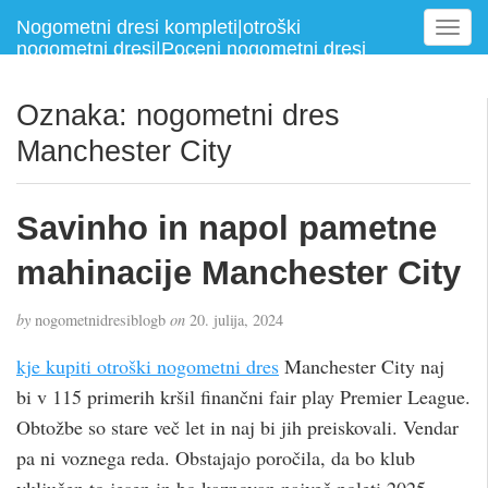
Nogometni dresi kompleti|otroški
T
nogometni dresi|Poceni nogometni dresi
o
g
g
Oznaka:
nogometni dres
l
Manchester City
e
n
a
Savinho in napol pametne
v
i
mahinacije Manchester City
g
a
t
by
nogometnidresiblogb
on
20. julija, 2024
i
kje kupiti otroški nogometni dres
Manchester City naj
o
n
bi v 115 primerih kršil finančni fair play Premier League.
Obtožbe so stare več let in naj bi jih preiskovali. Vendar
pa ni voznega reda. Obstajajo poročila, da bo klub
vključen to jesen in bo kaznovan največ poleti 2025.