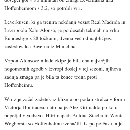
Hoffenheimom s 3:2, so potrdili viri.
Leverkusen, ki ga trenira nekdanji vezist Real Madrida in
Liverpoola Xabi Alonso, je po desetih tekmah na vrhu
Bundeslige z 28 točkami, dvema več od najbližjega
zasledovalca Bayerna iz Münchna.
Vzpon Alonsove mlade ekipe je bila ena največjih
nogometnih zgodb v Evropi doslej v tej sezoni, njihova
zadnja zmaga pa je bila ta konec tedna proti
Hoffenheimu.
Wirtz je začel zadetek iz bližine po podaji strelca v formi
Victorja Bonifacea, nato pa je Alex Grimaldo po kotu
popeljal v vodstvo. Hitri napadi Antona Stacha in Wouta
Weghorsta so Hoffenheimu izenačili tik po polčasu, a je