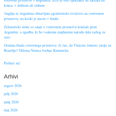
Svetovno prvenstvo v nogometu 2026 je bilo spektakel od začetka do
konca, v dobrem ali slabem
Anglija in Argentina obnavljata zgodovinsko rivalstvo na svetovnem
prvenstvu, na kocki je mesto v finalu.
Zelenortski otoki so sanje o svetovnem prvenstvu končale proti
Argentini, a zgodba, ki bo vsakemu majhnemu narodu dala razlog za
vero
Osmina finala svetovnega prvenstva: Je čas, da Vinicius Juniors zasije za
Brazilijo? Dilema Nemca Joshue Kimmicha
Preberi več
Arhivi
avgust 2026
julij 2026
junij 2026
maj 2026