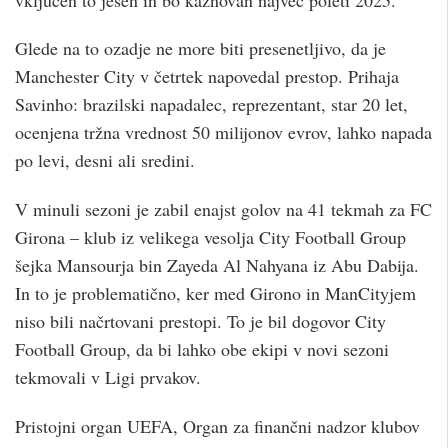
Glede na to ozadje ne more biti presenetljivo, da je
Manchester City v četrtek napovedal prestop. Prihaja
Savinho: brazilski napadalec, reprezentant, star 20 let,
ocenjena tržna vrednost 50 milijonov evrov, lahko napada
po levi, desni ali sredini.
V minuli sezoni je zabil enajst golov na 41 tekmah za FC
Girona – klub iz velikega vesolja City Football Group
šejka Mansourja bin Zayeda Al Nahyana iz Abu Dabija.
In to je problematično, ker med Girono in ManCityjem
niso bili načrtovani prestopi. To je bil dogovor City
Football Group, da bi lahko obe ekipi v novi sezoni
tekmovali v Ligi prvakov.
Pristojni organ UEFA, Organ za finančni nadzor klubov