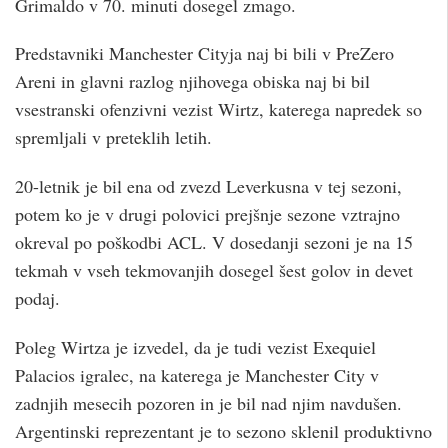
Grimaldo v 70. minuti dosegel zmago.
Predstavniki Manchester Cityja naj bi bili v PreZero
Areni in glavni razlog njihovega obiska naj bi bil
vsestranski ofenzivni vezist Wirtz, katerega napredek so
spremljali v preteklih letih.
20-letnik je bil ena od zvezd Leverkusna v tej sezoni,
potem ko je v drugi polovici prejšnje sezone vztrajno
okreval po poškodbi ACL. V dosedanji sezoni je na 15
tekmah v vseh tekmovanjih dosegel šest golov in devet
podaj.
Poleg Wirtza je izvedel, da je tudi vezist Exequiel
Palacios igralec, na katerega je Manchester City v
zadnjih mesecih pozoren in je bil nad njim navdušen.
Argentinski reprezentant je to sezono sklenil produktivno