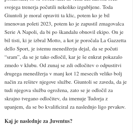
svojega trenerja počutili nekoliko izgubljene. Toda
Giuntoli je moral opraviti ta klic, potem ko je bil
imenovan poleti 2023, potem ko je zapustil zmagovalca
Serie A Napoli, da bi po škandalu obnovil ekipo. On je
bil tisti, ki je izbral Motto, a kot je poročala La Gazzetta
dello Sport, je istemu menedžerju dejal, da se počuti
“sram”, da se je tako odločil, kar je še enkrat pokazalo
zmedo v klubu. Od zunaj se zdi odločitev o odpustitvi
drugega menedžerja v manj kot 12 mesecih veliko bolj
način za rešitev njegove službe. Giuntoli se zaveda, da je
tudi njegova služba ogrožena, zato se je odločil za
skrajno tvegano odločitev, da imenuje Tudorja z
upanjem, da se bo kvalificiral za naslednjo ligo prvakov.
Kaj je naslednje za Juventus?