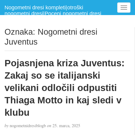
Nogometni dresi kompleti|otroški
T
nogometni dresi|Poceni nogometni dresi
o
g
g
Oznaka:
Nogometni dresi
l
Juventus
e
n
a
Pojasnjena kriza Juventus:
v
i
Zakaj so se italijanski
g
a
velikani odločili odpustiti
t
i
Thiaga Motto in kaj sledi v
o
n
klubu
by
nogometnidresiblogb
on
25. marca, 2025