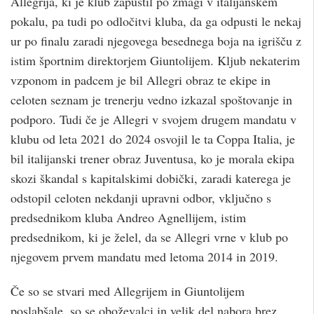
Allegrija, ki je klub zapustil po zmagi v italijanskem
pokalu, pa tudi po odločitvi kluba, da ga odpusti le nekaj
ur po finalu zaradi njegovega besednega boja na igrišču z
istim športnim direktorjem Giuntolijem. Kljub nekaterim
vzponom in padcem je bil Allegri obraz te ekipe in
celoten seznam je trenerju vedno izkazal spoštovanje in
podporo. Tudi če je Allegri v svojem drugem mandatu v
klubu od leta 2021 do 2024 osvojil le ta Coppa Italia, je
bil italijanski trener obraz Juventusa, ko je morala ekipa
skozi škandal s kapitalskimi dobički, zaradi katerega je
odstopil celoten nekdanji upravni odbor, vključno s
predsednikom kluba Andreo Agnellijem, istim
predsednikom, ki je želel, da se Allegri vrne v klub po
njegovem prvem mandatu med letoma 2014 in 2019.
Če so se stvari med Allegrijem in Giuntolijem
poslabšale, so se oboževalci in velik del nabora brez