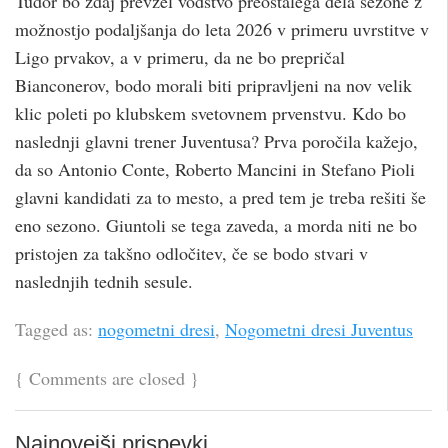
Tudor bo zdaj prevzel vodstvo preostalega dela sezone z
možnostjo podaljšanja do leta 2026 v primeru uvrstitve v
Ligo prvakov, a v primeru, da ne bo prepričal
Bianconerov, bodo morali biti pripravljeni na nov velik
klic poleti po klubskem svetovnem prvenstvu. Kdo bo
naslednji glavni trener Juventusa? Prva poročila kažejo,
da so Antonio Conte, Roberto Mancini in Stefano Pioli
glavni kandidati za to mesto, a pred tem je treba rešiti še
eno sezono. Giuntoli se tega zaveda, a morda niti ne bo
pristojen za takšno odločitev, če se bodo stvari v
naslednjih tednih sesule.
Tagged as:
nogometni dresi
,
Nogometni dresi Juventus
{
Comments are closed
}
Najnovejši prispevki