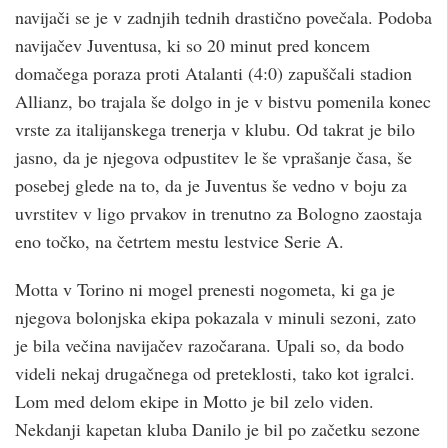
navijači se je v zadnjih tednih drastično povečala. Podoba
navijačev Juventusa, ki so 20 minut pred koncem
domačega poraza proti Atalanti (4:0) zapuščali stadion
Allianz, bo trajala še dolgo in je v bistvu pomenila konec
vrste za italijanskega trenerja v klubu. Od takrat je bilo
jasno, da je njegova odpustitev le še vprašanje časa, še
posebej glede na to, da je Juventus še vedno v boju za
uvrstitev v ligo prvakov in trenutno za Bologno zaostaja
eno točko, na četrtem mestu lestvice Serie A.
Motta v Torino ni mogel prenesti nogometa, ki ga je
njegova bolonjska ekipa pokazala v minuli sezoni, zato
je bila večina navijačev razočarana. Upali so, da bodo
videli nekaj drugačnega od preteklosti, tako kot igralci.
Lom med delom ekipe in Motto je bil zelo viden.
Nekdanji kapetan kluba Danilo je bil po začetku sezone