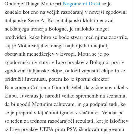
Obdobje Thiaga Motte pri
Nogometni Dresi
se je
končalo kot eno največjih razočaranj v novejši zgodovini
italijanske Serie A. Ko je italijanski klub imenoval
nekdanjega trenerja Bologne, je malokdo mogel
predvideti, kako hitro se bodo stvari med njima zaostrile,
saj je Motta veljal za enega najboljših in najbolj
obetavnih menedžerjev v Evropi. Motta se je po
zgodovinski uvrstitvi v Ligo prvakov z Bologno, prvi v
zgodovini italijanske ekipe, odločil zapustiti ekipo in se
pridružil Juventusu, potem ko je športni direktor
Bianconera Cristiano Giuntoli želel, da začne nov cikel v
klubu. Juventus je naredil veliko sprememb na seznamu,
da bi ugodil Mottinim zahtevam, in ga podpiral tudi, ko
se je prepiral s ključnimi igralci v slačilnici. Vendar pa
so teden za tednom razočarajoči rezultati, kot je izločitev
iz Lige prvakov UEFA proti PSV, škodovali njegovemu