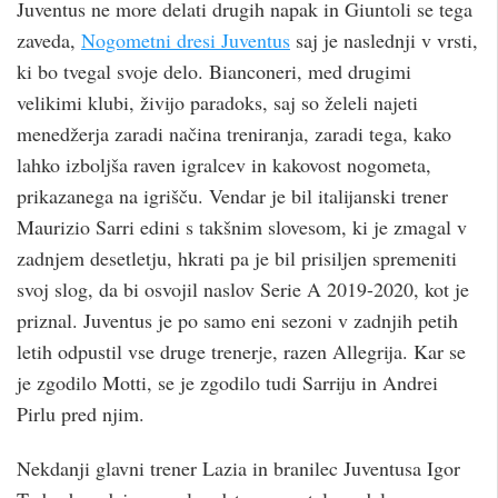
Juventus ne more delati drugih napak in Giuntoli se tega
zaveda,
Nogometni dresi Juventus
saj je naslednji v vrsti,
ki bo tvegal svoje delo. Bianconeri, med drugimi
velikimi klubi, živijo paradoks, saj so želeli najeti
menedžerja zaradi načina treniranja, zaradi tega, kako
lahko izboljša raven igralcev in kakovost nogometa,
prikazanega na igrišču. Vendar je bil italijanski trener
Maurizio Sarri edini s takšnim slovesom, ki je zmagal v
zadnjem desetletju, hkrati pa je bil prisiljen spremeniti
svoj slog, da bi osvojil naslov Serie A 2019-2020, kot je
priznal. Juventus je po samo eni sezoni v zadnjih petih
letih odpustil vse druge trenerje, razen Allegrija. Kar se
je zgodilo Motti, se je zgodilo tudi Sarriju in Andrei
Pirlu pred njim.
Nekdanji glavni trener Lazia in branilec Juventusa Igor