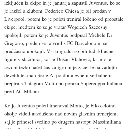
izključen iz ekipe in je januarja zapustil Juventus, ko se
je razšel s klubom. Federico Chiesa je bil prodan v
Liverpool, potem ko je poleti treniral ločeno od preostale
ekipe, medtem ko se je vratar Wojciech Szczesny
upokojil, potem ko je Juventus podpisal Michele Di
Gregorio, preden se je vrnil s FC Barcelono in se
predčasno upokojil. Vsi ti igralci so bili tudi ključne
figure v slačilnici, kot je Dušan Vlahović, ki je v tej
sezoni težko našel čas za igro in je začel le na zadnjih
devetih tekmah Serie A, po domnevnem verbalnem
prepiru s Thiagom Motto po porazu Supercoppa Italiana
proti AC Milanu.
Ko je Juventus poleti imenoval Motto, je bilo celotno
okolje videti navdušeno nad novim glavnim trenerjem,
saj je prinesel svežino po drugem nastopu Massimiliana