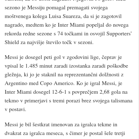
sezono je Messiju pomagal premagati svojega
moštvenega kolega Luisa Suareza, da si je zagotovil
nagrado, medtem ko je Inter Miami popeljal do novega
rekorda redne sezone s 74 točkami in osvojil Supporters’
Shield za najvišje število točk v sezoni.
Messi je dosegel peti gol v zgodovini lige, čeprav je
vpisal le 1.485 minut zaradi izostanka zaradi poškodbe
gležnja, ki jo je staknil na reprezentančni dolžnosti z
Argentino med Copo Americo. Ko je igral Messi, je
Inter Miami dosegel 12-6-1 s povprečjem 2,68 gola na
tekmo v primerjavi s tremi porazi brez svojega talismana
v postavi.
Messi je bil šestkrat imenovan za igralca tekme in
dvakrat za igralca meseca, s čimer je postal šele tretji