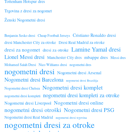
Tottenham Hotspur dres
Trgovina z dresi za nogomet
Ženski Nogometni dresi
Cristiano Ronaldo dresi
Benjamin Sesko dresi
Cheap Football Jerseys
dresi Manchester City za otroke
Dresi Real Madrid za otroke
Lamine Yamal dresi
dresi za nogomet
dresi za otroke
Lionel Messi dresi
mbappe dres
Manchester City dres
Messi dres
Mohamed Salah Dresi
Nico Williams dresi
nogometni dres
nogometni dresi
Nogometni dresi Arsenal
Nogometni dresi Barcelona
nogometni dresi Brazilija
Nogometni dresi komplet
Nogometni dresi Chelsea
nogometni dresi kompleti za otroke
nogometni dresi kompleti
Nogometni dresi online
Nogometni dresi Liverpool
nogometni dresi otroški
Nogometni dresi PSG
Nogometni dresi Real Madrid
nogometni dresi trgovina
nogometni dresi za otroke