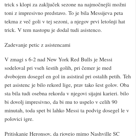
trick s klopi za zaključek sezone na najmočnejši možni
toni z impresivno predstavo. To je bila Messijeva peta
tekma z več goli v tej sezoni, a njegov prvi letošnji hat
trick. V tem nastopu je dodal tudi asistenco.
Zadevanje petic z asistencami
V zmagi s 6-2 nad New York Red Bulls je Messi
sodeloval pri vseh šestih golih, pri čemer je med
dvobojem dosegel en gol in asistiral pri ostalih petih. Teh
pet asistenc je bilo rekord lige, prav tako šest golov. Oba
sta bila tudi osebna rekorda v njegovi sijajni karieri. bilo
bi dovolj impresivno, da bi mu to uspelo v celih 90
minutah, toda spet bi lahko Messi ta podvig dosegel le v
polovici igre.
Pritiskanje Heronsov, da rjovejo mimo Nashville SC