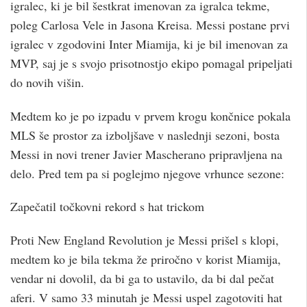
igralec, ki je bil šestkrat imenovan za igralca tekme,
poleg Carlosa Vele in Jasona Kreisa. Messi postane prvi
igralec v zgodovini Inter Miamija, ki je bil imenovan za
MVP, saj je s svojo prisotnostjo ekipo pomagal pripeljati
do novih višin.
Medtem ko je po izpadu v prvem krogu končnice pokala
MLS še prostor za izboljšave v naslednji sezoni, bosta
Messi in novi trener Javier Mascherano pripravljena na
delo. Pred tem pa si poglejmo njegove vrhunce sezone:
Zapečatil točkovni rekord s hat trickom
Proti New England Revolution je Messi prišel s klopi,
medtem ko je bila tekma že priročno v korist Miamija,
vendar ni dovolil, da bi ga to ustavilo, da bi dal pečat
aferi. V samo 33 minutah je Messi uspel zagotoviti hat