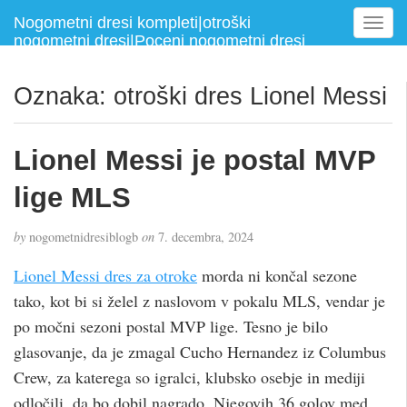
Nogometni dresi kompleti|otroški
T
nogometni dresi|Poceni nogometni dresi
o
g
g
Oznaka:
otroški dres Lionel Messi
l
e
n
Lionel Messi je postal MVP
a
v
lige MLS
i
g
by
nogometnidresiblogb
on
7. decembra, 2024
a
t
Lionel Messi dres za otroke
morda ni končal sezone
i
tako, kot bi si želel z naslovom v pokalu MLS, vendar je
o
po močni sezoni postal MVP lige. Tesno je bilo
n
glasovanje, da je zmagal Cucho Hernandez iz Columbus
Crew, za katerega so igralci, klubsko osebje in mediji
odločili, da bo dobil nagrado. Njegovih 36 golov med