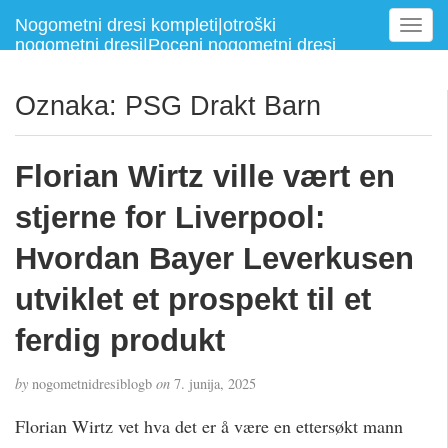
Nogometni dresi kompleti|otroški
T
nogometni dresi|Poceni nogometni dresi
o
g
g
Oznaka:
PSG Drakt Barn
l
e
n
Florian Wirtz ville vært en
a
v
stjerne for Liverpool:
i
g
Hvordan Bayer Leverkusen
a
utviklet et prospekt til et
t
i
ferdig produkt
o
n
by
nogometnidresiblogb
on
7. junija, 2025
Florian Wirtz vet hva det er å være en ettersøkt mann