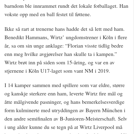
barndom ble innrammet rundt det lokale fotballaget. Han
vokste opp med en ball festet til føttene.
Ikke så rart at trenerne hans hadde det så lett med ham.
Benedikt Hammans, Wirtz’ ungdomstrener i Köln i flere
år, sa om sin unge anklage: “Florian visste tidlig bedre
enn meg hvilke avgjørelser han skulle ta i kampen.”
Wirtz brøt inn på siden som 15-åring, og var en av
stjernene i Köln U17-laget som vant NM i 2019.
I 14 kamper sammen med spillere som var eldre, større
og kanskje sterkere enn ham, leverte Wirtz fire mål og
åtte målgivende pasninger, og hans bemerkelsesverdige
form kulminerte med utryddingen av Bayern München i
den andre semifinalen av B-Junioren-Meisterschaft. Selv
i ung alder kunne du se tegn på at Wirtz Liverpool må