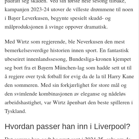
pådratt seg skaden. Ved sin første hele sesong tilbake,
kampanjen 2023-24 utover de villeste drømmene til noen
i Bayer Leverkusen, begynte spesielt skudd- og
målproduksjonen å svinge oppover dramatisk.
Med Wirtz som regjerende, ble Neverkusen den mest
bemerkelsesverdige historien innen sport. En fantastisk
ubeseiret innenlandssesong, Bundesliga-kronen kjempet
seg bort fra et Bayern München-lag som hadde sett ut til
å regjere over tysk fotball for evig da de la til Harry Kane
den sommeren. Med sin forkjærlighet for store mål og
den svimlende kombinasjonen av eleganse og nådeløs
arbeidshastighet, var Wirtz åpenbart den beste spilleren i
Tyskland.
Hvordan passer han inn i Liverpool?
Det samme kan godt ha vært sant i 2024-25, selv om de