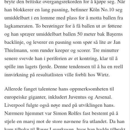
bryte den britiske overgangsrekorden for å kjøpe seg. Når
han blokkerer en lang pasning, befinner Köln No.10 seg
umiddelbart i en lomme med plass for å motta ballen fra
lagkameraten. To berøringer for å få ballen ut av føttene
og han sprayer umiddelbart ballen 50 meter bak Bayerns
backlinje, og leverer en pasning som spør så lite av Jan
Thielmann, som runder keeper og scorer. Tre minutter
senere svevde han i periferien av et kontring, klar til å
spille inn lagets fjerde. Denne tendensen til å ha en reell
innvirkning på resultatlisten ville forbli hos Wirtz.
Allerede fanget talentene hans oppmerksomheten til
europeiske giganter, inkludert Juventus og Arsenal.
Liverpool fulgte også nøye med på utviklingen hans.
Nærmere hjemmet var Simon Rolfes fast bestemt på å
stjele en marsj mot de store navnene fra utlandet. Da han
kom tilbake til Bayer Leverkusen, hvor han hadde tilbrakt