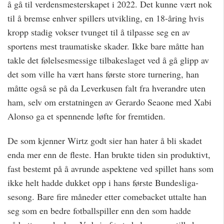
å gå til verdensmesterskapet i 2022. Det kunne vært nok
til å bremse enhver spillers utvikling, en 18-åring hvis
kropp stadig vokser tvunget til å tilpasse seg en av
sportens mest traumatiske skader. Ikke bare måtte han
takle det følelsesmessige tilbakeslaget ved å gå glipp av
det som ville ha vært hans første store turnering, han
måtte også se på da Leverkusen falt fra hverandre uten
ham, selv om erstatningen av Gerardo Seaone med Xabi
Alonso ga et spennende løfte for fremtiden.
De som kjenner Wirtz godt sier han hater å bli skadet
enda mer enn de fleste. Han brukte tiden sin produktivt,
fast bestemt på å avrunde aspektene ved spillet hans som
ikke helt hadde dukket opp i hans første Bundesliga-
sesong. Bare fire måneder etter comebacket uttalte han
seg som en bedre fotballspiller enn den som hadde