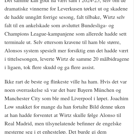
dramatiske vinnerne for Leverkusen tørket ut og skadene
de hadde unngått forrige sesong, falt tilbake, Wirtz selv
falt til en ankelskade som avsluttet Bundesliga- og
Champions League-kampanjene som allerede hadde sett
terminale ut. Selv ettersom kravene til ham ble større,
Alonsos system spesielt mer forsiktig enn det hadde vært
i tittelsesongen, leverte Wirtz de samme 20 målbidragene
i ligaen, tok flere skudd og ga flere assist.
Ikke rart de beste og flinkeste ville ha ham. Hvis det var
noen overraskelse så var det bare Bayern München og
Manchester City som ble med Liverpool i løpet. Joachim
Low snakket for mange da han fortalte Bild denne uken
at han hadde forventet at Wirtz skulle følge Alonso til
Real Madrid, men tilsynelatende befinner de engelske
mesterne seg i et enhesteløp. Det burde gi dem