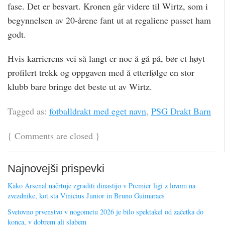
fase. Det er besvart. Kronen går videre til Wirtz, som i
begynnelsen av 20-årene fant ut at regaliene passet ham
godt.
Hvis karrierens vei så langt er noe å gå på, bør et høyt
profilert trekk og oppgaven med å etterfølge en stor
klubb bare bringe det beste ut av Wirtz.
Tagged as:
fotballdrakt med eget navn
,
PSG Drakt Barn
{
Comments are closed
}
Najnovejši prispevki
Kako Arsenal načrtuje zgraditi dinastijo v Premier ligi z lovom na
zvezdnike, kot sta Vinicius Junior in Bruno Guimaraes
Svetovno prvenstvo v nogometu 2026 je bilo spektakel od začetka do
konca, v dobrem ali slabem