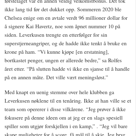
førstelaget var en annen veldig velkomstbonus. Det tok
ikke lang tid før det dukket opp. Sommeren 2020 ble
Chelsea enige om en avtale verdt 96 millioner dollar for
å signere Kai Havertz, noe som åpnet nummer 10 på
siden. Leverkusen trengte en etterfølger for sin
superstjerneangriper, og de hadde ikke tenkt å bruke en
krone på ham. “Vi kunne kjøpe [en erstatning],
bortkastet penger, ungen er allerede bedre,” sa Rolfes
året etter. “På slutten hadde vi ikke en sjanse til å handle
på en annen måte. Det ville vært meningsløst.”
Med knapt en uenig stemme over hele klubben ga
Leverkusen nøklene til en tenåring. Ikke at han ville se et
team som opererer i disse vilkårene. “Jeg prøver å ikke
fokusere på denne ideen om at jeg er en slags spesiell
spiller som utgjør forskjellen i en kamp,” . “Jeg vil bare
skape muligheter for å score, få mål til å skje. Jeg bryr