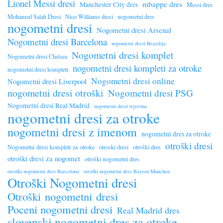
Lionel Messi dresi
mbappe dres
Manchester City dres
Messi dres
Mohamed Salah Dresi
Nico Williams dresi
nogometni dres
nogometni dresi
Nogometni dresi Arsenal
Nogometni dresi Barcelona
nogometni dresi Brazilija
Nogometni dresi komplet
Nogometni dresi Chelsea
nogometni dresi kompleti za otroke
nogometni dresi kompleti
Nogometni dresi online
Nogometni dresi Liverpool
nogometni dresi otroški
Nogometni dresi PSG
Nogometni dresi Real Madrid
nogometni dresi trgovina
nogometni dresi za otroke
nogometni dresi z imenom
nogometni dres za otroke
otroški dresi
Nogometni dresi kompleti za otroke
otroski dresi
otroški dres
otroški dresi za nogomet
otroški nogometni dres
otroški nogometni dres Barcelona
otroški nogometni dres Bayern Munchen
Otroški Nogometni dresi
Otroški nogometni dresi
Poceni nogometni dresi
Real Madrid dres
slovenski nogometni dres za otroke