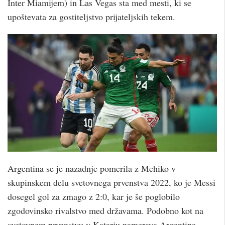
Inter Miamijem) in Las Vegas sta med mesti, ki se
upoštevata za gostiteljstvo prijateljskih tekem.
Argentina se je nazadnje pomerila z Mehiko v
skupinskem delu svetovnega prvenstva 2022, ko je Messi
dosegel gol za zmago z 2:0, kar je še poglobilo
zgodovinsko rivalstvo med državama. Podobno kot na
svetovnem prvenstvu v Katarju namerava Argentina