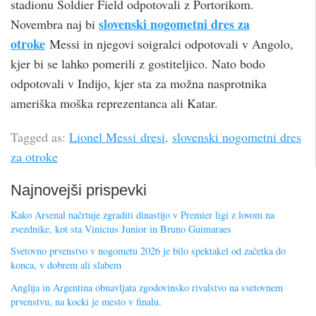
stadionu Soldier Field odpotovali z Portorikom.
slovenski nogometni dres za
Novembra naj bi
otroke
Messi in njegovi soigralci odpotovali v Angolo,
kjer bi se lahko pomerili z gostiteljico. Nato bodo
odpotovali v Indijo, kjer sta za možna nasprotnika
ameriška moška reprezentanca ali Katar.
Tagged as:
Lionel Messi dresi
,
slovenski nogometni dres
za otroke
Najnovejši prispevki
Kako Arsenal načrtuje zgraditi dinastijo v Premier ligi z lovom na
zvezdnike, kot sta Vinicius Junior in Bruno Guimaraes
Svetovno prvenstvo v nogometu 2026 je bilo spektakel od začetka do
konca, v dobrem ali slabem
Anglija in Argentina obnavljata zgodovinsko rivalstvo na svetovnem
prvenstvu, na kocki je mesto v finalu.