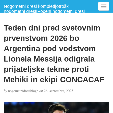
Nogometni dresi kompleti|otroški
T
nogometni dresi|Poceni nogometni dresi
o
g
g
Teden dni pred svetovnim
l
e
prvenstvom 2026 bo
n
a
Argentina pod vodstvom
v
Lionela Messija odigrala
i
g
prijateljske tekme proti
a
t
Mehiki in ekipi CONCACAF
i
o
n
by
nogometnidresiblogb
on
26. septembra, 2025