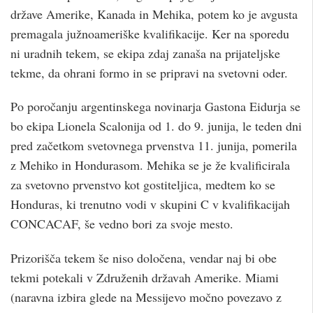
države Amerike, Kanada in Mehika, potem ko je avgusta
premagala južnoameriške kvalifikacije. Ker na sporedu
ni uradnih tekem, se ekipa zdaj zanaša na prijateljske
tekme, da ohrani formo in se pripravi na svetovni oder.
Po poročanju argentinskega novinarja Gastona Eidurja se
bo ekipa Lionela Scalonija od 1. do 9. junija, le teden dni
pred začetkom svetovnega prvenstva 11. junija, pomerila
z Mehiko in Hondurasom. Mehika se je že kvalificirala
za svetovno prvenstvo kot gostiteljica, medtem ko se
Honduras, ki trenutno vodi v skupini C v kvalifikacijah
CONCACAF, še vedno bori za svoje mesto.
Prizorišča tekem še niso določena, vendar naj bi obe
tekmi potekali v Združenih državah Amerike. Miami
(naravna izbira glede na Messijevo močno povezavo z