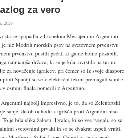
azlog za vero
ja, 2026
ki sta se spopadla z Lionelom Messijem in Argentino
av je niz Modrih morskih psov na svetovnem prvenstvu
nem prvenstvu pustili pečat, ki ga ne bomo pozabili.
ga najmanjša država, ki se je kdaj uvrstila na turnir,
je za novačenje igralcev, pri čemer so iz svoje diaspore
 proti Španiji so se v električni tekmi premagali sami z
 v osmini finala pomerili z Argentino.
 Argentini najbolj impresivno, je to, da so Zelenortski
voje sanje, da ob odhodu z igrišča proti Argentini niso
To je bila slika žalosti. Igralci, ki so vse tvegali, so se
ualnimi svetovnimi prvaki in so se dvakrat uspeli vrniti.
ana Martíneza, Sidny Lopes Cabral pa je dosegel