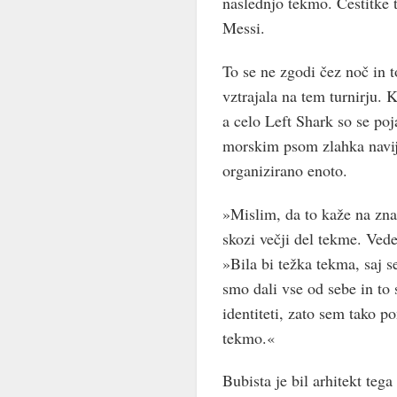
naslednjo tekmo. Čestitke 
Messi.
To se ne zgodi čez noč in t
vztrajala na tem turnirju. 
a celo Left Shark so se po
morskim psom zlahka navija
organizirano enoto.
»Mislim, da to kaže na znač
skozi večji del tekme. Vede
»Bila bi težka tekma, saj s
smo dali vse od sebe in to 
identiteti, zato sem tako po
tekmo.«
Bubista je bil arhitekt tega