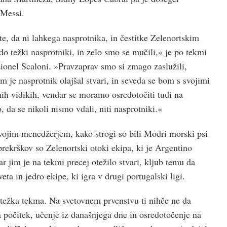
 Messi.
e, da ni lahkega nasprotnika, in čestitke Zelenortskim
o težki nasprotniki, in zelo smo se mučili,« je po tekmi
Lionel Scaloni. »Pravzaprav smo si zmago zaslužili,
 je nasprotnik olajšal stvari, in seveda se bom s svojimi
nih vidikih, vendar se moramo osredotočiti tudi na
, da se nikoli nismo vdali, niti nasprotniki.«
 svojim menedžerjem, kako strogi so bili Modri ​​morski psi
rekrškov so Zelenortski otoki ekipa, ki je Argentino
kar jim je na tekmi precej otežilo stvari, kljub temu da
eta in jedro ekipe, ki igra v drugi portugalski ligi.
 težka tekma. Na svetovnem prvenstvu ti nihče ne da
a počitek, učenje iz današnjega dne in osredotočenje na