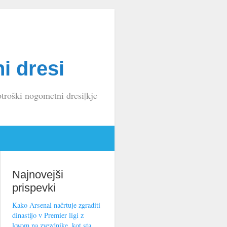
i dresi
troški nogometni dresi|kje
Najnovejši
prispevki
Kako Arsenal načrtuje zgraditi
dinastijo v Premier ligi z
lovom na zvezdnike, kot sta