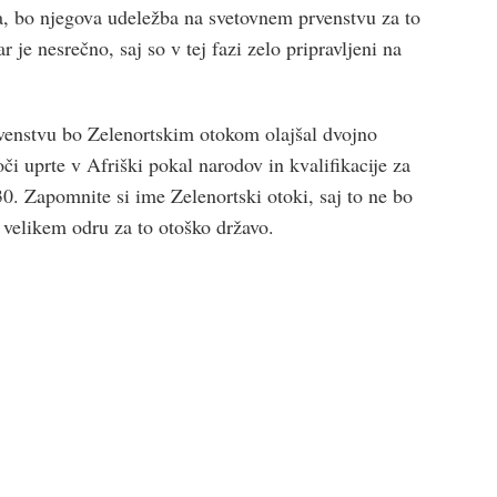
, bo njegova udeležba na svetovnem prvenstvu za to
r je nesrečno, saj so v tej fazi zelo pripravljeni na
venstvu bo Zelenortskim otokom olajšal dvojno
oči uprte v Afriški pokal narodov in kvalifikacije za
0. Zapomnite si ime Zelenortski otoki, saj to ne bo
a velikem odru za to otoško državo.