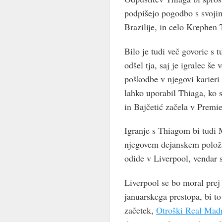
podpišejo pogodbo s svojim
Brazilije, in celo Krephen
Bilo je tudi več govoric s t
odšel tja, saj je igralec še
poškodbe v njegovi karieri 
lahko uporabil Thiaga, ko 
in Bajčetić začela v Premier
Igranje s Thiagom bi tudi 
njegovem dejanskem položa
odide v Liverpool, vendar 
Liverpool se bo moral prej 
januarskega prestopa, bi t
začetek,
Otroški Real Madr