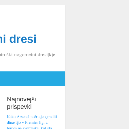
i dresi
troški nogometni dresi|kje
Najnovejši
prispevki
Kako Arsenal načrtuje zgraditi
dinastijo v Premier ligi z
lovom na zvezdnike, kot sta