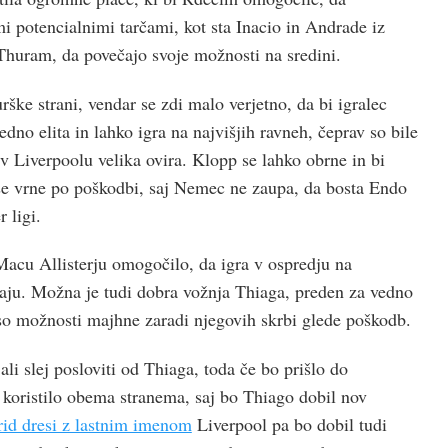
i potencialnimi tarčami, kot sta Inacio in Andrade iz
 Thuram, da povečajo svoje možnosti na sredini.
urške strani, vendar se zdi malo verjetno, da bi igralec
 vedno elita in lahko igra na najvišjih ravneh, čeprav so bile
v Liverpoolu velika ovira. Klopp se lahko obrne in bi
se vrne po poškodbi, saj Nemec ne zaupa, da bosta Endo
 ligi.
Macu Allisterju omogočilo, da igra v ospredju na
ju. Možna je tudi dobra vožnja Thiaga, preden za vedno
so možnosti majhne zaradi njegovih skrbi glede poškodb.
ali slej posloviti od Thiaga, toda če bo prišlo do
o koristilo obema stranema, saj bo Thiago dobil nov
id dresi z lastnim imenom
Liverpool pa bo dobil tudi