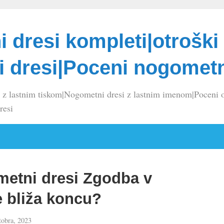
 dresi kompleti|otroški
 dresi|Poceni nogometn
 z lastnim tiskom|Nogometni dresi z lastnim imenom|Poceni o
resi
metni dresi Zgodba v
e bliža koncu?
tobra, 2023