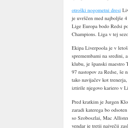
otroški nogometni dresi
Liv
je uvrščen med najboljše 
Lige Europa bodo Redsi pos
Champions. Liga v tej sezo
Ekipa Liverpoola je v leto
spremembami na sredini, a 
klubu, je španski maestro T
97 nastopov za Redse, še ni
tako navijačev kot trenerja
iztirile njegovo kariero v L
Pred kratkim je Jurgen Klo
zaradi katerega bo odsoten 
so Szoboszlai, Mac Allister
vendar je tretji največji