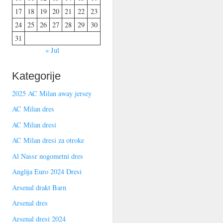
17
18
19
20
21
22
23
24
25
26
27
28
29
30
31
« Jul
Kategorije
2025 AC Milan away jersey
AC Milan dres
AC Milan dresi
AC Milan dresi za otroke
Al Nassr nogometni dres
Anglija Euro 2024 Dresi
Arsenal drakt Barn
Arsenal dres
Arsenal dresi 2024