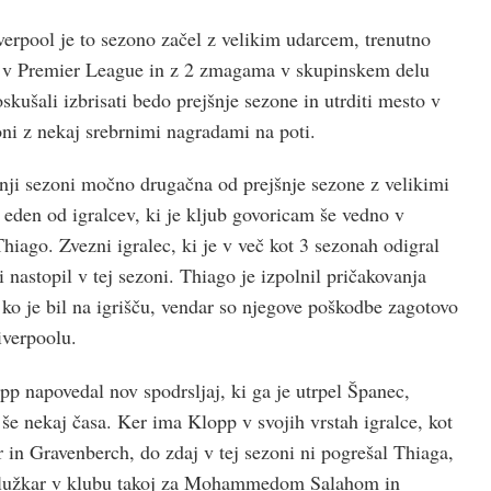
erpool je to sezono začel z velikim udarcem, trenutno
4 v Premier League in z 2 zmagama v skupinskem delu
kušali izbrisati bedo prejšnje sezone in utrditi mesto v
ni z nekaj srebrnimi nagradami na poti.
šnji sezoni močno drugačna od prejšnje sezone z velikimi
eden od igralcev, ki je kljub govoricam še vedno v
hiago. Zvezni igralec, ki je v več kot 3 sezonah odigral
 nastopil v tej sezoni. Thiago je izpolnil pričakovanja
, ko je bil na igrišču, vendar so njegove poškodbe zagotovo
iverpoolu.
pp napovedal nov spodrsljaj, ki ga je utrpel Španec,
še nekaj časa. Ker ima Klopp v svojih vrstah igralce, kot
 in Gravenberch, do zdaj v tej sezoni ni pogrešal Thiaga,
 zaslužkar v klubu takoj za Mohammedom Salahom in