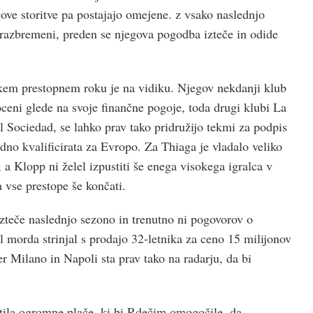
ve storitve pa postajajo omejene. z vsako naslednjo
razbremeni, preden se njegova pogodba izteče in odide
skem prestopnem roku je na vidiku. Njegov nekdanji klub
ceni glede na svoje finančne pogoje, toda drugi klubi La
al Sociedad, se lahko prav tako pridružijo tekmi za podpis
dno kvalificirata za Evropo. Za Thiaga je vladalo veliko
a Klopp ni želel izpustiti še enega visokega igralca v
a vse prestope še končati.
teče naslednjo sezono in trenutno ni pogovorov o
l morda strinjal s prodajo 32-letnika za ceno 15 milijonov
ter Milano in Napoli sta prav tako na radarju, da bi
tila ogromne plače, ki bi Rdečim omogočile, da