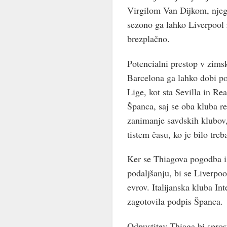
Virgilom Van Dijkom, njego
sezono ga lahko Liverpool 
brezplačno.
Potencialni prestop v zim
Barcelona ga lahko dobi po
Lige, kot sta Sevilla in Re
Španca, saj se oba kluba re
zanimanje savdskih klubov, 
tistem času, ko je bilo treb
Ker se Thiagova pogodba iz
podaljšanju, bi se Liverpoo
evrov. Italijanska kluba In
zagotovila podpis Španca.
Odpustitev Thiaga bi spros