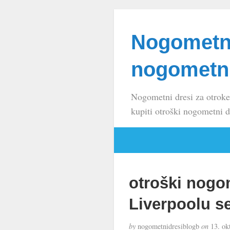
Nogometni
nogometni
Nogometni dresi za otroke
kupiti otroški nogometni d
otroški nogo
Liverpoolu s
by
nogometnidresiblogb
on
13. ok