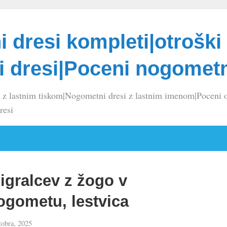
 dresi kompleti|otroški
 dresi|Poceni nogometn
 z lastnim tiskom|Nogometni dresi z lastnim imenom|Poceni o
resi
 igralcev z žogo v
gometu, lestvica
tobra, 2025