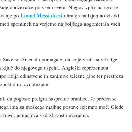
ušuje oboževalce po vsem svetu. Njegov vpliv na igro je
Lionel Messi dresi
evanje po
ohranja na izjemno visoki
jo imeti spominek na verjetno najboljšega nogometaša vseh
 Sake so Arsenalu pomagale, da se je vrnil na vrh lige,
la ključ do njegovega uspeha. Angleški reprezentant
porablja edinstvene in zanimive telesne gibe ter prestreza
znostjo in ravnotežjem.
, da pogosto preigra nasprotne branilce, še preden se
g tega ima za moškega majhne postave izjemno moč. Glede
 travo, je njegova vzdržljivost neverjetna.