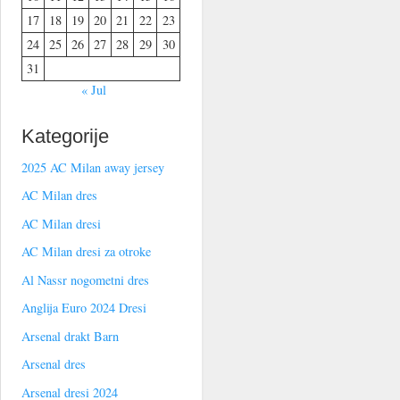
17
18
19
20
21
22
23
24
25
26
27
28
29
30
31
« Jul
Kategorije
2025 AC Milan away jersey
AC Milan dres
AC Milan dresi
AC Milan dresi za otroke
Al Nassr nogometni dres
Anglija Euro 2024 Dresi
Arsenal drakt Barn
Arsenal dres
Arsenal dresi 2024