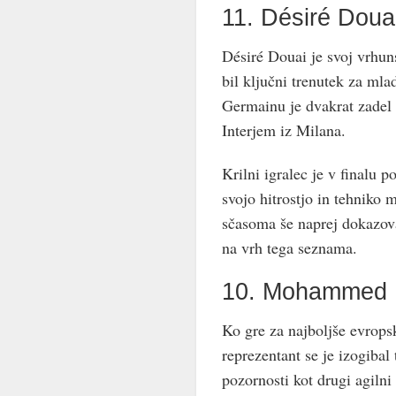
11. Désiré Doua
Désiré Douai je svoj vrhun
bil ključni trenutek za mla
Germainu je dvakrat zadel i
Interjem iz Milana.
Krilni igralec je v finalu 
svojo hitrostjo in tehniko
sčasoma še naprej dokazoval
na vrh tega seznama.
10. Mohammed 
Ko gre za najboljše evrop
reprezentant se je izogiba
pozornosti kot drugi agilni 