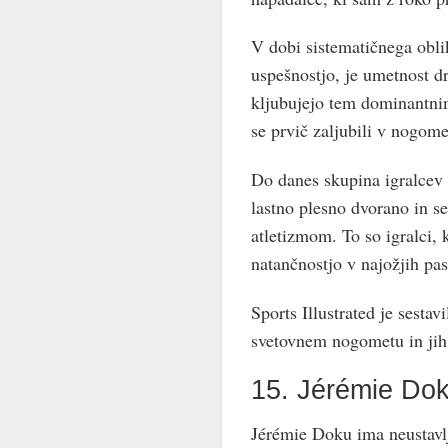
V dobi sistematičnega oblik
uspešnostjo, je umetnost dr
kljubujejo tem dominantni
se prvič zaljubili v nogome
Do danes skupina igralcev 
lastno plesno dvorano in se 
atletizmom. To so igralci, 
natančnostjo v najožjih pas
Sports Illustrated je sesta
svetovnem nogometu in jih 
15. Jérémie Do
Jérémie Doku ima neustavlj