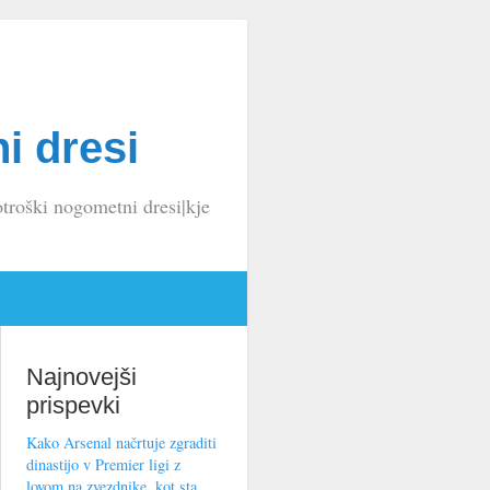
i dresi
troški nogometni dresi|kje
Najnovejši
prispevki
Kako Arsenal načrtuje zgraditi
dinastijo v Premier ligi z
lovom na zvezdnike, kot sta