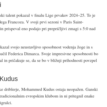
i
ski talent pokazal v finalu Lige prvakov 2024–25. To je
dega Francoza. V svoji prvi sezoni v Paris Saint-
n prispeval eno podajo pri prepričljivi zmagi s 5:0 nad
pokazal svojo neustavljivo sposobnost vodenja žoge in s
 mučil Federica Dimarca. Svoje impresivne sposobnosti bo
 in pričakuje se, da se bo v bližnji prihodnosti povzpel
Kudus
ske driblerje, Mohammed Kudus ostaja neopažen. Ganski
l tradicionalnim evropskim klubom in ni pritegnil enake
igralci.