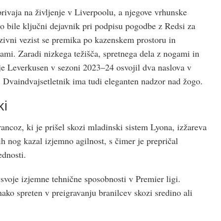
rivaja na življenje v Liverpoolu, a njegove vrhunske
o bile ključni dejavnik pri podpisu pogodbe z Redsi za
zivni vezist se premika po kazenskem prostoru in
tami. Zaradi nizkega težišča, spretnega dela z nogami in
je Leverkusen v sezoni 2023–24 osvojil dva naslova v
 Dvaindvajsetletnik ima tudi eleganten nadzor nad žogo.
ki
ancoz, ki je prišel skozi mladinski sistem Lyona, izžareva
h nog kazal izjemno agilnost, s čimer je prepričal
ednosti.
svoje izjemne tehnične sposobnosti v Premier ligi.
ako spreten v preigravanju branilcev skozi sredino ali