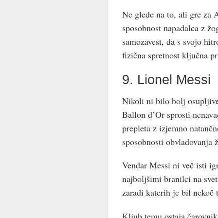
Ne glede na to, ali gre za
sposobnost napadalca z ž
samozavest, da s svojo hit
fizična spretnost ključna p
9. Lionel Messi
Nikoli ni bilo bolj osuplji
Ballon d’Or sprosti nenava
prepleta z izjemno natančn
sposobnosti obvladovanja 
Vendar Messi ni več isti ig
najboljšimi branilci na svet
zaradi katerih je bil nekoč
Kljub temu ostaja čarovnik