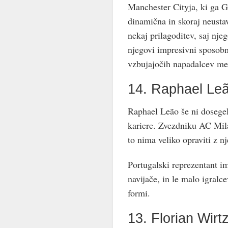
Manchester Cityja, ki ga G
dinamična in skoraj neusta
nekaj prilagoditev, saj nj
njegovi impresivni sposobn
vzbujajočih napadalcev med
14. Raphael Le
Raphael Leão še ni dosegel
kariere. Zvezdniku AC Mila
to nima veliko opraviti z n
Portugalski reprezentant im
navijače, in le malo igralce
formi.
13. Florian Wirt