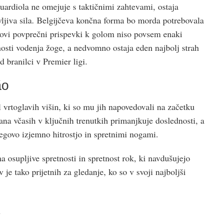
uardiola ne omejuje s taktičnimi zahtevami, ostaja
vljiva sila. Belgijčeva končna forma bo morda potrebovala
egovi povprečni prispevki k golom niso povsem enaki
osti vodenja žoge, a nedvomno ostaja eden najbolj strah
 branilci v Premier ligi.
ão
 vrtoglavih višin, ki so mu jih napovedovali na začetku
na včasih v ključnih trenutkih primanjkuje doslednosti, a
jegovo izjemno hitrostjo in spretnimi nogami.
a osupljive spretnosti in spretnost rok, ki navdušujejo
v je tako prijetnih za gledanje, ko so v svoji najboljši
z