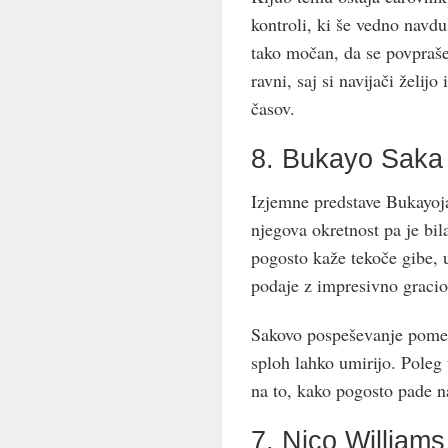
kontroli, ki še vedno navd
tako močan, da se povpraš
ravni, saj si navijači želi
časov.
8. Bukayo Saka
Izjemne predstave Bukayoja
njegova okretnost pa je bi
pogosto kaže tekoče gibe, u
podaje z impresivno gracio
Sakovo pospeševanje pomeni
sploh lahko umirijo. Pole
na to, kako pogosto pade na
7. Nico Williams