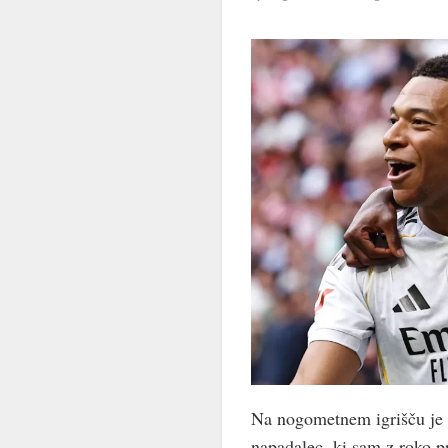
Na nogometnem igrišču je l
napadalec, ki sam z roko pr