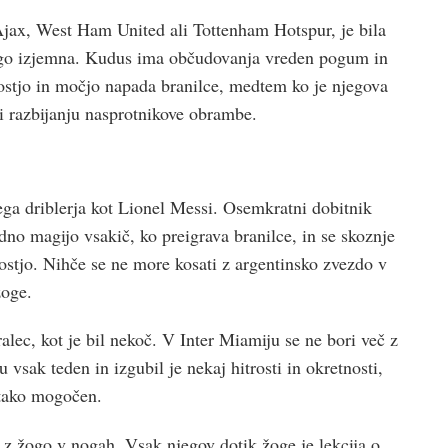
 Ajax, West Ham United ali Tottenham Hotspur, je bila
ogo izjemna. Kudus ima občudovanja vreden pogum in
rostjo in močjo napada branilce, medtem ko je njegova
ri razbijanju nasprotnikove obrambe.
vega driblerja kot Lionel Messi. Osemkratni dobitnik
dno magijo vsakič, ko preigrava branilce, in se skoznje
ostjo. Nihče se ne more kosati z argentinsko zvezdo v
žoge.
ralec, kot je bil nekoč. V Inter Miamiju se ne bori več z
u vsak teden in izgubil je nekaj hitrosti in okretnosti,
 tako mogočen.
 z žogo v nogah. Vsak njegov dotik žoge je lekcija o