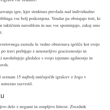
ovanja igre, kjer struktura prevlada nad individualno
iblinga vse bolj podcenjena. Vendar pa obstajajo tisti, ki
m taktičnim navodilom in nas vse spominjajo, zakaj smo
t.
svetovnega razreda še vedno obravnava igrišče kot svojo
po travi prebijajo z neustavljivo gracioznostjo in
ki navdušujejo gledalce s svojo izjemno agilnostjo in
ovih.
vil seznam 15 najbolj uničujočih igralcev z žogo v
ustrezno razvrstil.
ku
ivo delo z nogami in osupljivo hitrost. Zvezdnik