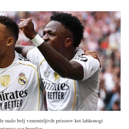
e malo bolj vznemirljivih prizorov kot lahkonogi
eigrava vse branilce.