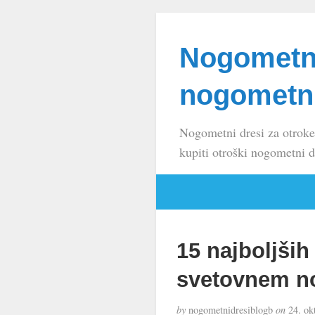
Nogometni
nogometni
Nogometni dresi za otroke
kupiti otroški nogometni d
15 najboljših
svetovnem no
by
nogometnidresiblogb
on
24. ok