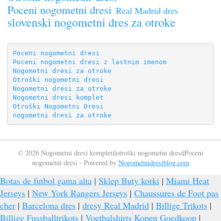
Poceni nogometni dresi
Real Madrid dres
slovenski nogometni dres za otroke
Poceni nogometni dresi
Poceni nogometni dresi z lastnim imenom
Nogometni dresi za otroke
Otroški nogometni dresi
Nogometni dresi za otroke
Nogometni dresi komplet
Otroški Nogometni Dresi
nogometni dresi za otroke
© 2026 Nogometni dresi kompleti|otroški nogometni dresi|Poceni
nogometni dresi - Powered by
Nogometnidresiblog.com
Botas de futbol gama alta
|
Sklep Buty korki
|
Miami Heat
Jerseys
|
New York Rangers Jerseys
|
Chaussures de Foot pas
cher
|
Barcelona dres
|
dresy Real Madrid
|
Billige Trikots
|
Billige Fussballtrikots
|
Voetbalshirts Kopen Goedkoop
|