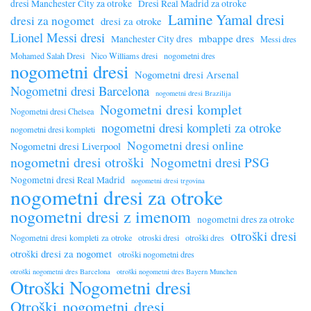
dresi Manchester City za otroke
Dresi Real Madrid za otroke
Lamine Yamal dresi
dresi za nogomet
dresi za otroke
Lionel Messi dresi
mbappe dres
Manchester City dres
Messi dres
Mohamed Salah Dresi
Nico Williams dresi
nogometni dres
nogometni dresi
Nogometni dresi Arsenal
Nogometni dresi Barcelona
nogometni dresi Brazilija
Nogometni dresi komplet
Nogometni dresi Chelsea
nogometni dresi kompleti za otroke
nogometni dresi kompleti
Nogometni dresi online
Nogometni dresi Liverpool
nogometni dresi otroški
Nogometni dresi PSG
Nogometni dresi Real Madrid
nogometni dresi trgovina
nogometni dresi za otroke
nogometni dresi z imenom
nogometni dres za otroke
otroški dresi
Nogometni dresi kompleti za otroke
otroski dresi
otroški dres
otroški dresi za nogomet
otroški nogometni dres
otroški nogometni dres Barcelona
otroški nogometni dres Bayern Munchen
Otroški Nogometni dresi
Otroški nogometni dresi