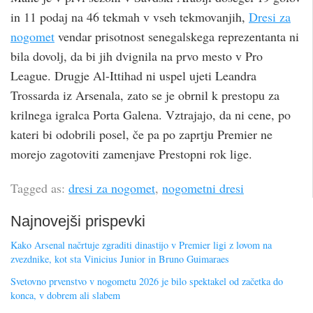
in 11 podaj na 46 tekmah v vseh tekmovanjih,
Dresi za
nogomet
vendar prisotnost senegalskega reprezentanta ni
bila dovolj, da bi jih dvignila na prvo mesto v Pro
League. Drugje Al-Ittihad ni uspel ujeti Leandra
Trossarda iz Arsenala, zato se je obrnil k prestopu za
krilnega igralca Porta Galena. Vztrajajo, da ni cene, po
kateri bi odobrili posel, če pa po zaprtju Premier ne
morejo zagotoviti zamenjave Prestopni rok lige.
Tagged as:
dresi za nogomet
,
nogometni dresi
Najnovejši prispevki
Kako Arsenal načrtuje zgraditi dinastijo v Premier ligi z lovom na
zvezdnike, kot sta Vinicius Junior in Bruno Guimaraes
Svetovno prvenstvo v nogometu 2026 je bilo spektakel od začetka do
konca, v dobrem ali slabem