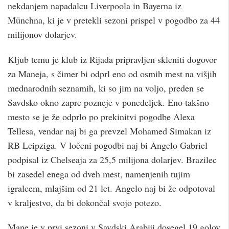
nekdanjem napadalcu Liverpoola in Bayerna iz
Münchna, ki je v pretekli sezoni prispel v pogodbo za 44
milijonov dolarjev.
Kljub temu je klub iz Rijada pripravljen skleniti dogovor
za Maneja, s čimer bi odprl eno od osmih mest na višjih
mednarodnih seznamih, ki so jim na voljo, preden se
Savdsko okno zapre pozneje v ponedeljek. Eno takšno
mesto se je že odprlo po prekinitvi pogodbe Alexa
Tellesa, vendar naj bi ga prevzel Mohamed Simakan iz
RB Leipziga. V ločeni pogodbi naj bi Angelo Gabriel
podpisal iz Chelseaja za 25,5 milijona dolarjev. Brazilec
bi zasedel enega od dveh mest, namenjenih tujim
igralcem, mlajšim od 21 let. Angelo naj bi že odpotoval
v kraljestvo, da bi dokončal svojo potezo.
Mane je v prvi sezoni v Savdski Arabiji dosegel 19 golov