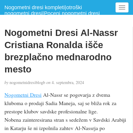
Nogometni dresi kompleti|otroški
T
nogometni dresi|Poceni nogometni dresi
o
g
g
Nogometni Dresi Al-Nassr
l
e
Cristiana Ronalda išče
n
a
brezplačno mednarodno
v
mesto
i
g
a
by
nogometnidresiblogb
on
4. septembra, 2024
t
i
Nogometni Dresi
Al-Nassr se pogovarja z dvema
o
kluboma o prodaji Sadia Maneja, saj se bliža rok za
n
prestope klubov savdske profesionalne lige.
Nobena zainteresirana stran s sedežem v Savdski Arabiji
in Katarju še ni izpolnila zahtev Al-Nassrja po