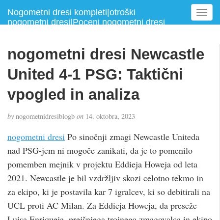
Nogometni dresi kompleti|otroški
T
nogometni dresi|Poceni nogometni dresi
o
g
g
nogometni dresi Newcastle
l
e
United 4-1 PSG: Taktični
n
a
vpogled in analiza
v
i
by
nogometnidresiblogb
on
14. oktobra, 2023
g
a
nogometni dresi
Po sinočnji zmagi Newcastle Uniteda
t
nad PSG-jem ni mogoče zanikati, da je to pomenilo
i
pomemben mejnik v projektu Eddieja Howeja od leta
o
n
2021. Newcastle je bil vzdržljiv skozi celotno tekmo in
za ekipo, ki je postavila kar 7 igralcev, ki so debitirali na
UCL proti AC Milan. Za Eddieja Howeja, da preseže
Luisa Enriqueja, prejšnjega trojnega zmagovalca in ekipo