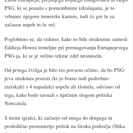
PSG, ki se ponaša s pomembnimi izkušnjami, je to
vrhunec njegove trenerske kariere, tudi če gre le za
začasen uspeh in še več.
Poglobimo se, da vidimo, kako so bile strukturne zamisli
Eddieja Howea temeljne pri premagovanju Enriquejevega
PSG-ja, ki se je večino tekme zdel nesmiseln.
Od prvega žvižga je bilo res povsem očitno, da bo PSG-
jeva struktura posesti (ki jo bomo tudi podrobno
raziskali) s 4 napadalci uspela ali zlomila, odvisno od
tega, kako bodo ravnali s tipičnim slogom pritiska
Newcatsla.
S tremi igralci, ki začnejo od enega do drugega in
posledično preusmerijo pritisk na široka področja (Slika