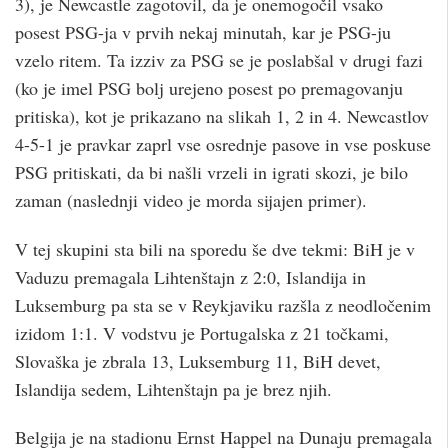
3), je Newcastle zagotovil, da je onemogočil vsako
posest PSG-ja v prvih nekaj minutah, kar je PSG-ju
vzelo ritem. Ta izziv za PSG se je poslabšal v drugi fazi
(ko je imel PSG bolj urejeno posest po premagovanju
pritiska), kot je prikazano na slikah 1, 2 in 4. Newcastlov
4-5-1 je pravkar zaprl vse osrednje pasove in vse poskuse
PSG pritiskati, da bi našli vrzeli in igrati skozi, je bilo
zaman (naslednji video je morda sijajen primer).
V tej skupini sta bili na sporedu še dve tekmi: BiH je v
Vaduzu premagala Lihtenštajn z 2:0, Islandija in
Luksemburg pa sta se v Reykjaviku razšla z neodločenim
izidom 1:1. V vodstvu je Portugalska z 21 točkami,
Slovaška je zbrala 13, Luksemburg 11, BiH devet,
Islandija sedem, Lihtenštajn pa je brez njih.
Belgija je na stadionu Ernst Happel na Dunaju premagala