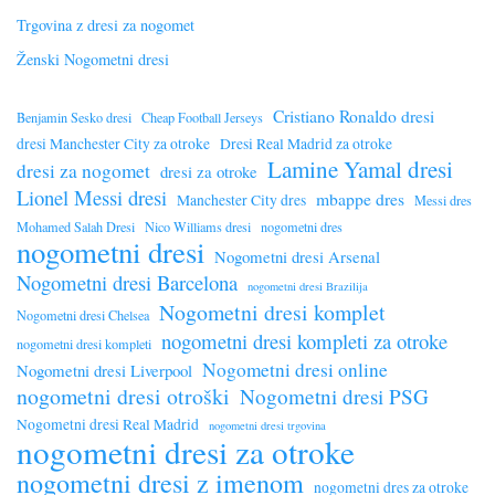
Trgovina z dresi za nogomet
Ženski Nogometni dresi
Cristiano Ronaldo dresi
Benjamin Sesko dresi
Cheap Football Jerseys
dresi Manchester City za otroke
Dresi Real Madrid za otroke
Lamine Yamal dresi
dresi za nogomet
dresi za otroke
Lionel Messi dresi
mbappe dres
Manchester City dres
Messi dres
Mohamed Salah Dresi
Nico Williams dresi
nogometni dres
nogometni dresi
Nogometni dresi Arsenal
Nogometni dresi Barcelona
nogometni dresi Brazilija
Nogometni dresi komplet
Nogometni dresi Chelsea
nogometni dresi kompleti za otroke
nogometni dresi kompleti
Nogometni dresi online
Nogometni dresi Liverpool
nogometni dresi otroški
Nogometni dresi PSG
Nogometni dresi Real Madrid
nogometni dresi trgovina
nogometni dresi za otroke
nogometni dresi z imenom
nogometni dres za otroke