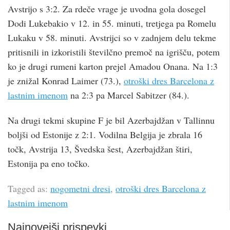
Avstrijo s 3:2. Za rdeče vrage je uvodna gola dosegel
Dodi Lukebakio v 12. in 55. minuti, tretjega pa Romelu
Lukaku v 58. minuti. Avstrijci so v zadnjem delu tekme
pritisnili in izkoristili številčno premoč na igrišču, potem
ko je drugi rumeni karton prejel Amadou Onana. Na 1:3
je znižal Konrad Laimer (73.),
otroški dres Barcelona z
lastnim imenom
na 2:3 pa Marcel Sabitzer (84.).
Na drugi tekmi skupine F je bil Azerbajdžan v Tallinnu
boljši od Estonije z 2:1. Vodilna Belgija je zbrala 16
točk, Avstrija 13, Švedska šest, Azerbajdžan štiri,
Estonija pa eno točko.
Tagged as:
nogometni dresi
,
otroški dres Barcelona z
lastnim imenom
Najnovejši prispevki