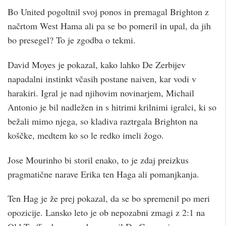
Bo United pogoltnil svoj ponos in premagal Brighton z
načrtom West Hama ali pa se bo pomeril in upal, da jih
bo presegel? To je zgodba o tekmi.
David Moyes je pokazal, kako lahko De Zerbijev
napadalni instinkt včasih postane naiven, kar vodi v
harakiri. Igral je nad njihovim novinarjem, Michail
Antonio je bil nadležen in s hitrimi krilnimi igralci, ki so
bežali mimo njega, so kladiva raztrgala Brighton na
koščke, medtem ko so le redko imeli žogo.
Jose Mourinho bi storil enako, to je zdaj preizkus
pragmatične narave Erika ten Haga ali pomanjkanja.
Ten Hag je že prej pokazal, da se bo spremenil po meri
opozicije. Lansko leto je ob nepozabni zmagi z 2:1 na