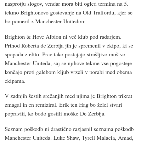
nasprotju slogov, vendar mora biti ogled termina na 5.
tekmo Brightonovo gostovanje na Old Traffordu, kjer se
bo pomeril z Manchester Unitedom.
Brighton & Hove Albion ni več klub pod radarjem.
Prihod Roberta de Zerbija jih je spremenil v ekipo, ki se
spopada z elito. Prav tako postajajo strašljivo moštvo
Manchester Uniteda, saj se njihove tekme vse pogosteje
končajo proti galebom kljub vrzeli v porabi med obema
ekipama.
V zadnjih šestih srečanjih med njima je Brighton trikrat
zmagal in en remiziral. Erik ten Hag bo želel stvari
popraviti, ko bodo gostili moške De Zerbija.
Seznam poškodb ni drastično razjasnil seznama poškodb
Manchester Uniteda. Luke Shaw, Tyrell Malacia, Amad,