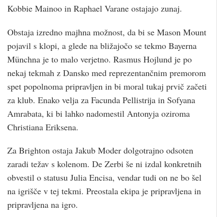
Kobbie Mainoo in Raphael Varane ostajajo zunaj.
Obstaja izredno majhna možnost, da bi se Mason Mount
pojavil s klopi, a glede na bližajočo se tekmo Bayerna
Münchna je to malo verjetno. Rasmus Hojlund je po
nekaj tekmah z Dansko med reprezentančnim premorom
spet popolnoma pripravljen in bi moral tukaj prvič začeti
za klub. Enako velja za Facunda Pellistrija in Sofyana
Amrabata, ki bi lahko nadomestil Antonyja oziroma
Christiana Eriksena.
Za Brighton ostaja Jakub Moder dolgotrajno odsoten
zaradi težav s kolenom. De Zerbi še ni izdal konkretnih
obvestil o statusu Julia Encisa, vendar tudi on ne bo šel
na igrišče v tej tekmi. Preostala ekipa je pripravljena in
pripravljena na igro.