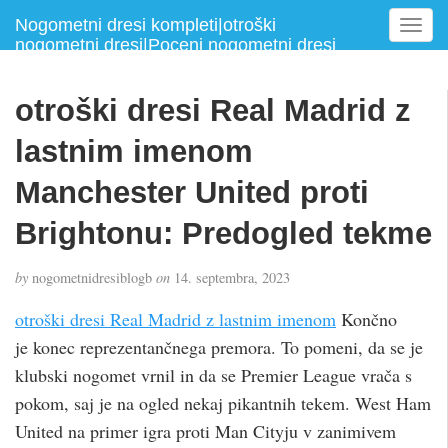
Nogometni dresi kompleti|otroški
T
nogometni dresi|Poceni nogometni dresi
o
g
g
otroški dresi Real Madrid z
l
e
lastnim imenom
n
a
Manchester United proti
v
Brightonu: Predogled tekme
i
g
a
by
nogometnidresiblogb
on
14. septembra, 2023
t
i
otroški dresi Real Madrid z lastnim imenom
Končno
o
je konec reprezentančnega premora. To pomeni, da se je
n
klubski nogomet vrnil in da se Premier League vrača s
pokom, saj je na ogled nekaj pikantnih tekem. West Ham
United na primer igra proti Man Cityju v zanimivem