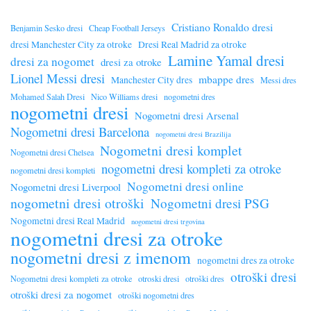
Cristiano Ronaldo dresi
Benjamin Sesko dresi
Cheap Football Jerseys
dresi Manchester City za otroke
Dresi Real Madrid za otroke
Lamine Yamal dresi
dresi za nogomet
dresi za otroke
Lionel Messi dresi
mbappe dres
Manchester City dres
Messi dres
Mohamed Salah Dresi
Nico Williams dresi
nogometni dres
nogometni dresi
Nogometni dresi Arsenal
Nogometni dresi Barcelona
nogometni dresi Brazilija
Nogometni dresi komplet
Nogometni dresi Chelsea
nogometni dresi kompleti za otroke
nogometni dresi kompleti
Nogometni dresi online
Nogometni dresi Liverpool
nogometni dresi otroški
Nogometni dresi PSG
Nogometni dresi Real Madrid
nogometni dresi trgovina
nogometni dresi za otroke
nogometni dresi z imenom
nogometni dres za otroke
otroški dresi
Nogometni dresi kompleti za otroke
otroski dresi
otroški dres
otroški dresi za nogomet
otroški nogometni dres