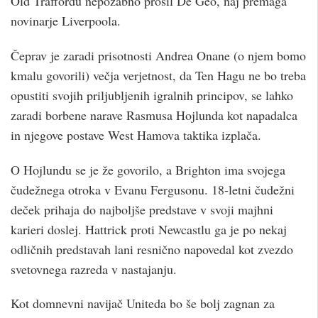
Old Traffordu nepozabno prosil De Geo, naj premaga
novinarje Liverpoola.
Čeprav je zaradi prisotnosti Andrea Onane (o njem bomo
kmalu govorili) večja verjetnost, da Ten Hagu ne bo treba
opustiti svojih priljubljenih igralnih principov, se lahko
zaradi borbene narave Rasmusa Hojlunda kot napadalca
in njegove postave West Hamova taktika izplača.
O Hojlundu se je že govorilo, a Brighton ima svojega
čudežnega otroka v Evanu Fergusonu. 18-letni čudežni
deček prihaja do najboljše predstave v svoji majhni
karieri doslej. Hattrick proti Newcastlu ga je po nekaj
odličnih predstavah lani resnično napovedal kot zvezdo
svetovnega razreda v nastajanju.
Kot domnevni navijač Uniteda bo še bolj zagnan za