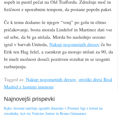
uspeh in pustil pečat na Old Traffordu. Združuje moč in
fizičnost z uporabnim tempom, da postane popoln paket.
Če k temu dodamo še njegov “vonj” po golu in elitno
pričakovanje, bosta morala Lindelof in Martinez dati vse
od sebe, da bi ga utišala. Morda bo naslednjo sezono
igral v barvah Uniteda,
Nakup nogometnih dresov
če bo
Erik ten Hag želel, a zaenkrat ga morajo utišati za 90, da
bi imeli možnost doseči pozitiven rezultat in se izogniti
razburjenju.
Tagged as:
Nakup nogometnih dresov
,
otroški dresi Real
Madrid z lastnim imenom
Najnovejši prispevki
Kako Arsenal načrtuje zgraditi dinastijo v Premier ligi z lovom na
zvezdnike, kot sta Vinicius Junior in Bruno Guimaraes