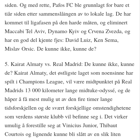
siden. Og med rette, Pafos FC ble grunnlagt for bare et
tiår siden etter sammenslåingen av to lokale lag. De har
kommet til ligafasen på den harde måten, og eliminert
Maccabi Tel Aviv, Dynamo Kyiv og Crvena Zvezda, og
har en god del kjente fjes: David Luiz, Ken Sema,
Mislav Orsic. De kunne ikke, kunne de?
5. Kairat Almaty vs. Real Madrid: De kunne ikke, kunne
de? Kairat Almaty, det østligste laget som noensinne har
spilt i Champions League, vil være midtpunktet på Real
Madrids 13 000 kilometer lange midtuke-odyssé, og de
håper å få mest mulig ut av den fire timer lange
tidsforskjellen og de svært forskjellige omstendighetene
som verdens største klubb vil befinne seg i. Det virker
umulig å forestille seg at Vinicius Junior, Thibaut
Courtois og lignende kunne bli slått av en slik liten