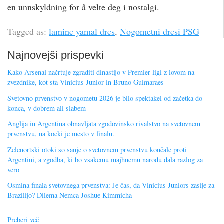
en unnskyldning for å velte deg i nostalgi.
Tagged as:
lamine yamal dres
,
Nogometni dresi PSG
Najnovejši prispevki
Kako Arsenal načrtuje zgraditi dinastijo v Premier ligi z lovom na
zvezdnike, kot sta Vinicius Junior in Bruno Guimaraes
Svetovno prvenstvo v nogometu 2026 je bilo spektakel od začetka do
konca, v dobrem ali slabem
Anglija in Argentina obnavljata zgodovinsko rivalstvo na svetovnem
prvenstvu, na kocki je mesto v finalu.
Zelenortski otoki so sanje o svetovnem prvenstvu končale proti
Argentini, a zgodba, ki bo vsakemu majhnemu narodu dala razlog za
vero
Osmina finala svetovnega prvenstva: Je čas, da Vinicius Juniors zasije za
Brazilijo? Dilema Nemca Joshue Kimmicha
Preberi več