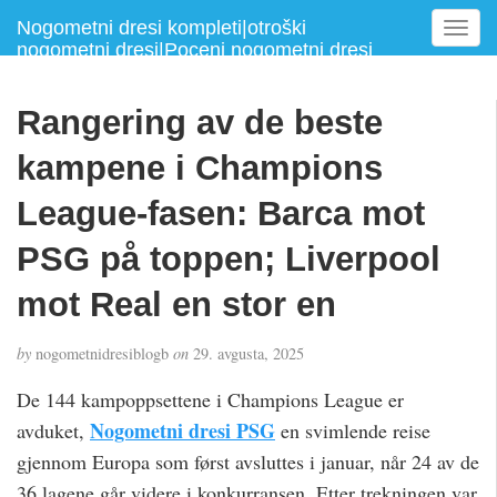
Nogometni dresi kompleti|otroški
T
nogometni dresi|Poceni nogometni dresi
o
g
g
Rangering av de beste
l
e
kampene i Champions
n
a
League-fasen: Barca mot
v
PSG på toppen; Liverpool
i
g
mot Real en stor en
a
t
i
by
nogometnidresiblogb
on
29. avgusta, 2025
o
De 144 kampoppsettene i Champions League er
n
Nogometni dresi PSG
avduket,
en svimlende reise
gjennom Europa som først avsluttes i januar, når 24 av de
36 lagene går videre i konkurransen. Etter trekningen var