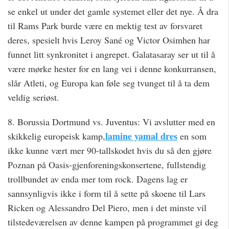
se enkel ut under det gamle systemet eller det nye. Å dra
til Rams Park burde være en mektig test av forsvaret
deres, spesielt hvis Leroy Sané og Victor Osimhen har
funnet litt synkronitet i angrepet. Galatasaray ser ut til å
være mørke hester for en lang vei i denne konkurransen,
slår Atleti, og Europa kan føle seg tvunget til å ta dem
veldig seriøst.
8. Borussia Dortmund vs. Juventus: Vi avslutter med en
lamine yamal dres
skikkelig europeisk kamp,
​​en som
ikke kunne vært mer 90-tallskodet hvis du så den gjøre
Poznan på Oasis-gjenforeningskonsertene, fullstendig
trollbundet av enda mer tom rock. Dagens lag er
sannsynligvis ikke i form til å sette på skoene til Lars
Ricken og Alessandro Del Piero, men i det minste vil
tilstedeværelsen av denne kampen på programmet gi deg