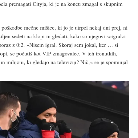
spela premagati Cityja, ki je na koncu zmagal s skupnim
poškodbe mečne mišice, ki jo je utrpel nekaj dni prej, ni
siljen sedeti na klopi in gledati, kako so njegovi soigralci
poraz z 0:2. »Nisem igral. Skoraj sem jokal, ker … si
opi, se počutiš kot VIP zmagovalec. V teh trenutkih,
n milijoni, ki gledajo na televiziji? Nič,« se je spominjal