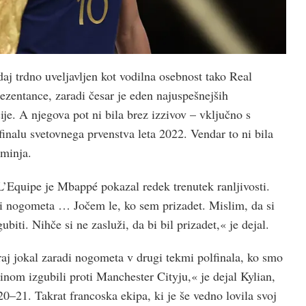
daj trdno uveljavljen kot vodilna osebnost tako Real
ezentance, zaradi česar je eden najuspešnejših
je. A njegova pot ni bila brez izzivov – vključno s
inalu svetovnega prvenstva leta 2022. Vendar to ni bila
ominja.
’Equipe je Mbappé pokazal redek trenutek ranljivosti.
i nogometa … Jočem le, ko sem prizadet. Mislim, da si
ubiti. Nihče si ne zasluži, da bi bil prizadet,« je dejal.
j jokal zaradi nogometa v drugi tekmi polfinala, ko smo
inom izgubili proti Manchester Cityju,« je dejal Kylian,
0–21. Takrat francoska ekipa, ki je še vedno lovila svoj