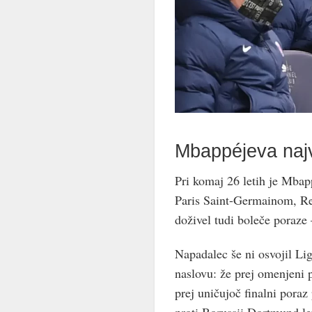
Mbappéjeva najv
Pri komaj 26 letih je Mbap
Paris Saint-Germainom, Re
doživel tudi boleče poraz
Napadalec še ni osvojil Lig
naslovu: že prej omenjeni p
prej uničujoč finalni poraz
proti Borussii Dortmund le