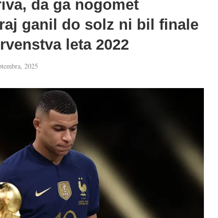
iva, da ga nogomet
j ganil do solz ni bil finale
rvenstva leta 2022
ptembra, 2025