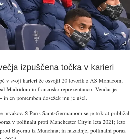
ečja izpuščena točka v karieri
pé v svoji karieri že osvojil 20 lovorik z AS Monacom,
al Madridom in francosko reprezentanco. Vendar je
e – in en pomemben dosežek mu je ušel.
e prvakov. S Paris Saint-Germainom se je trikrat približal
oraz v polfinalu proti Manchester Cityju leta 2021; leto
 proti Bayernu iz Münchna; in nazadnje, polfinalni poraz
ta 2024.