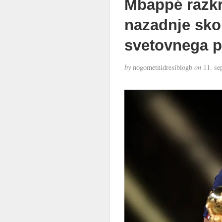
Mbappé razkr
nazadnje skora
svetovnega p
by
nogometnidresiblogb
on
11. se