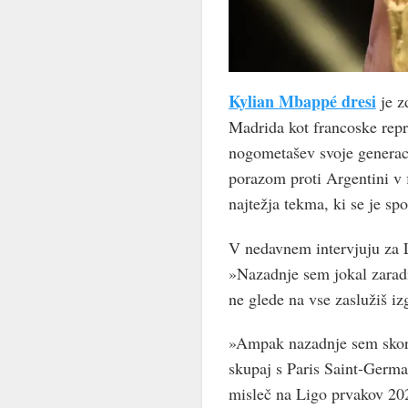
Kylian Mbappé dresi
je z
Madrida kot francoske repr
nogometašev svoje generaci
porazom proti Argentini v f
najtežja tekma, ki se je sp
V nedavnem intervjuju za L
»Nazadnje sem jokal zarad
ne glede na vse zaslužiš izg
»Ampak nazadnje sem skora
skupaj s Paris Saint-Germa
misleč na Ligo prvakov 202