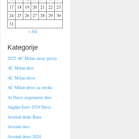
17
18
19
20
21
22
23
24
25
26
27
28
29
30
31
« Jul
Kategorije
2025 AC Milan away jersey
AC Milan dres
AC Milan dresi
AC Milan dresi za otroke
Al Nassr nogometni dres
Anglija Euro 2024 Dresi
Arsenal drakt Barn
Arsenal dres
Arsenal dresi 2024