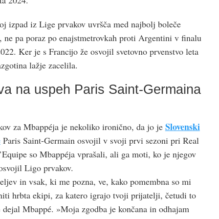
voj izpad iz Lige prvakov uvršča med najbolj boleče
, ne pa poraz po enajstmetrovkah proti Argentini v finalu
022. Ker je s Francijo že osvojil svetovno prvenstvo leta
azgotina lažje zacelila.
va na uspeh Paris Saint-Germaina
Slovenski
ov za Mbappéja je nekoliko ironično, da jo je
e
Paris Saint-Germain osvojil v svoji prvi sezoni pri Real
’Equipe so Mbappéja vprašali, ali ga moti, ko je njegov
 osvojil Ligo prvakov.
teljev in vsak, ki me pozna, ve, kako pomembna so mi
ti hrbta ekipi, za katero igrajo tvoji prijatelji, četudi to
je dejal Mbappé. »Moja zgodba je končana in odhajam