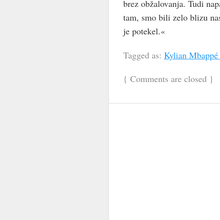
brez obžalovanja. Tudi nap
tam, smo bili zelo blizu na
je potekel.«
Tagged as:
Kylian Mbappé 
{
Comments are closed
}