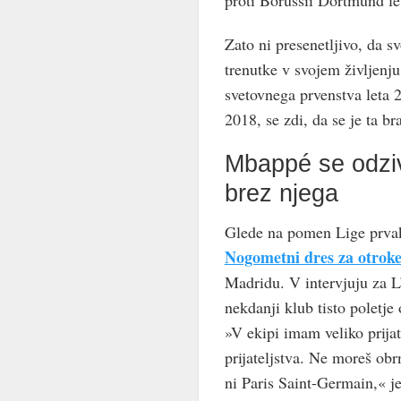
Zato ni presenetljivo, da s
trenutke v svojem življenju
svetovnega prvenstva leta 2
2018, se zdi, da se je ta br
Mbappé se odzi
brez njega
Glede na pomen Lige prvak
Nogometni dres za otrok
Madridu. V intervjuju za L
nekdanji klub tisto poletje
»V ekipi imam veliko prija
prijateljstva. Ne moreš obrni
ni Paris Saint-Germain,« 