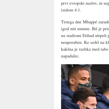
prvi evropski naslov, ni u
izidom 4:1.
Tistega dne Mbappé zaradi 
igral niti minute. Bil je pri
na stadionu Etihad utrpeli 
neuporaben. Ko sediš na kl
kakšna je razlika med tabo i
napadalec.