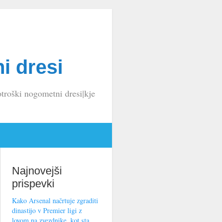
i dresi
troški nogometni dresi|kje
Najnovejši
prispevki
Kako Arsenal načrtuje zgraditi
dinastijo v Premier ligi z
lovom na zvezdnike, kot sta