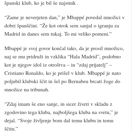
španski klub, ko je bil še najstnik .
“Zame je neverjeten dan,” je Mbappé povedal množici v
dobri španščini. “Že kot otrok sem sanjal o igranju za
Madrid in danes sem tukaj. To mi veliko pomeni.”
Mbappé je svoj govor končal tako, da je prosil množico,
naj se mu pridruži in vzklika “Hala Madrid”, podobno
kot je njegov idol iz otroštva – in “zdaj prijatelj” –
Cristiano Ronaldo, ko je prišel v klub. Mbappé je nato
poljubil klubski ščit in šel po Bernabeu brcati žoge do
množice na tribunah.
“Zdaj imam še eno sanje, in sicer živeti v skladu z
zgodovino tega kluba, najboljšega kluba na svetu,” je
dejal. “Svoje življenje bom dal temu klubu in temu
ščitu.”