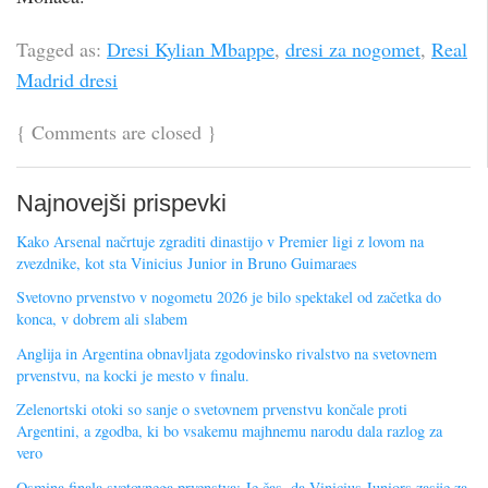
Tagged as:
Dresi Kylian Mbappe
,
dresi za nogomet
,
Real
Madrid dresi
{
Comments are closed
}
Najnovejši prispevki
Kako Arsenal načrtuje zgraditi dinastijo v Premier ligi z lovom na
zvezdnike, kot sta Vinicius Junior in Bruno Guimaraes
Svetovno prvenstvo v nogometu 2026 je bilo spektakel od začetka do
konca, v dobrem ali slabem
Anglija in Argentina obnavljata zgodovinsko rivalstvo na svetovnem
prvenstvu, na kocki je mesto v finalu.
Zelenortski otoki so sanje o svetovnem prvenstvu končale proti
Argentini, a zgodba, ki bo vsakemu majhnemu narodu dala razlog za
vero
Osmina finala svetovnega prvenstva: Je čas, da Vinicius Juniors zasije za