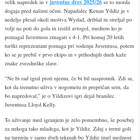
juventus dres 2025/26
velik napredek in v
se to morda
dogaja pred našimi očmi. Napadalec Kenan Yildiz je v
nedeljo plesal okoli moštva Wydad, driblal in streljal po
volji na poti do gola in izsilil avtogol, medtem ko je
pomagal Juventusu zmagati s 4-1. Pri komaj 20 letih
turški reprezentant pomaga pri vodenju Juventusa, potem
ko se je prebil v prvo ekipo in v prihodnjih dneh kaže
znake zvezdniške slave.
“Ne bi rad igral proti njemu, če bi bil nasprotnik. Zdi se,
kot da trenutno uživa v nogometu in prepričan sem, da
bo napredoval,” je o Yildizovi igri dejal branilec
Juventusa Lloyd Kelly.
To uživanje med igranjem je zelo pomembno, še posebej
za nekoga tako mladega, kot je Yildiz. Zdaj s tremi goli
na turnirju v samo dveh tekmah bo Yildiz imel možnost