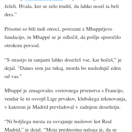
želeli. Hvala, ker se zelo trudiš, da lahko nosiš ta beli
dres.”
Prisotni so bili tudi otroci, povezani z Mbappéjevo
fundacijo, in Mbappé se je odločil, da pošlje sporočilo
otrokom povsod.
“S strastjo in sanjami lahko dosežeš vse, kar hočeš,” je
dejal. “Danes sem jaz tukaj, morda bo naslednjič eden
od vas.”
Mbappé je zmagovalec svetovnega prvenstva s Francijo,
vendar še ni osvojil Lige prvakov, klubskega tekmovanja,
v katerem je Madrid prevladoval v zadnjem desetletju.
“Ni boljšega mesta za osvajanje naslovov kot Real
Madrid,” je dejal. “Moja prednostna naloga je, da se