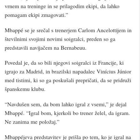
vrnem na treninge in se prilagodim ekipi, da lahko
pomagam ekipi zmagovati.”
Mbappé se je srečal s trenerjem Carlom Ancelottijem in
številnimi svojimi novimi soigralci, preden so ga
predstavili navijačem na Bernabeuu.
Povedal je, da so bili njegovi soigralci iz Francije, ki
igrajo za Madrid, in brazilski napadalec Vinícius Júnior
med tistimi, ki so ga poskušali prepričati, da se pridruži
španskemu klubu.
“Navdušen sem, da bom lahko igral z vsemi,” je dejal
Mbappé. “Igral bom, kjerkoli bo trener želel, da igram.
Ne zanima me položaj.”
Mbappéjeva predstavitev je prišla po tem, ko je igral na