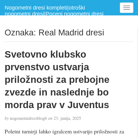
Nogometni dresi kompleti|otroški
T
nogometni dresi|Poceni nogometni dresi
o
g
g
Oznaka:
Real Madrid dresi
l
e
n
Svetovno klubsko
a
v
prvenstvo ustvarja
i
g
priložnosti za prebojne
a
zvezde in naslednje bo
t
i
morda prav v Juventus
o
n
by
nogometnidresiblogb
on
23. junija, 2025
Poletni turnirji lahko igralcem ustvarijo priložnosti za