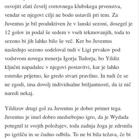
osvojiti zlati čevelj svetovnega klubskega prvenstva,
vendar se njegovi cilji ne bodo ustavili pri tem. Za
Juventus je bil produktiven že v lanski sezoni, dosegel je
12 golov in podal še sedem v vseh tekmovanjih, toda to
sezono bi jih lahko bilo še več. Ker bo Juventus
naslednjo sezono sodeloval tudi v Ligi prvakov pod
vodstvom novega trenerja Igorja Tudorja, bo Yildiz
ključni napadalec v njegovi postavitvi, kar je lahko
estetsko prijetno, ko gredo stvari pravilno. In tudi če se
ne zgodi, ima dovolj individualne briljantnosti, da iz nič
naredi nekaj.
Yildizov drugi gol za Juventus je dober primer tega.
Juventus je imel dobro medsebojno igro, da je Wydada
potegnil iz svojih položajev, toda zadnja žoga je zdrsnila
po igrišču in se čudno odbila. To ne bi bila težava, če bi