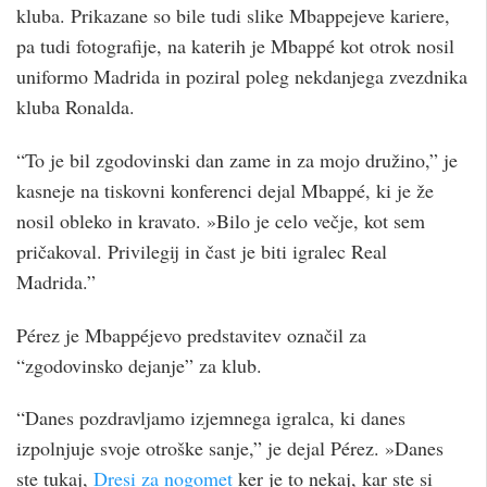
kluba. Prikazane so bile tudi slike Mbappejeve kariere,
pa tudi fotografije, na katerih je Mbappé kot otrok nosil
uniformo Madrida in poziral poleg nekdanjega zvezdnika
kluba Ronalda.
“To je bil zgodovinski dan zame in za mojo družino,” je
kasneje na tiskovni konferenci dejal Mbappé, ki je že
nosil obleko in kravato. »Bilo je celo večje, kot sem
pričakoval. Privilegij in čast je biti igralec Real
Madrida.”
Pérez je Mbappéjevo predstavitev označil za
“zgodovinsko dejanje” za klub.
“Danes pozdravljamo izjemnega igralca, ki danes
izpolnjuje svoje otroške sanje,” je dejal Pérez. »Danes
ste tukaj,
Dresi za nogomet
ker je to nekaj, kar ste si