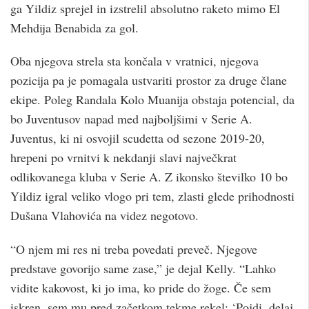
ga Yildiz sprejel in izstrelil absolutno raketo mimo El
Mehdija Benabida za gol.
Oba njegova strela sta končala v vratnici, njegova
pozicija pa je pomagala ustvariti prostor za druge člane
ekipe. Poleg Randala Kolo Muanija obstaja potencial, da
bo Juventusov napad med najboljšimi v Serie A.
Juventus, ki ni osvojil scudetta od sezone 2019-20,
hrepeni po vrnitvi k nekdanji slavi največkrat
odlikovanega kluba v Serie A. Z ikonsko številko 10 bo
Yildiz igral veliko vlogo pri tem, zlasti glede prihodnosti
Dušana Vlahovića na videz negotovo.
“O njem mi res ni treba povedati preveč. Njegove
predstave govorijo same zase,” je dejal Kelly. “Lahko
vidite kakovost, ki jo ima, ko pride do žoge. Če sem
iskren, sem mu pred začetkom tekme rekel: ‘Pojdi, delaj