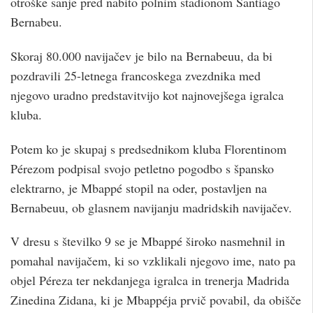
otroške sanje pred nabito polnim stadionom Santiago
Bernabeu.
Skoraj 80.000 navijačev je bilo na Bernabeuu, da bi
pozdravili 25-letnega francoskega zvezdnika med
njegovo uradno predstavitvijo kot najnovejšega igralca
kluba.
Potem ko je skupaj s predsednikom kluba Florentinom
Pérezom podpisal svojo petletno pogodbo s špansko
elektrarno, je Mbappé stopil na oder, postavljen na
Bernabeuu, ob glasnem navijanju madridskih navijačev.
V dresu s številko 9 se je Mbappé široko nasmehnil in
pomahal navijačem, ki so vzklikali njegovo ime, nato pa
objel Péreza ter nekdanjega igralca in trenerja Madrida
Zinedina Zidana, ki je Mbappéja prvič povabil, da obišče