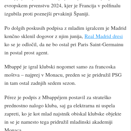
evropskem prvenstvu 2024, kjer je Francija v polfinalu
izgubila proti poznejši prvakinji Španiji.
Po dolgih poskusih podpisa z mladim igralcem je Madrid
končno sklenil dogovor z njim junija,
Real Madrid dresi
ko se je odločil, da ne bo ostal pri Paris Saint-Germainu
in postal prost agent.
Mbappé je igral klubski nogomet samo za francoska
moštva – najprej v Monacu, preden se je pridružil PSG
in tam ostal zadnjih sedem sezon.
Pérez je podpis z Mbappéjem postavil za strateško
prednostno nalogo kluba, saj ga elektrarna ni uspela
zapreti, ko je kot mlad najstnik obiskal klubske objekte
in se je namesto tega pridružil mladinski akademiji
Monaca.