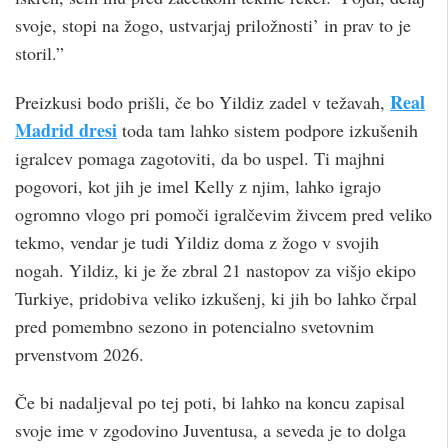
svoje, stopi na žogo, ustvarjaj priložnosti’ in prav to je
storil.”
Real
Preizkusi bodo prišli, če bo Yildiz zadel v težavah,
Madrid dresi
toda tam lahko sistem podpore izkušenih
igralcev pomaga zagotoviti, da bo uspel. Ti majhni
pogovori, kot jih je imel Kelly z njim, lahko igrajo
ogromno vlogo pri pomoči igralčevim živcem pred veliko
tekmo, vendar je tudi Yildiz doma z žogo v svojih
nogah. Yildiz, ki je že zbral 21 nastopov za višjo ekipo
Turkiye, pridobiva veliko izkušenj, ki jih bo lahko črpal
pred pomembno sezono in potencialno svetovnim
prvenstvom 2026.
Če bi nadaljeval po tej poti, bi lahko na koncu zapisal
svoje ime v zgodovino Juventusa, a seveda je to dolga