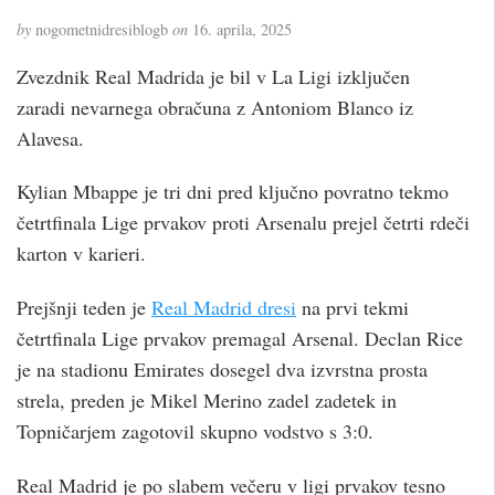
by
nogometnidresiblogb
on
16. aprila, 2025
Zvezdnik Real Madrida je bil v La Ligi izključen
zaradi nevarnega obračuna z Antoniom Blanco iz
Alavesa.
Kylian Mbappe je tri dni pred ključno povratno tekmo
četrtfinala Lige prvakov proti Arsenalu prejel četrti rdeči
karton v karieri.
Prejšnji teden je
Real Madrid dresi
na prvi tekmi
četrtfinala Lige prvakov premagal Arsenal. Declan Rice
je na stadionu Emirates dosegel dva izvrstna prosta
strela, preden je Mikel Merino zadel zadetek in
Topničarjem zagotovil skupno vodstvo s 3:0.
Real Madrid je po slabem večeru v ligi prvakov tesno